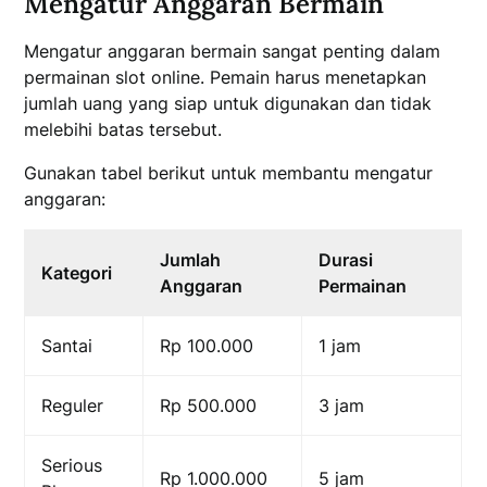
Mengatur Anggaran Bermain
Mengatur anggaran bermain sangat penting dalam
permainan slot online. Pemain harus menetapkan
jumlah uang yang siap untuk digunakan dan tidak
melebihi batas tersebut.
Gunakan tabel berikut untuk membantu mengatur
anggaran:
Jumlah
Durasi
Kategori
Anggaran
Permainan
Santai
Rp 100.000
1 jam
Reguler
Rp 500.000
3 jam
Serious
Rp 1.000.000
5 jam