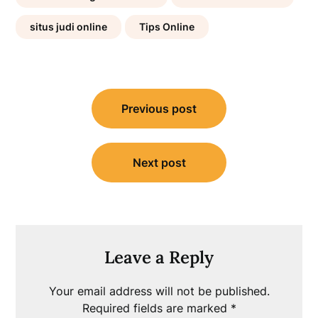
situs judi online
Tips Online
Post
Previous post
navigation
Next post
Leave a Reply
Your email address will not be published.
Required fields are marked
*