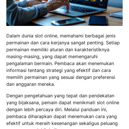
Dalam dunia slot online, memahami berbagai jenis
permainan dan cara kerjanya sangat penting. Setiap
permainan memiliki aturan dan karakteristiknya
masing-masing, yang dapat memengaruhi
pengalaman bermain. Pembaca akan menemukan
informasi tentang strategi yang efektif dan cara
memilih permainan yang sesuai dengan preferensi
dan anggaran mereka.
Dengan pengetahuan yang tepat dan pendekatan
yang bijaksana, pemain dapat menikmati slot online
dengan lebih percaya diri. Melalui panduan ini,
pembaca diharapkan dapat menemukan cara yang
efektif untuk meraih kesenangan sekaligus peluang