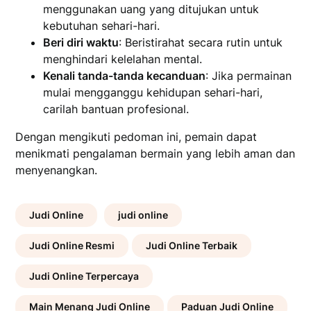
menggunakan uang yang ditujukan untuk
kebutuhan sehari-hari.
Beri diri waktu
: Beristirahat secara rutin untuk
menghindari kelelahan mental.
Kenali tanda-tanda kecanduan
: Jika permainan
mulai mengganggu kehidupan sehari-hari,
carilah bantuan profesional.
Dengan mengikuti pedoman ini, pemain dapat
menikmati pengalaman bermain yang lebih aman dan
menyenangkan.
Judi Online
judi online
Judi Online Resmi
Judi Online Terbaik
Judi Online Terpercaya
Main Menang Judi Online
Paduan Judi Online