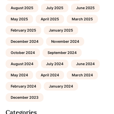
August 2025
July 2025
June 2025
May 2025
April 2025
March 2025
February 2025
January 2025
December 2024
November 2024
October 2024
September 2024
August 2024
July 2024
June 2024
May 2024
April 2024
March 2024
February 2024
January 2024
December 2023
Categories