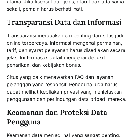
utama. Jika lisensi tidak jelas, atau tidak ada sama
sekali, pemain harus berhati-hati.
Transparansi Data dan Informasi
Transparansi merupakan ciri penting dari situs judi
online terpercaya. Informasi mengenai permainan,
tarif, dan syarat pelayanan harus disediakan secara
jelas. Ini termasuk detail mengenai deposit,
penarikan, dan kebijakan bonus.
Situs yang baik menawarkan FAQ dan layanan
pelanggan yang responsif. Pengguna juga harus
dapat melihat kebijakan privasi yang menjelaskan
penggunaan dan perlindungan data pribadi mereka.
Keamanan dan Proteksi Data
Pengguna
Keamanan data menjadi hal yang sangat penting.