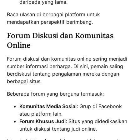
daripada yang lama.
Baca ulasan di berbagai platform untuk
mendapatkan perspektif berimbang.
Forum Diskusi dan Komunitas
Online
Forum diskusi dan komunitas online sering menjadi
sumber informasi berharga. Di sini, pemain saling
berdiskusi tentang pengalaman mereka dengan
berbagai situs.
Beberapa forum yang berguna termasuk:
Komunitas Media Sosial
: Grup di Facebook
atau platform lain.
Forum Khusus Judi
: Situs yang didedikasikan
untuk diskusi tentang judi online.