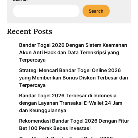
Search
Recent Posts
Bandar Togel 2026 Dengan Sistem Keamanan
Akun Anti Hack dan Data Terenkripsi yang
Terpercaya
Strategi Mencari Bandar Togel Online 2026
yang Memberikan Bonus Diskon Terbesar dan
Terpercaya
Bandar Togel 2026 Terbesar di Indonesia
dengan Layanan Transaksi E-Wallet 24 Jam
dan Keunggulannya
Rekomendasi Bandar Togel 2026 Dengan Fitur
Bet 100 Perak Bebas Investasi