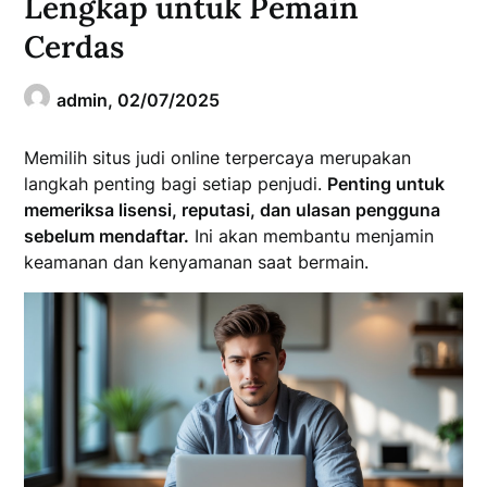
Lengkap untuk Pemain
Cerdas
admin,
02/07/2025
Memilih situs judi online terpercaya merupakan
langkah penting bagi setiap penjudi.
Penting untuk
memeriksa lisensi, reputasi, dan ulasan pengguna
sebelum mendaftar.
Ini akan membantu menjamin
keamanan dan kenyamanan saat bermain.