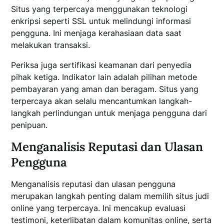
Situs yang terpercaya menggunakan teknologi
enkripsi seperti SSL untuk melindungi informasi
pengguna. Ini menjaga kerahasiaan data saat
melakukan transaksi.
Periksa juga sertifikasi keamanan dari penyedia
pihak ketiga. Indikator lain adalah pilihan metode
pembayaran yang aman dan beragam. Situs yang
terpercaya akan selalu mencantumkan langkah-
langkah perlindungan untuk menjaga pengguna dari
penipuan.
Menganalisis Reputasi dan Ulasan
Pengguna
Menganalisis reputasi dan ulasan pengguna
merupakan langkah penting dalam memilih situs judi
online yang terpercaya. Ini mencakup evaluasi
testimoni, keterlibatan dalam komunitas online, serta