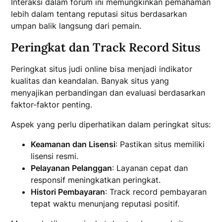
Interaksi dalam forum ini memungkinkan pemahaman
lebih dalam tentang reputasi situs berdasarkan
umpan balik langsung dari pemain.
Peringkat dan Track Record Situs
Peringkat situs judi online bisa menjadi indikator
kualitas dan keandalan. Banyak situs yang
menyajikan perbandingan dan evaluasi berdasarkan
faktor-faktor penting.
Aspek yang perlu diperhatikan dalam peringkat situs:
Keamanan dan Lisensi
: Pastikan situs memiliki
lisensi resmi.
Pelayanan Pelanggan
: Layanan cepat dan
responsif meningkatkan peringkat.
Histori Pembayaran
: Track record pembayaran
tepat waktu menunjang reputasi positif.