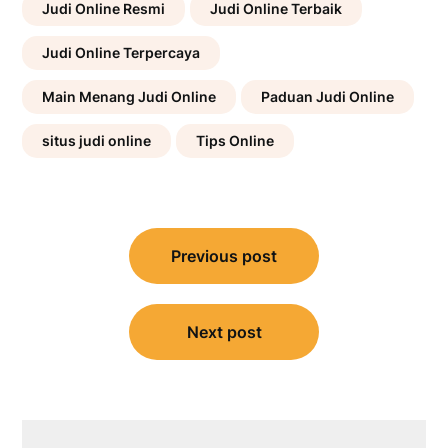
Judi Online Resmi
Judi Online Terbaik
Judi Online Terpercaya
Main Menang Judi Online
Paduan Judi Online
situs judi online
Tips Online
Post
Previous post
navigation
Next post