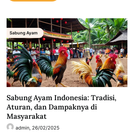
Sabung Ayam
Sabung Ayam Indonesia: Tradisi,
Aturan, dan Dampaknya di
Masyarakat
admin,
26/02/2025