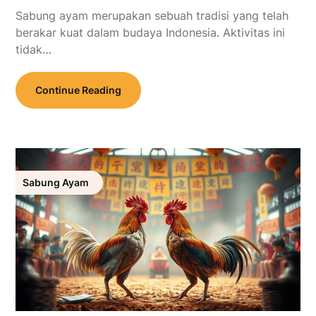
Sabung ayam merupakan sebuah tradisi yang telah
berakar kuat dalam budaya Indonesia. Aktivitas ini
tidak…
Continue Reading
Sabung Ayam