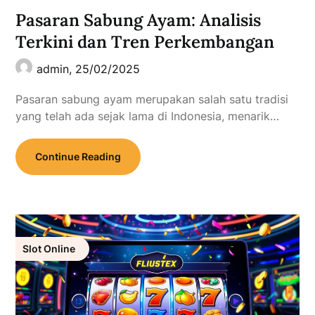
Pasaran Sabung Ayam: Analisis
Terkini dan Tren Perkembangan
admin,
25/02/2025
Pasaran sabung ayam merupakan salah satu tradisi
yang telah ada sejak lama di Indonesia, menarik…
Continue Reading
Slot Online