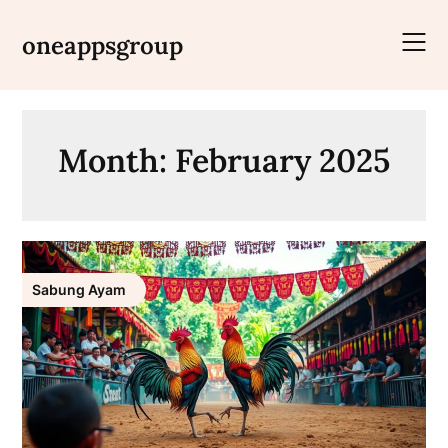
Skip
to
oneappsgroup
content
Month:
February 2025
Sabung Ayam