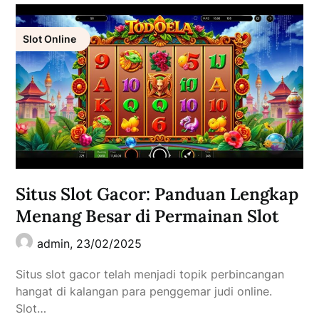
Slot Online
Situs Slot Gacor: Panduan Lengkap
Menang Besar di Permainan Slot
admin,
23/02/2025
Situs slot gacor telah menjadi topik perbincangan
hangat di kalangan para penggemar judi online.
Slot…