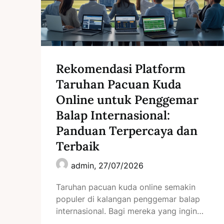
Rekomendasi Platform
Taruhan Pacuan Kuda
Online untuk Penggemar
Balap Internasional:
Panduan Terpercaya dan
Terbaik
admin,
27/07/2026
Taruhan pacuan kuda online semakin
populer di kalangan penggemar balap
internasional. Bagi mereka yang ingin…