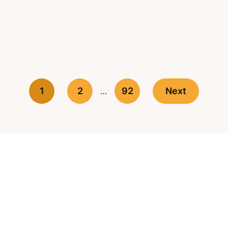
1
2
92
Next
…