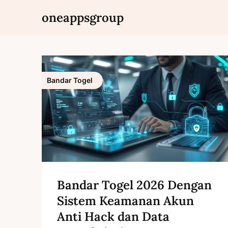
Skip
oneappsgroup
to
content
Bandar Togel
Bandar Togel 2026 Dengan
Sistem Keamanan Akun
Anti Hack dan Data