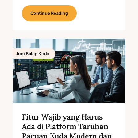
Continue Reading
Judi Balap Kuda
Fitur Wajib yang Harus
Ada di Platform Taruhan
Pacuan Kuda Modern dan