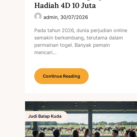
Hadiah 4D 10 Juta
admin,
30/07/2026
Pada tahun 2026, dunia perjudian online
semakin berkembang, terutama dalam
permainan togel. Banyak pemain
mencari…
Continue Reading
Judi Balap Kuda