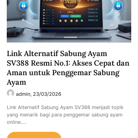
Link Alternatif Sabung Ayam
SV388 Resmi No.1: Akses Cepat dan
Aman untuk Penggemar Sabung
Ayam
admin,
23/03/2026
Link Alternatif Sabung Ayam SV388 menjadi topik
yang menarik bagi para penggemar sabung ayam
online….