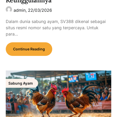
Keunggulannya
admin,
22/03/2026
Dalam dunia sabung ayam, SV388 dikenal sebagai
situs resmi nomor satu yang terpercaya. Untuk
para…
Continue Reading
Sabung Ayam