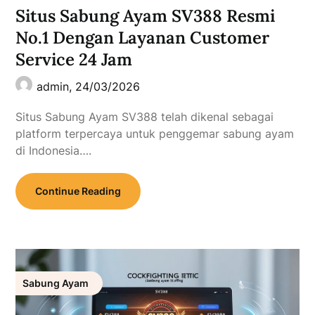
Situs Sabung Ayam SV388 Resmi
No.1 Dengan Layanan Customer
Service 24 Jam
admin,
24/03/2026
Situs Sabung Ayam SV388 telah dikenal sebagai
platform terpercaya untuk penggemar sabung ayam
di Indonesia….
Continue Reading
Sabung Ayam