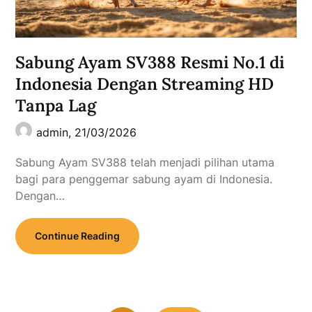
Sabung Ayam SV388 Resmi No.1 di
Indonesia Dengan Streaming HD
Tanpa Lag
admin,
21/03/2026
Sabung Ayam SV388 telah menjadi pilihan utama
bagi para penggemar sabung ayam di Indonesia.
Dengan…
Continue Reading