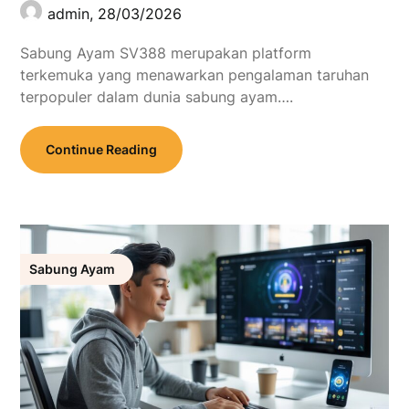
admin,
28/03/2026
Sabung Ayam SV388 merupakan platform
terkemuka yang menawarkan pengalaman taruhan
terpopuler dalam dunia sabung ayam….
Continue Reading
Sabung Ayam