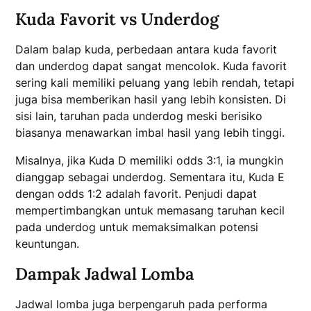
Kuda Favorit vs Underdog
Dalam balap kuda, perbedaan antara kuda favorit
dan underdog dapat sangat mencolok. Kuda favorit
sering kali memiliki peluang yang lebih rendah, tetapi
juga bisa memberikan hasil yang lebih konsisten. Di
sisi lain, taruhan pada underdog meski berisiko
biasanya menawarkan imbal hasil yang lebih tinggi.
Misalnya, jika Kuda D memiliki odds 3:1, ia mungkin
dianggap sebagai underdog. Sementara itu, Kuda E
dengan odds 1:2 adalah favorit. Penjudi dapat
mempertimbangkan untuk memasang taruhan kecil
pada underdog untuk memaksimalkan potensi
keuntungan.
Dampak Jadwal Lomba
Jadwal lomba juga berpengaruh pada performa