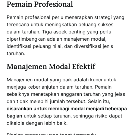
Pemain Profesional
Pemain profesional perlu menerapkan strategi yang
terencana untuk meningkatkan peluang sukses
dalam taruhan. Tiga aspek penting yang perlu
dipertimbangkan adalah manajemen modal,
identifikasi peluang nilai, dan diversifikasi jenis
taruhan.
Manajemen Modal Efektif
Manajemen modal yang baik adalah kunci untuk
menjaga keberlanjutan dalam taruhan. Pemain
sebaiknya menetapkan anggaran taruhan yang jelas
dan tidak melebihi jumlah tersebut. Selain itu,
disarankan untuk membagi modal menjadi beberapa
bagian
untuk setiap taruhan, sehingga risiko dapat
dikelola dengan lebih baik.
Rincian anggaran yang tepat termasuk: