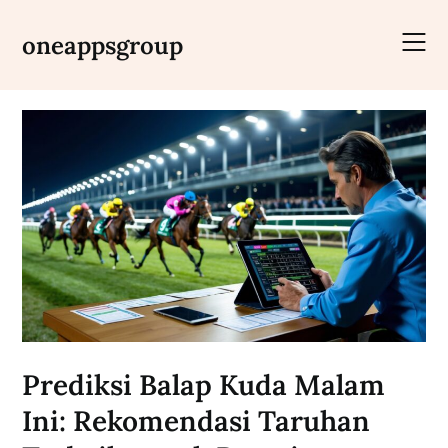
Skip
to
oneappsgroup
content
Prediksi Balap Kuda Malam
Ini: Rekomendasi Taruhan