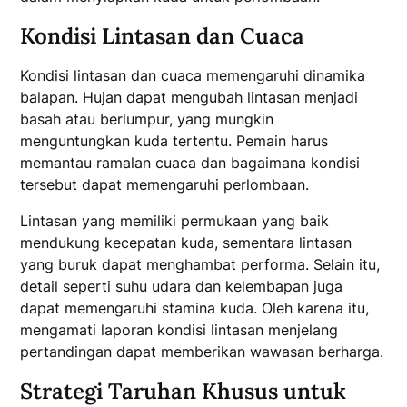
Kondisi Lintasan dan Cuaca
Kondisi lintasan dan cuaca memengaruhi dinamika
balapan. Hujan dapat mengubah lintasan menjadi
basah atau berlumpur, yang mungkin
menguntungkan kuda tertentu. Pemain harus
memantau ramalan cuaca dan bagaimana kondisi
tersebut dapat memengaruhi perlombaan.
Lintasan yang memiliki permukaan yang baik
mendukung kecepatan kuda, sementara lintasan
yang buruk dapat menghambat performa. Selain itu,
detail seperti suhu udara dan kelembapan juga
dapat memengaruhi stamina kuda. Oleh karena itu,
mengamati laporan kondisi lintasan menjelang
pertandingan dapat memberikan wawasan berharga.
Strategi Taruhan Khusus untuk