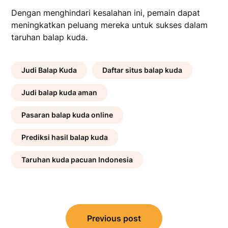
Dengan menghindari kesalahan ini, pemain dapat
meningkatkan peluang mereka untuk sukses dalam
taruhan balap kuda.
Judi Balap Kuda
Daftar situs balap kuda
Judi balap kuda aman
Pasaran balap kuda online
Prediksi hasil balap kuda
Taruhan kuda pacuan Indonesia
Post
Previous post
navigation