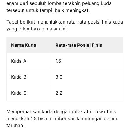
enam dari sepuluh lomba terakhir, peluang kuda
tersebut untuk tampil baik meningkat.
Tabel berikut menunjukkan rata-rata posisi finis kuda
yang dilombakan malam ini:
Nama Kuda
Rata-rata Posisi Finis
Kuda A
1.5
Kuda B
3.0
Kuda C
2.2
Memperhatikan kuda dengan rata-rata posisi finis
mendekati 1,5 bisa memberikan keuntungan dalam
taruhan.