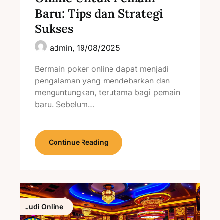
Baru: Tips dan Strategi
Sukses
admin,
19/08/2025
Bermain poker online dapat menjadi
pengalaman yang mendebarkan dan
menguntungkan, terutama bagi pemain
baru. Sebelum…
Continue Reading
Judi Online