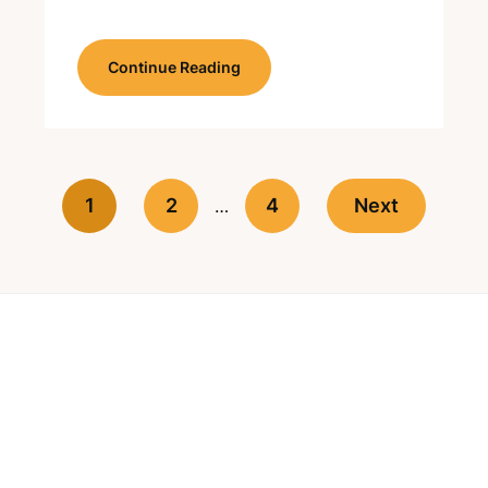
Continue Reading
1
2
4
Next
…