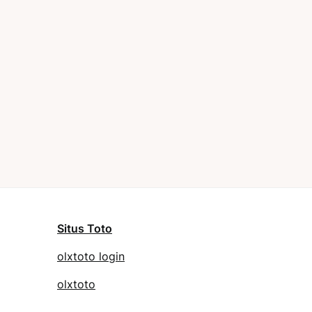
Situs Toto
olxtoto login
olxtoto