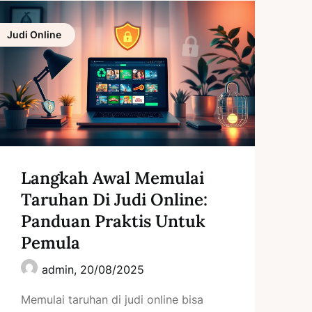
Judi Online
Langkah Awal Memulai
Taruhan Di Judi Online:
Panduan Praktis Untuk
Pemula
admin,
20/08/2025
Memulai taruhan di judi online bisa