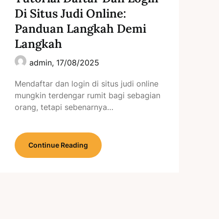
Di Situs Judi Online:
Panduan Langkah Demi
Langkah
admin,
17/08/2025
Mendaftar dan login di situs judi online
mungkin terdengar rumit bagi sebagian
orang, tetapi sebenarnya…
Continue Reading