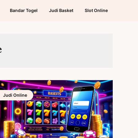
Bandar Togel
Judi Basket
Slot Online
e
Judi Online