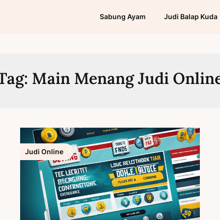
Sabung Ayam
Judi Balap Kuda
Tag:
Main Menang Judi Onlin
Judi Online