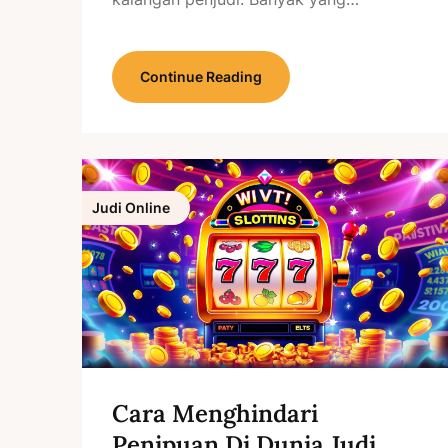
Continue Reading
Judi Online
Cara Menghindari
Penipuan Di Dunia Judi