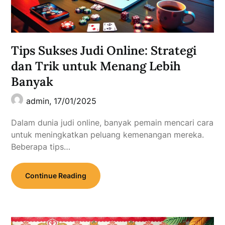
Tips Sukses Judi Online: Strategi
dan Trik untuk Menang Lebih
Banyak
admin,
17/01/2025
Dalam dunia judi online, banyak pemain mencari cara
untuk meningkatkan peluang kemenangan mereka.
Beberapa tips…
Continue Reading