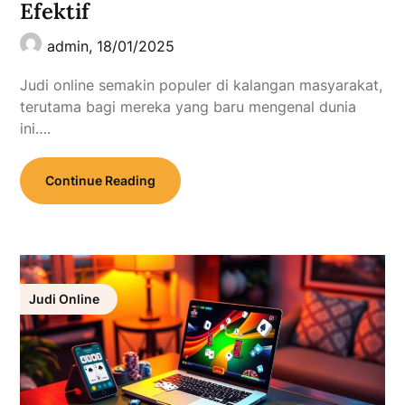
Efektif
admin,
18/01/2025
Judi online semakin populer di kalangan masyarakat,
terutama bagi mereka yang baru mengenal dunia
ini….
Continue Reading
Judi Online