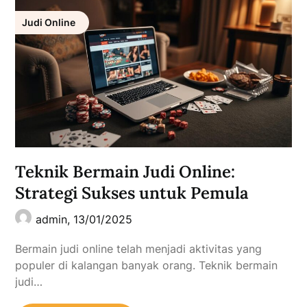
Judi Online
Teknik Bermain Judi Online:
Strategi Sukses untuk Pemula
admin,
13/01/2025
Bermain judi online telah menjadi aktivitas yang
populer di kalangan banyak orang. Teknik bermain
judi…