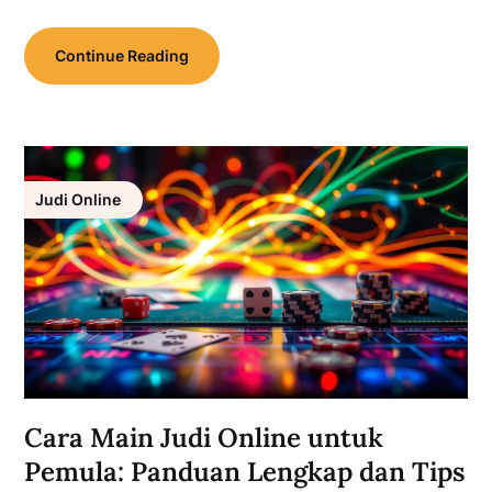
Continue Reading
Judi Online
Cara Main Judi Online untuk
Pemula: Panduan Lengkap dan Tips