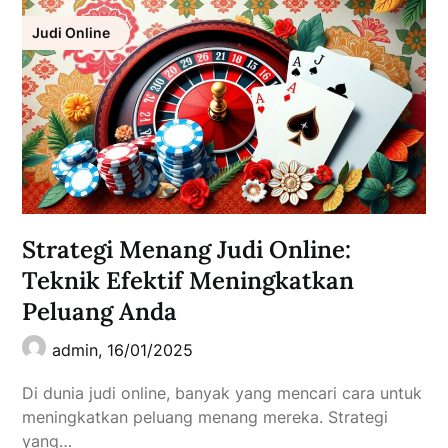
Judi Online
Strategi Menang Judi Online:
Teknik Efektif Meningkatkan
Peluang Anda
admin,
16/01/2025
Di dunia judi online, banyak yang mencari cara untuk
meningkatkan peluang menang mereka. Strategi
yang…