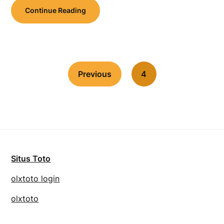
Continue Reading
Previous
4
Situs Toto
olxtoto login
olxtoto