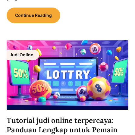
Continue Reading
Judi Online
Tutorial judi online terpercaya:
Panduan Lengkap untuk Pemain