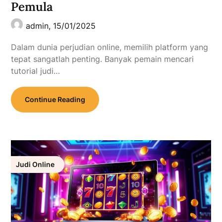
Pemula
admin,
15/01/2025
Dalam dunia perjudian online, memilih platform yang
tepat sangatlah penting. Banyak pemain mencari
tutorial judi…
Continue Reading
Judi Online