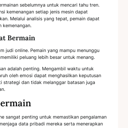
rmainan sebelumnya untuk mencari tahu tren.
nsi kemenangan setiap jenis mesin dapat
n. Melalui analisis yang tepat, pemain dapat
h kemenangan.
aat Bermain
lam judi online. Pemain yang mampu menunggu
memiliki peluang lebih besar untuk menang.
an adalah penting. Mengambil waktu untuk
garuh oleh emosi dapat menghasilkan keputusan
ti strategi dan tidak melanggar batasan juga
an.
Bermain
ine sangat penting untuk memastikan pengalaman
 menjaga data pribadi mereka serta menerapkan