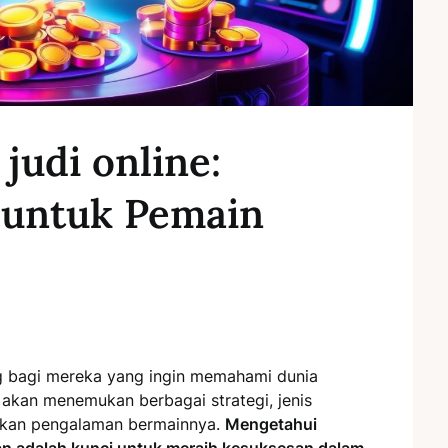
judi online:
s untuk Pemain
ng bagi mereka yang ingin memahami dunia
a akan menemukan berbagai strategi, jenis
atkan pengalaman bermainnya.
Mengetahui