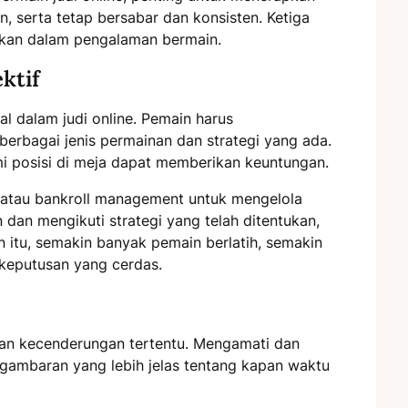
n, serta tetap bersabar dan konsisten. Ketiga
ikan dalam pengalaman bermain.
ktif
l dalam judi online. Pemain harus
erbagai jenis permainan dan strategi yang ada.
i posisi di meja dapat memberikan keuntungan.
atau bankroll management untuk mengelola
an mengikuti strategi yang telah ditentukan,
 itu, semakin banyak pemain berlatih, semakin
eputusan yang cerdas.
 dan kecenderungan tertentu. Mengamati dan
gambaran yang lebih jelas tentang kapan waktu