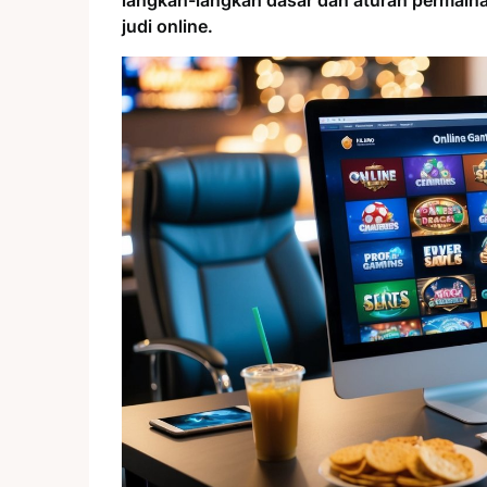
langkah-langkah dasar dan aturan permain
judi online.