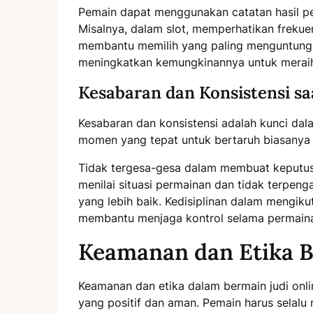
Pemain dapat menggunakan catatan hasil pe
Misalnya, dalam slot, memperhatikan frekue
membantu memilih yang paling menguntungka
meningkatkan kemungkinannya untuk merai
Kesabaran dan Konsistensi s
Kesabaran dan konsistensi adalah kunci da
momen yang tepat untuk bertaruh biasanya 
Tidak tergesa-gesa dalam membuat keputus
menilai situasi permainan dan tidak terpen
yang lebih baik. Kedisiplinan dalam mengiku
membantu menjaga kontrol selama permain
Keamanan dan Etika 
Keamanan dan etika dalam bermain judi onl
yang positif dan aman. Pemain harus selalu