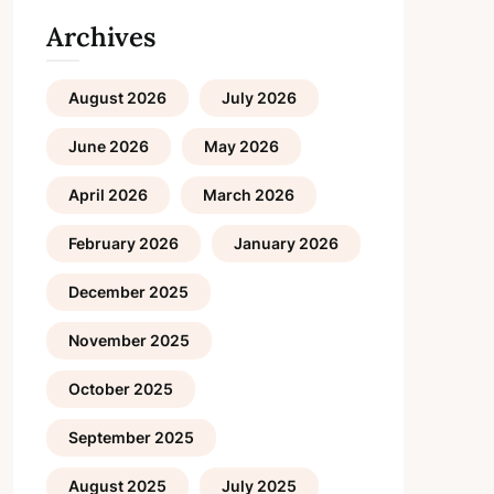
Archives
August 2026
July 2026
June 2026
May 2026
April 2026
March 2026
February 2026
January 2026
December 2025
November 2025
October 2025
September 2025
August 2025
July 2025