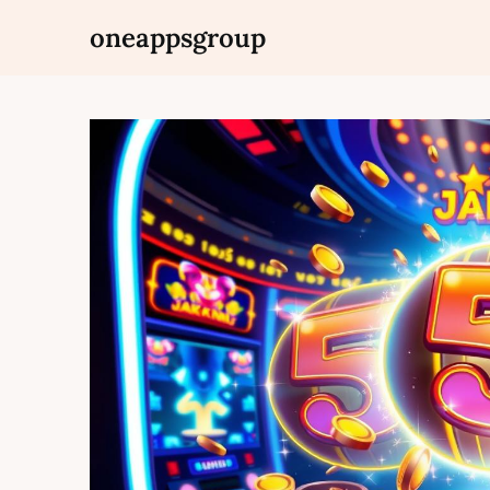
Skip
oneappsgroup
to
content