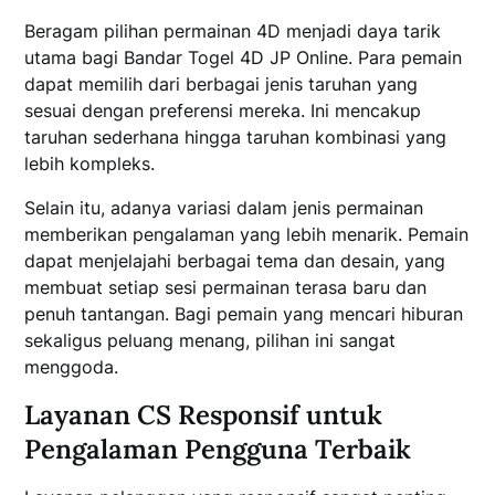
Beragam pilihan permainan 4D menjadi daya tarik
utama bagi Bandar Togel 4D JP Online. Para pemain
dapat memilih dari berbagai jenis taruhan yang
sesuai dengan preferensi mereka. Ini mencakup
taruhan sederhana hingga taruhan kombinasi yang
lebih kompleks.
Selain itu, adanya variasi dalam jenis permainan
memberikan pengalaman yang lebih menarik. Pemain
dapat menjelajahi berbagai tema dan desain, yang
membuat setiap sesi permainan terasa baru dan
penuh tantangan. Bagi pemain yang mencari hiburan
sekaligus peluang menang, pilihan ini sangat
menggoda.
Layanan CS Responsif untuk
Pengalaman Pengguna Terbaik