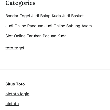
Categories
Bandar Togel
Judi Balap Kuda
Judi Basket
Judi Online
Panduan Judi Online
Sabung Ayam
Slot Online
Taruhan Pacuan Kuda
toto togel
Situs Toto
olxtoto login
olxtoto