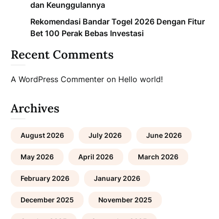
dan Keunggulannya
Rekomendasi Bandar Togel 2026 Dengan Fitur
Bet 100 Perak Bebas Investasi
Recent Comments
A WordPress Commenter
on
Hello world!
Archives
August 2026
July 2026
June 2026
May 2026
April 2026
March 2026
February 2026
January 2026
December 2025
November 2025