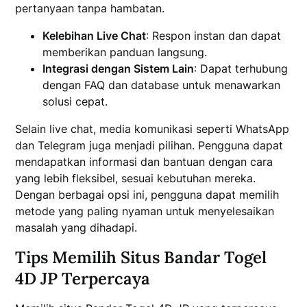
pertanyaan tanpa hambatan.
Kelebihan Live Chat
: Respon instan dan dapat
memberikan panduan langsung.
Integrasi dengan Sistem Lain
: Dapat terhubung
dengan FAQ dan database untuk menawarkan
solusi cepat.
Selain live chat, media komunikasi seperti WhatsApp
dan Telegram juga menjadi pilihan. Pengguna dapat
mendapatkan informasi dan bantuan dengan cara
yang lebih fleksibel, sesuai kebutuhan mereka.
Dengan berbagai opsi ini, pengguna dapat memilih
metode yang paling nyaman untuk menyelesaikan
masalah yang dihadapi.
Tips Memilih Situs Bandar Togel
4D JP Terpercaya