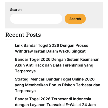
Search
Search
Recent Posts
Link Bandar Togel 2026 Dengan Proses
Withdraw Instan Dalam Waktu Singkat
Bandar Togel 2026 Dengan Sistem Keamanan
Akun Anti Hack dan Data Terenkripsi yang
Terpercaya
Strategi Mencari Bandar Togel Online 2026
yang Memberikan Bonus Diskon Terbesar dan
Terpercaya
Bandar Togel 2026 Terbesar di Indonesia
dengan Layanan Transaksi E-Wallet 24 Jam