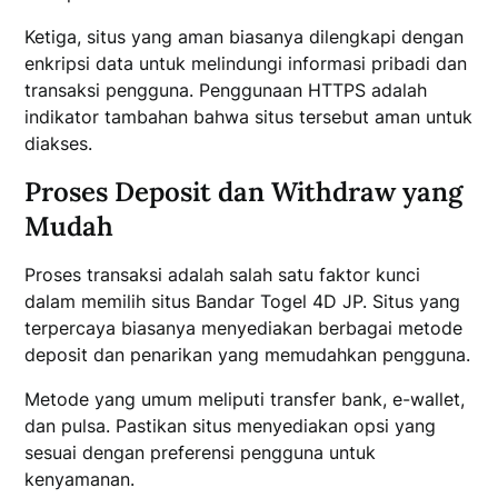
Ketiga, situs yang aman biasanya dilengkapi dengan
enkripsi data untuk melindungi informasi pribadi dan
transaksi pengguna. Penggunaan HTTPS adalah
indikator tambahan bahwa situs tersebut aman untuk
diakses.
Proses Deposit dan Withdraw yang
Mudah
Proses transaksi adalah salah satu faktor kunci
dalam memilih situs Bandar Togel 4D JP. Situs yang
terpercaya biasanya menyediakan berbagai metode
deposit dan penarikan yang memudahkan pengguna.
Metode yang umum meliputi transfer bank, e-wallet,
dan pulsa. Pastikan situs menyediakan opsi yang
sesuai dengan preferensi pengguna untuk
kenyamanan.