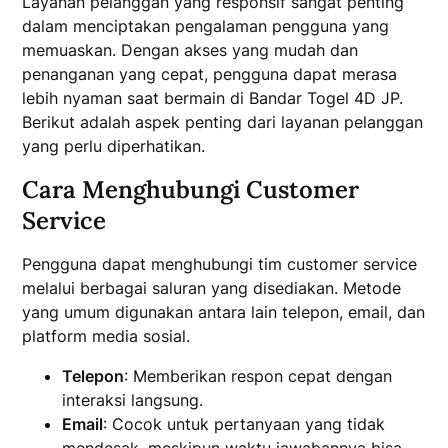
Layanan pelanggan yang responsif sangat penting
dalam menciptakan pengalaman pengguna yang
memuaskan. Dengan akses yang mudah dan
penanganan yang cepat, pengguna dapat merasa
lebih nyaman saat bermain di Bandar Togel 4D JP.
Berikut adalah aspek penting dari layanan pelanggan
yang perlu diperhatikan.
Cara Menghubungi Customer
Service
Pengguna dapat menghubungi tim customer service
melalui berbagai saluran yang disediakan. Metode
yang umum digunakan antara lain telepon, email, dan
platform media sosial.
Telepon
: Memberikan respon cepat dengan
interaksi langsung.
Email
: Cocok untuk pertanyaan yang tidak