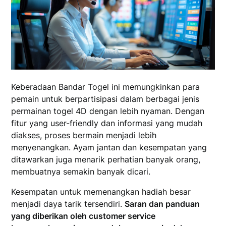
Keberadaan Bandar Togel ini memungkinkan para
pemain untuk berpartisipasi dalam berbagai jenis
permainan togel 4D dengan lebih nyaman. Dengan
fitur yang user-friendly dan informasi yang mudah
diakses, proses bermain menjadi lebih
menyenangkan. Ayam jantan dan kesempatan yang
ditawarkan juga menarik perhatian banyak orang,
membuatnya semakin banyak dicari.
Kesempatan untuk memenangkan hadiah besar
menjadi daya tarik tersendiri.
Saran dan panduan
yang diberikan oleh customer service