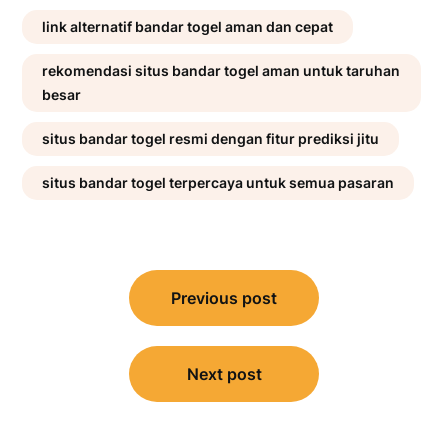
link alternatif bandar togel aman dan cepat
rekomendasi situs bandar togel aman untuk taruhan
besar
situs bandar togel resmi dengan fitur prediksi jitu
situs bandar togel terpercaya untuk semua pasaran
Post
Previous post
navigation
Next post