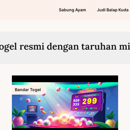
Sabung Ayam
Judi Balap Kuda
ogel resmi dengan taruhan m
Bandar Togel