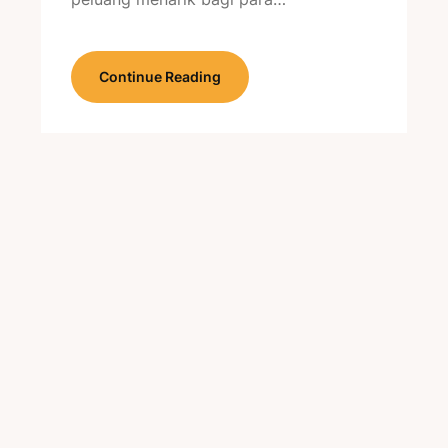
Continue Reading