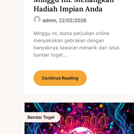
Hadiah Impian Anda
admin,
22/02/2026
Minggu ini, dunia perjudian online
menyaksikan gebrakan dengan
banyaknya tawaran menarik dari situs
bandar togel…
Continue Reading
Bandar Togel