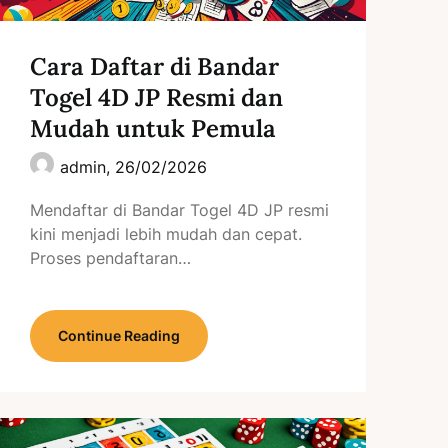
Cara Daftar di Bandar
Togel 4D JP Resmi dan
Mudah untuk Pemula
admin,
26/02/2026
Mendaftar di Bandar Togel 4D JP resmi
kini menjadi lebih mudah dan cepat.
Proses pendaftaran…
Continue Reading