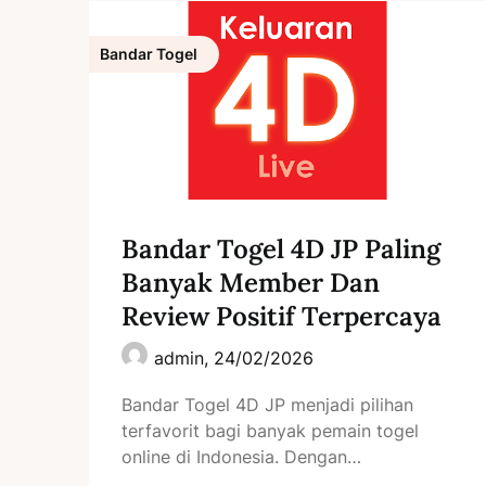
Bandar Togel
Bandar Togel 4D JP Paling
Banyak Member Dan
Review Positif Terpercaya
admin,
24/02/2026
Bandar Togel 4D JP menjadi pilihan
terfavorit bagi banyak pemain togel
online di Indonesia. Dengan…