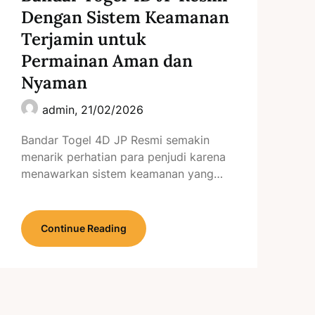
Dengan Sistem Keamanan
Terjamin untuk
Permainan Aman dan
Nyaman
admin,
21/02/2026
Bandar Togel 4D JP Resmi semakin
menarik perhatian para penjudi karena
menawarkan sistem keamanan yang…
Continue Reading