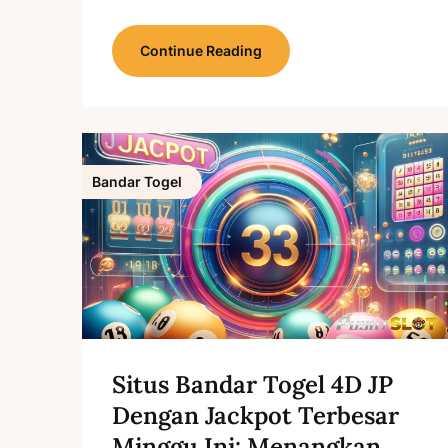
Continue Reading
Bandar Togel
Situs Bandar Togel 4D JP
Dengan Jackpot Terbesar
Minggu Ini: Menangkan