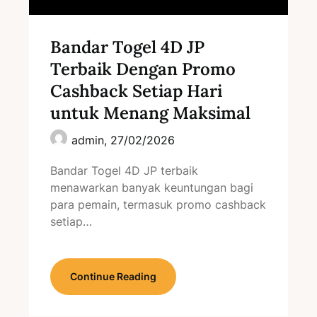
Bandar Togel 4D JP
Terbaik Dengan Promo
Cashback Setiap Hari
untuk Menang Maksimal
admin,
27/02/2026
Bandar Togel 4D JP terbaik
menawarkan banyak keuntungan bagi
para pemain, termasuk promo cashback
setiap…
Continue Reading