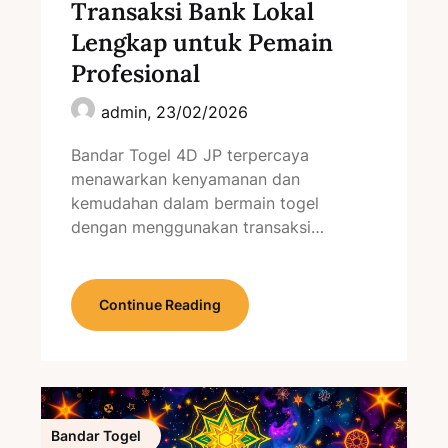
Transaksi Bank Lokal
Lengkap untuk Pemain
Profesional
admin,
23/02/2026
Bandar Togel 4D JP terpercaya
menawarkan kenyamanan dan
kemudahan dalam bermain togel
dengan menggunakan transaksi…
Continue Reading
Bandar Togel