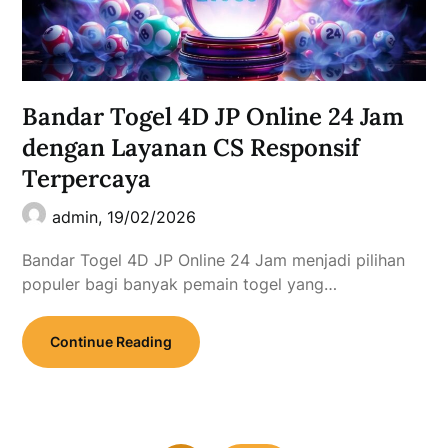
Bandar Togel 4D JP Online 24 Jam
dengan Layanan CS Responsif
Terpercaya
admin,
19/02/2026
Bandar Togel 4D JP Online 24 Jam menjadi pilihan
populer bagi banyak pemain togel yang…
Continue Reading