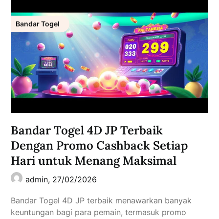
Bandar Togel
Bandar Togel 4D JP Terbaik
Dengan Promo Cashback Setiap
Hari untuk Menang Maksimal
admin,
27/02/2026
Bandar Togel 4D JP terbaik menawarkan banyak
keuntungan bagi para pemain, termasuk promo