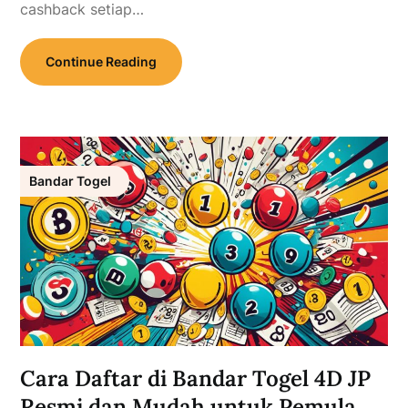
cashback setiap…
Continue Reading
Bandar Togel
Cara Daftar di Bandar Togel 4D JP
Resmi dan Mudah untuk Pemula