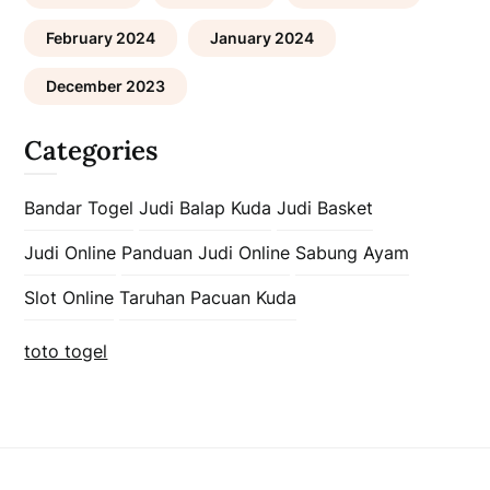
February 2024
January 2024
December 2023
Categories
Bandar Togel
Judi Balap Kuda
Judi Basket
Judi Online
Panduan Judi Online
Sabung Ayam
Slot Online
Taruhan Pacuan Kuda
toto togel