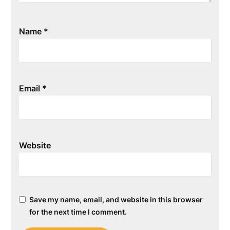
Name
*
Email
*
Website
Save my name, email, and website in this browser
for the next time I comment.