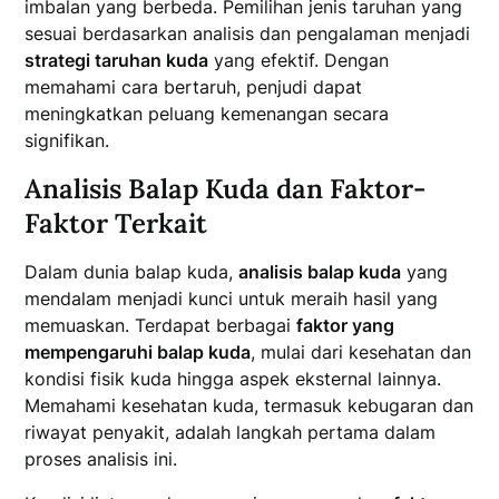
imbalan yang berbeda. Pemilihan jenis taruhan yang
sesuai berdasarkan analisis dan pengalaman menjadi
strategi taruhan kuda
yang efektif. Dengan
memahami cara bertaruh, penjudi dapat
meningkatkan peluang kemenangan secara
signifikan.
Analisis Balap Kuda dan Faktor-
Faktor Terkait
Dalam dunia balap kuda,
analisis balap kuda
yang
mendalam menjadi kunci untuk meraih hasil yang
memuaskan. Terdapat berbagai
faktor yang
mempengaruhi balap kuda
, mulai dari kesehatan dan
kondisi fisik kuda hingga aspek eksternal lainnya.
Memahami kesehatan kuda, termasuk kebugaran dan
riwayat penyakit, adalah langkah pertama dalam
proses analisis ini.