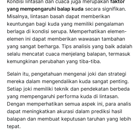
Kondisi lintasan dan cuaca juga merupakan
faktor
yang mempengaruhi balap kuda
secara signifikan.
Misalnya, lintasan basah dapat memberikan
keuntungan bagi kuda yang memiliki pengalaman
berlaga di kondisi serupa. Memperhatikan elemen-
elemen ini dapat memberikan wawasan tambahan
yang sangat berharga. Tips analisis yang baik adalah
selalu mencatat cuaca menjelang balapan, termasuk
kemungkinan perubahan yang tiba-tiba.
Selain itu, pengetahuan mengenai joki dan strategi
mereka dalam mengendalikan kuda sangat penting.
Setiap joki memiliki teknik dan pendekatan berbeda
yang mempengaruhi performa kuda di lintasan.
Dengan memperhatikan semua aspek ini, para analis
dapat meningkatkan akurasi dalam prediksi hasil
balapan dan membuat keputusan taruhan yang lebih
tepat.