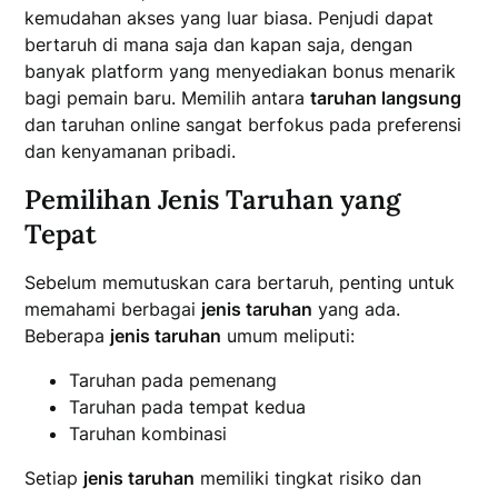
kemudahan akses yang luar biasa. Penjudi dapat
bertaruh di mana saja dan kapan saja, dengan
banyak platform yang menyediakan bonus menarik
bagi pemain baru. Memilih antara
taruhan langsung
dan taruhan online sangat berfokus pada preferensi
dan kenyamanan pribadi.
Pemilihan Jenis Taruhan yang
Tepat
Sebelum memutuskan cara bertaruh, penting untuk
memahami berbagai
jenis taruhan
yang ada.
Beberapa
jenis taruhan
umum meliputi:
Taruhan pada pemenang
Taruhan pada tempat kedua
Taruhan kombinasi
Setiap
jenis taruhan
memiliki tingkat risiko dan