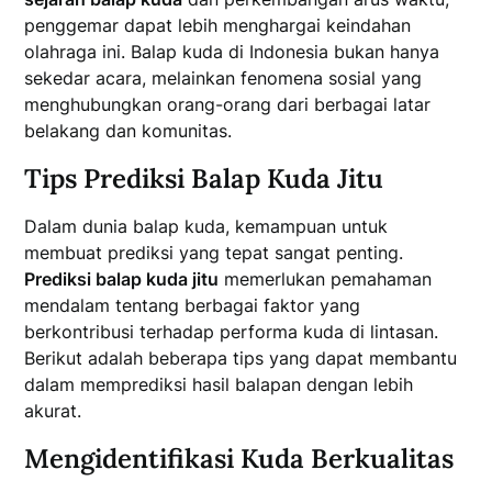
penggemar dapat lebih menghargai keindahan
olahraga ini. Balap kuda di Indonesia bukan hanya
sekedar acara, melainkan fenomena sosial yang
menghubungkan orang-orang dari berbagai latar
belakang dan komunitas.
Tips Prediksi Balap Kuda Jitu
Dalam dunia balap kuda, kemampuan untuk
membuat prediksi yang tepat sangat penting.
Prediksi balap kuda jitu
memerlukan pemahaman
mendalam tentang berbagai faktor yang
berkontribusi terhadap performa kuda di lintasan.
Berikut adalah beberapa tips yang dapat membantu
dalam memprediksi hasil balapan dengan lebih
akurat.
Mengidentifikasi Kuda Berkualitas