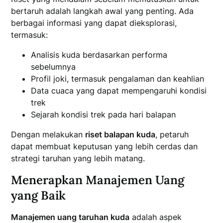
bertaruh adalah langkah awal yang penting. Ada
berbagai informasi yang dapat dieksplorasi,
termasuk:
Analisis kuda berdasarkan performa
sebelumnya
Profil joki, termasuk pengalaman dan keahlian
Data cuaca yang dapat mempengaruhi kondisi
trek
Sejarah kondisi trek pada hari balapan
Dengan melakukan
riset balapan kuda
, petaruh
dapat membuat keputusan yang lebih cerdas dan
strategi taruhan yang lebih matang.
Menerapkan Manajemen Uang
yang Baik
Manajemen uang taruhan kuda
adalah aspek