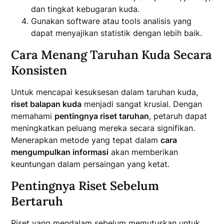
dan tingkat kebugaran kuda.
Gunakan software atau tools analisis yang
dapat menyajikan statistik dengan lebih baik.
Cara Menang Taruhan Kuda Secara
Konsisten
Untuk mencapai kesuksesan dalam taruhan kuda,
riset balapan kuda
menjadi sangat krusial. Dengan
memahami
pentingnya riset taruhan
, petaruh dapat
meningkatkan peluang mereka secara signifikan.
Menerapkan metode yang tepat dalam
cara
mengumpulkan informasi
akan memberikan
keuntungan dalam persaingan yang ketat.
Pentingnya Riset Sebelum
Bertaruh
Riset yang mendalam sebelum memutuskan untuk