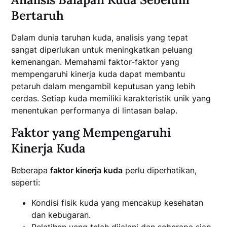
Bertaruh
Dalam dunia taruhan kuda, analisis yang tepat
sangat diperlukan untuk meningkatkan peluang
kemenangan. Memahami faktor-faktor yang
mempengaruhi kinerja kuda dapat membantu
petaruh dalam mengambil keputusan yang lebih
cerdas. Setiap kuda memiliki karakteristik unik yang
menentukan performanya di lintasan balap.
Faktor yang Mempengaruhi
Kinerja Kuda
Beberapa
faktor kinerja kuda
perlu diperhatikan,
seperti:
Kondisi fisik kuda yang mencakup kesehatan
dan kebugaran.