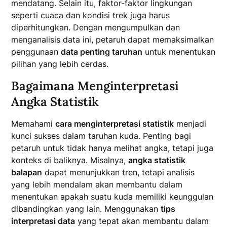
mendatang. Selain itu, faktor-faktor lingkungan
seperti cuaca dan kondisi trek juga harus
diperhitungkan. Dengan mengumpulkan dan
menganalisis data ini, petaruh dapat memaksimalkan
penggunaan
data penting taruhan
untuk menentukan
pilihan yang lebih cerdas.
Bagaimana Menginterpretasi
Angka Statistik
Memahami
cara menginterpretasi statistik
menjadi
kunci sukses dalam taruhan kuda. Penting bagi
petaruh untuk tidak hanya melihat angka, tetapi juga
konteks di baliknya. Misalnya,
angka statistik
balapan
dapat menunjukkan tren, tetapi analisis
yang lebih mendalam akan membantu dalam
menentukan apakah suatu kuda memiliki keunggulan
dibandingkan yang lain. Menggunakan
tips
interpretasi data
yang tepat akan membantu dalam