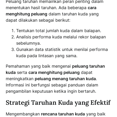
Peluang taruhan memainkan peran penting dalam
menentukan hasil taruhan. Ada beberapa
cara
menghitung peluang
dalam taruhan kuda yang
dapat dilakukan sebagai berikut:
Tentukan total jumlah kuda dalam balapan.
Analisis performa kuda melalui rekor balapan
sebelumnya.
Gunakan data statistik untuk menilai performa
kuda pada lintasan yang sama.
Pemahaman yang baik mengenai
peluang taruhan
kuda
serta
cara menghitung peluang
dapat
meningkatkan
peluang menang taruhan kuda
.
Informasi ini berfungsi sebagai panduan dalam
pengambilan keputusan ketika ingin bertaruh.
Strategi Taruhan Kuda yang Efektif
Mengembangkan
rencana taruhan kuda
yang baik