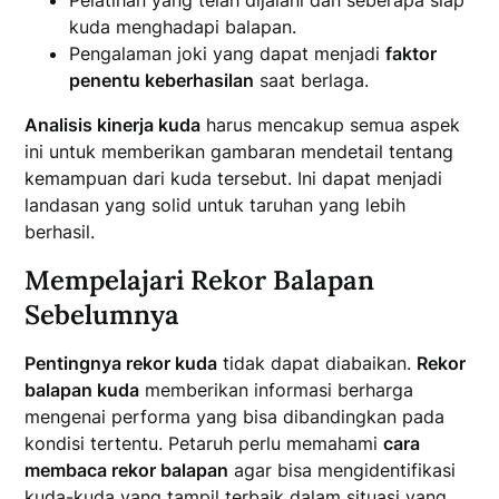
Pelatihan yang telah dijalani dan seberapa siap
kuda menghadapi balapan.
Pengalaman joki yang dapat menjadi
faktor
penentu keberhasilan
saat berlaga.
Analisis kinerja kuda
harus mencakup semua aspek
ini untuk memberikan gambaran mendetail tentang
kemampuan dari kuda tersebut. Ini dapat menjadi
landasan yang solid untuk taruhan yang lebih
berhasil.
Mempelajari Rekor Balapan
Sebelumnya
Pentingnya rekor kuda
tidak dapat diabaikan.
Rekor
balapan kuda
memberikan informasi berharga
mengenai performa yang bisa dibandingkan pada
kondisi tertentu. Petaruh perlu memahami
cara
membaca rekor balapan
agar bisa mengidentifikasi
kuda-kuda yang tampil terbaik dalam situasi yang