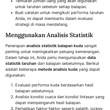
Tentukan jumlah uang yang akan digunakan
untuk taruhan sebelum setiap balapan.
Buat catatan untuk mengikuti performa taruhan
Anda, ini dapat membantu dalam evaluasi
strategi di masa mendatang.
Menggunakan Analisis Statistik
Penerapan
analisis statistik balapan kuda
sangat
penting untuk meningkatkan peluang kemenangan.
Dalam tahap ini, Anda perlu mengumpulkan
data
statistik taruhan
dari balapan sebelumnya. Berikut
adalah beberapa
metode analisis kuda
yang dapat
digunakan:
Evaluasi performa kuda berdasarkan hasil
balapan sebelumnya.
Analisis kondisi cuaca dan kondisi lintasan yang
dapat mempengaruhi hasil balapan.
Perhatikan faktor-faktor seperti pelatih, jockey,