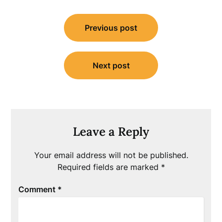
Post
Previous post
navigation
Next post
Leave a Reply
Your email address will not be published.
Required fields are marked
*
Comment
*