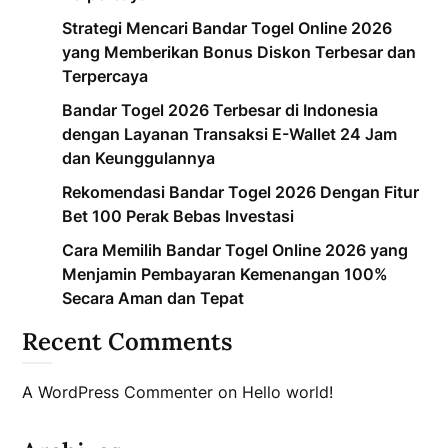
Strategi Mencari Bandar Togel Online 2026
yang Memberikan Bonus Diskon Terbesar dan
Terpercaya
Bandar Togel 2026 Terbesar di Indonesia
dengan Layanan Transaksi E-Wallet 24 Jam
dan Keunggulannya
Rekomendasi Bandar Togel 2026 Dengan Fitur
Bet 100 Perak Bebas Investasi
Cara Memilih Bandar Togel Online 2026 yang
Menjamin Pembayaran Kemenangan 100%
Secara Aman dan Tepat
Recent Comments
A WordPress Commenter
on
Hello world!