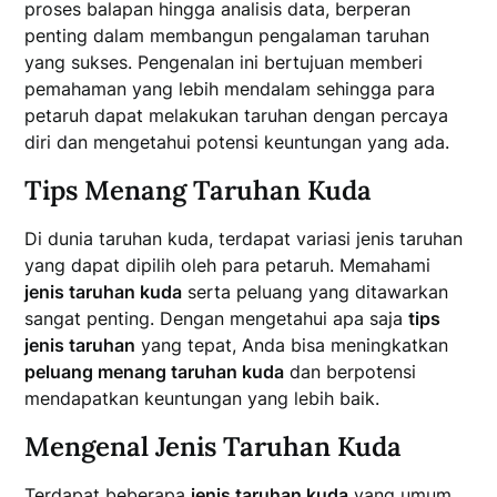
proses balapan hingga analisis data, berperan
penting dalam membangun pengalaman taruhan
yang sukses. Pengenalan ini bertujuan memberi
pemahaman yang lebih mendalam sehingga para
petaruh dapat melakukan taruhan dengan percaya
diri dan mengetahui potensi keuntungan yang ada.
Tips Menang Taruhan Kuda
Di dunia taruhan kuda, terdapat variasi jenis taruhan
yang dapat dipilih oleh para petaruh. Memahami
jenis taruhan kuda
serta peluang yang ditawarkan
sangat penting. Dengan mengetahui apa saja
tips
jenis taruhan
yang tepat, Anda bisa meningkatkan
peluang menang taruhan kuda
dan berpotensi
mendapatkan keuntungan yang lebih baik.
Mengenal Jenis Taruhan Kuda
Terdapat beberapa
jenis taruhan kuda
yang umum