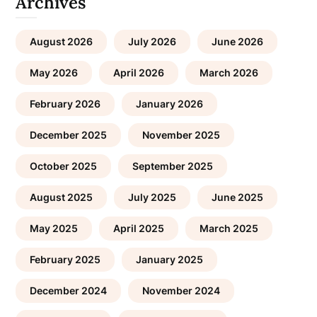
Archives
August 2026
July 2026
June 2026
May 2026
April 2026
March 2026
February 2026
January 2026
December 2025
November 2025
October 2025
September 2025
August 2025
July 2025
June 2025
May 2025
April 2025
March 2025
February 2025
January 2025
December 2024
November 2024