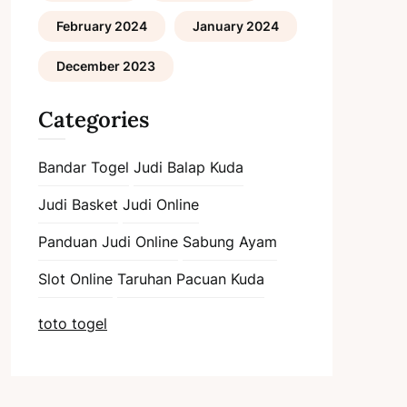
February 2024
January 2024
December 2023
Categories
Bandar Togel
Judi Balap Kuda
Judi Basket
Judi Online
Panduan Judi Online
Sabung Ayam
Slot Online
Taruhan Pacuan Kuda
toto togel