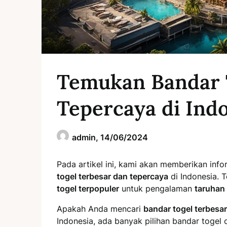
Temukan Bandar 
Tepercaya di Ind
admin,
14/06/2024
Pada artikel ini, kami akan memberikan i
togel terbesar dan tepercaya
di Indonesia.
togel terpopuler
untuk pengalaman
taruhan 
Apakah Anda mencari
bandar togel terbesar
Indonesia, ada banyak pilihan bandar togel