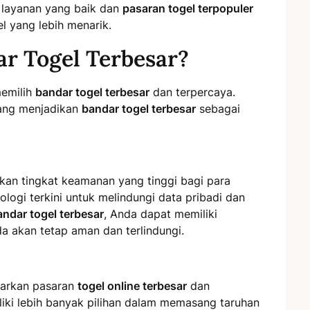
 layanan yang baik dan
pasaran togel terpopuler
 yang lebih menarik.
r Togel Terbesar?
memilih
bandar togel terbesar
dan terpercaya.
ang menjadikan
bandar togel terbesar
sebagai
n tingkat keamanan yang tinggi bagi para
ogi terkini untuk melindungi data pribadi dan
andar togel terbesar
, Anda dapat memiliki
a akan tetap aman dan terlindungi.
warkan pasaran
togel online terbesar
dan
iki lebih banyak pilihan dalam memasang taruhan