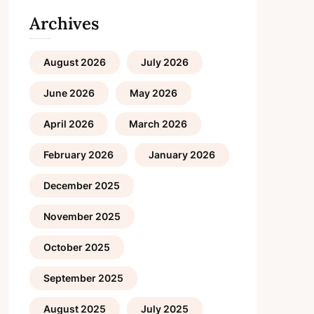
Archives
August 2026
July 2026
June 2026
May 2026
April 2026
March 2026
February 2026
January 2026
December 2025
November 2025
October 2025
September 2025
August 2025
July 2025