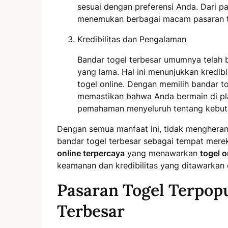
sesuai dengan preferensi Anda. Dari pa
menemukan berbagai macam pasaran t
Kredibilitas dan Pengalaman
Bandar togel terbesar umumnya telah b
yang lama. Hal ini menunjukkan kredibi
togel online. Dengan memilih bandar t
memastikan bahwa Anda bermain di pl
pemahaman menyeluruh tentang kebutu
Dengan semua manfaat ini, tidak menghera
bandar togel terbesar sebagai tempat mere
online terpercaya
yang menawarkan
togel o
keamanan dan kredibilitas yang ditawarkan o
Pasaran Togel Terpopu
Terbesar