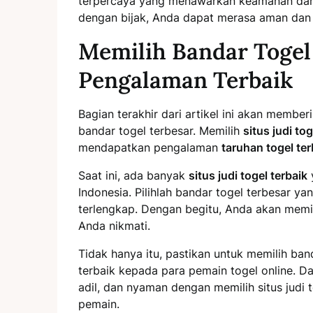
terpercaya yang menawarkan keamanan dan 
dengan bijak, Anda dapat merasa aman dan 
Memilih Bandar Togel
Pengalaman Terbaik
Bagian terakhir dari artikel ini akan membe
bandar togel terbesar. Memilih
situs judi tog
mendapatkan pengalaman
taruhan togel ter
Saat ini, ada banyak
situs judi togel terbaik
Indonesia. Pilihlah bandar togel terbesar y
terlengkap. Dengan begitu, Anda akan memil
Anda nikmati.
Tidak hanya itu, pastikan untuk memilih ba
terbaik kepada para pemain togel online. 
adil, dan nyaman dengan memilih situs judi 
pemain.