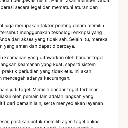
h badan pengawas resmi. Hal ini akan memberi Anda
perasi secara legal dan mematuhi aturan dan
ial juga merupakan faktor penting dalam memilih
s tersebut menggunakan teknologi enkripsi yang
Anda dari akses yang tidak sah. Selain itu, mereka
n yang aman dan dapat dipercaya.
kan keamanan yang ditawarkan oleh bandar togel
-langkah keamanan yang kuat, seperti sistem
raktik perjudian yang tidak etis. Ini akan
an mencegah adanya kecurangan.
in judi togel. Memilih bandar togel terbesar
diakui oleh pemain lain adalah langkah yang
itif dari pemain lain, serta menyediakan layanan
esar, pastikan untuk memilih agen togel online