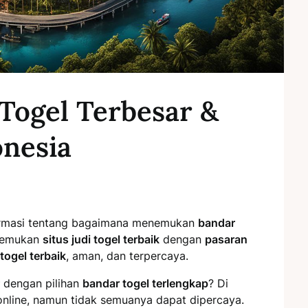
Togel Terbesar &
onesia
nformasi tentang bagaimana menemukan
bandar
 Temukan
situs judi togel terbaik
dengan
pasaran
togel terbaik
, aman, dan terpercaya.
dengan pilihan
bandar togel terlengkap
? Di
 online, namun tidak semuanya dapat dipercaya.