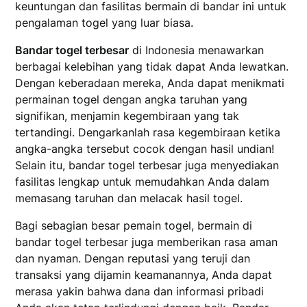
keuntungan dan fasilitas bermain di bandar ini untuk
pengalaman togel yang luar biasa.
Bandar togel terbesar
di Indonesia menawarkan
berbagai kelebihan yang tidak dapat Anda lewatkan.
Dengan keberadaan mereka, Anda dapat menikmati
permainan togel dengan angka taruhan yang
signifikan, menjamin kegembiraan yang tak
tertandingi. Dengarkanlah rasa kegembiraan ketika
angka-angka tersebut cocok dengan hasil undian!
Selain itu, bandar togel terbesar juga menyediakan
fasilitas lengkap untuk memudahkan Anda dalam
memasang taruhan dan melacak hasil togel.
Bagi sebagian besar pemain togel, bermain di
bandar togel terbesar juga memberikan rasa aman
dan nyaman. Dengan reputasi yang teruji dan
transaksi yang dijamin keamanannya, Anda dapat
merasa yakin bahwa dana dan informasi pribadi