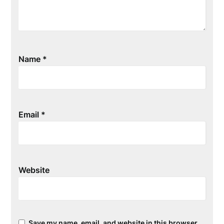
Name
*
Email
*
Website
Save my name, email, and website in this browser