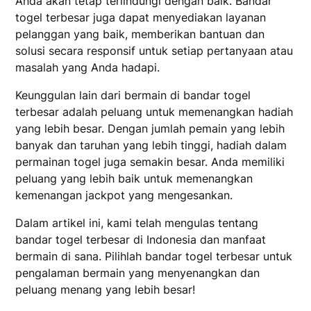
Anda akan tetap terlindungi dengan baik. Bandar
togel terbesar juga dapat menyediakan layanan
pelanggan yang baik, memberikan bantuan dan
solusi secara responsif untuk setiap pertanyaan atau
masalah yang Anda hadapi.
Keunggulan lain dari bermain di bandar togel
terbesar adalah peluang untuk memenangkan hadiah
yang lebih besar. Dengan jumlah pemain yang lebih
banyak dan taruhan yang lebih tinggi, hadiah dalam
permainan togel juga semakin besar. Anda memiliki
peluang yang lebih baik untuk memenangkan
kemenangan jackpot yang mengesankan.
Dalam artikel ini, kami telah mengulas tentang
bandar togel terbesar di Indonesia dan manfaat
bermain di sana. Pilihlah bandar togel terbesar untuk
pengalaman bermain yang menyenangkan dan
peluang menang yang lebih besar!