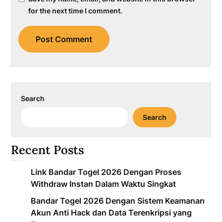
for the next time I comment.
Search
Search
Recent Posts
Link Bandar Togel 2026 Dengan Proses
Withdraw Instan Dalam Waktu Singkat
Bandar Togel 2026 Dengan Sistem Keamanan
Akun Anti Hack dan Data Terenkripsi yang