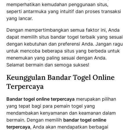
memperhatikan kemudahan penggunaan situs,
seperti antarmuka yang intuitif dan proses transaksi
yang lancar.
Dengan mempertimbangkan semua faktor ini, Anda
dapat memilih situs bandar togel terbaik yang sesuai
dengan kebutuhan dan preferensi Anda. Jangan ragu
untuk mencoba beberapa situs yang berbeda untuk
menemukan yang paling sesuai dengan Anda.
Selamat bermain dan semoga sukses!
Keunggulan Bandar Togel Online
Terpercaya
Bandar togel online terpercaya
merupakan pilihan
yang tepat bagi para pemain togel yang
mendambakan kenyamanan dan keamanan dalam
bermain. Dengan memilih
bandar togel online
terpercaya
, Anda akan mendapatkan berbagai