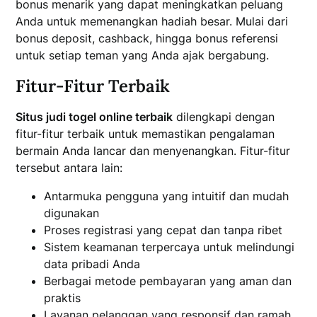
bonus menarik yang dapat meningkatkan peluang
Anda untuk memenangkan hadiah besar. Mulai dari
bonus deposit, cashback, hingga bonus referensi
untuk setiap teman yang Anda ajak bergabung.
Fitur-Fitur Terbaik
Situs judi togel online terbaik
dilengkapi dengan
fitur-fitur terbaik untuk memastikan pengalaman
bermain Anda lancar dan menyenangkan. Fitur-fitur
tersebut antara lain:
Antarmuka pengguna yang intuitif dan mudah
digunakan
Proses registrasi yang cepat dan tanpa ribet
Sistem keamanan terpercaya untuk melindungi
data pribadi Anda
Berbagai metode pembayaran yang aman dan
praktis
Layanan pelanggan yang responsif dan ramah