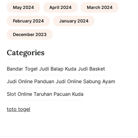
May 2024
April 2024
March 2024
February 2024
January 2024
December 2023
Categories
Bandar Togel
Judi Balap Kuda
Judi Basket
Judi Online
Panduan Judi Online
Sabung Ayam
Slot Online
Taruhan Pacuan Kuda
toto togel