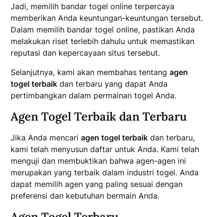
Jadi, memilih bandar togel online terpercaya
memberikan Anda keuntungan-keuntungan tersebut.
Dalam memilih bandar togel online, pastikan Anda
melakukan riset terlebih dahulu untuk memastikan
reputasi dan kepercayaan situs tersebut.
Selanjutnya, kami akan membahas tentang
agen
togel terbaik
dan terbaru yang dapat Anda
pertimbangkan dalam permainan togel Anda.
Agen Togel Terbaik dan Terbaru
Jika Anda mencari
agen togel terbaik
dan terbaru,
kami telah menyusun daftar untuk Anda. Kami telah
menguji dan membuktikan bahwa agen-agen ini
merupakan yang terbaik dalam industri togel. Anda
dapat memilih agen yang paling sesuai dengan
preferensi dan kebutuhan bermain Anda.
Agen Togel Terbaru