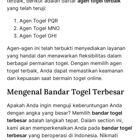
terbaik, berikut adalah daftar
agen togel terbaik
yang telah teruji:
Agen Togel PQR
Agen Togel MNO
Agen Togel GHI
Agen-agen ini telah terbukti menyediakan layanan
yang handal dan menawarkan fleksibilitas dalam
berbagai permainan togel. Dengan memilih agen
togel terbaik, Anda dapat memastikan keamanan
dan kepuasan saat bermain togel online.
Mengenal Bandar Togel Terbesar
Apakah Anda ingin menguji keberuntungan Anda
dengan angka yang besar? Memilih
bandar togel
terbesar
adalah langkah tepat. Dalam section ini,
kami akan memperkenalkan Anda pada
bandar togel
terbesar
yang beroperasi di Indonesia. Nikmati