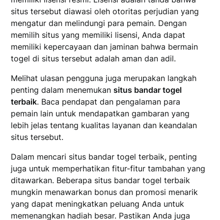
situs tersebut diawasi oleh otoritas perjudian yang
mengatur dan melindungi para pemain. Dengan
memilih situs yang memiliki lisensi, Anda dapat
memiliki kepercayaan dan jaminan bahwa bermain
togel di situs tersebut adalah aman dan adil.
Melihat ulasan pengguna juga merupakan langkah
penting dalam menemukan
situs bandar togel
terbaik
. Baca pendapat dan pengalaman para
pemain lain untuk mendapatkan gambaran yang
lebih jelas tentang kualitas layanan dan keandalan
situs tersebut.
Dalam mencari situs bandar togel terbaik, penting
juga untuk memperhatikan fitur-fitur tambahan yang
ditawarkan. Beberapa situs bandar togel terbaik
mungkin menawarkan bonus dan promosi menarik
yang dapat meningkatkan peluang Anda untuk
memenangkan hadiah besar. Pastikan Anda juga