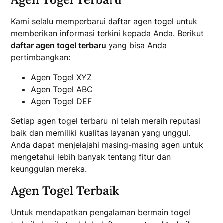
Kami selalu memperbarui daftar agen togel untuk
memberikan informasi terkini kepada Anda. Berikut
daftar agen togel terbaru
yang bisa Anda
pertimbangkan:
Agen Togel XYZ
Agen Togel ABC
Agen Togel DEF
Setiap agen togel terbaru ini telah meraih reputasi
baik dan memiliki kualitas layanan yang unggul.
Anda dapat menjelajahi masing-masing agen untuk
mengetahui lebih banyak tentang fitur dan
keunggulan mereka.
Agen Togel Terbaik
Untuk mendapatkan pengalaman bermain togel