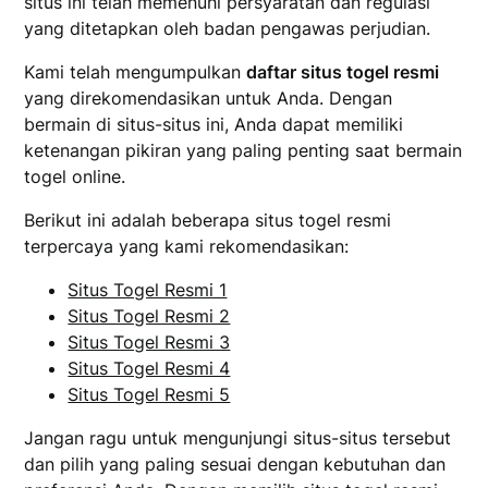
situs ini telah memenuhi persyaratan dan regulasi
yang ditetapkan oleh badan pengawas perjudian.
Kami telah mengumpulkan
daftar situs togel resmi
yang direkomendasikan untuk Anda. Dengan
bermain di situs-situs ini, Anda dapat memiliki
ketenangan pikiran yang paling penting saat bermain
togel online.
Berikut ini adalah beberapa situs togel resmi
terpercaya yang kami rekomendasikan:
Situs Togel Resmi 1
Situs Togel Resmi 2
Situs Togel Resmi 3
Situs Togel Resmi 4
Situs Togel Resmi 5
Jangan ragu untuk mengunjungi situs-situs tersebut
dan pilih yang paling sesuai dengan kebutuhan dan