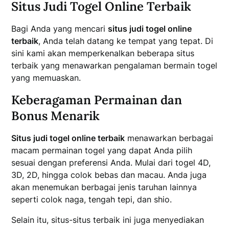
Situs Judi Togel Online Terbaik
Bagi Anda yang mencari
situs judi togel online
terbaik
, Anda telah datang ke tempat yang tepat. Di
sini kami akan memperkenalkan beberapa situs
terbaik yang menawarkan pengalaman bermain togel
yang memuaskan.
Keberagaman Permainan dan
Bonus Menarik
Situs judi togel online terbaik
menawarkan berbagai
macam permainan togel yang dapat Anda pilih
sesuai dengan preferensi Anda. Mulai dari togel 4D,
3D, 2D, hingga colok bebas dan macau. Anda juga
akan menemukan berbagai jenis taruhan lainnya
seperti colok naga, tengah tepi, dan shio.
Selain itu, situs-situs terbaik ini juga menyediakan