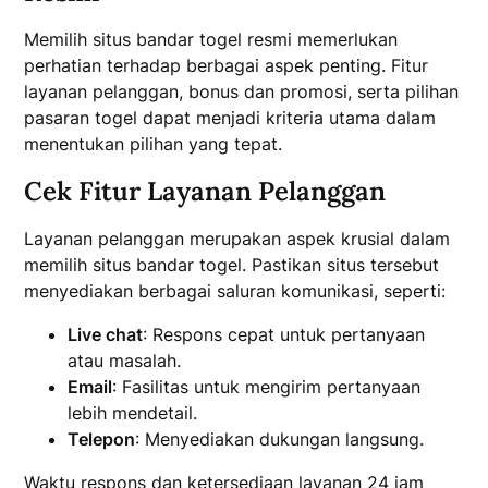
Memilih situs bandar togel resmi memerlukan
perhatian terhadap berbagai aspek penting. Fitur
layanan pelanggan, bonus dan promosi, serta pilihan
pasaran togel dapat menjadi kriteria utama dalam
menentukan pilihan yang tepat.
Cek Fitur Layanan Pelanggan
Layanan pelanggan merupakan aspek krusial dalam
memilih situs bandar togel. Pastikan situs tersebut
menyediakan berbagai saluran komunikasi, seperti:
Live chat
: Respons cepat untuk pertanyaan
atau masalah.
Email
: Fasilitas untuk mengirim pertanyaan
lebih mendetail.
Telepon
: Menyediakan dukungan langsung.
Waktu respons dan ketersediaan layanan 24 jam