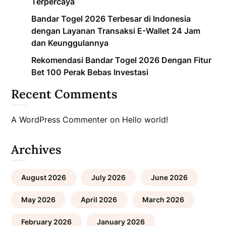
Terpercaya
Bandar Togel 2026 Terbesar di Indonesia
dengan Layanan Transaksi E-Wallet 24 Jam
dan Keunggulannya
Rekomendasi Bandar Togel 2026 Dengan Fitur
Bet 100 Perak Bebas Investasi
Recent Comments
A WordPress Commenter
on
Hello world!
Archives
August 2026
July 2026
June 2026
May 2026
April 2026
March 2026
February 2026
January 2026