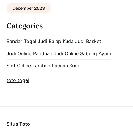
December 2023
Categories
Bandar Togel
Judi Balap Kuda
Judi Basket
Judi Online
Panduan Judi Online
Sabung Ayam
Slot Online
Taruhan Pacuan Kuda
toto togel
Situs Toto