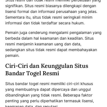
Situs resmi dan tidak resmi memiliki perbedaan yang
signifikan. Situs resmi biasanya dilengkapi dengan
lisensi formal dan informasi perusahaan yang jelas.
Sementara itu, situs tidak resmi seringkali minim
informasi dan tidak terdaftar secara hukum.
Pemain juga cenderung mengalami pengalaman yang
berbeda dalam hal keamanan dan keadilan. Situs
resmi menjamin keamanan uang dan data,
sedangkan situs tidak resmi dapat membahayakan
pemain.
Ciri-Ciri dan Keunggulan Situs
Bandar Togel Resmi
Situs bandar togel resmi memiliki ciri-ciri khusus
yang membuatnya dapat dipercaya dan unggul
dibandingkan yang tidak resmi. Beberapa faktor
penting yang perlu diperhatikan termasuk lisensi,
keamanan data, dan reputasi.