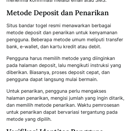
menerima konfirmasi melalui email atau SMS.
Metode Deposit dan Penarikan
Situs bandar togel resmi menawarkan berbagai
metode deposit dan penarikan untuk kenyamanan
pengguna. Beberapa metode umum meliputi transfer
bank, e-wallet, dan kartu kredit atau debit.
Pengguna harus memilih metode yang diinginkan
pada halaman deposit, lalu mengikuti instruksi yang
diberikan. Biasanya, proses deposit cepat, dan
pengguna dapat langsung mulai bermain.
Untuk penarikan, pengguna perlu mengakses
halaman penarikan, mengisi jumlah yang ingin ditarik,
dan memilih metode penarikan. Waktu pemrosesan
untuk penarikan dapat bervariasi tergantung pada
metode yang dipilih.