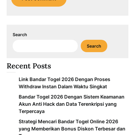
Search
Search
Recent Posts
Link Bandar Togel 2026 Dengan Proses
Withdraw Instan Dalam Waktu Singkat
Bandar Togel 2026 Dengan Sistem Keamanan
Akun Anti Hack dan Data Terenkripsi yang
Terpercaya
Strategi Mencari Bandar Togel Online 2026
yang Memberikan Bonus Diskon Terbesar dan