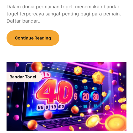
Dalam dunia permainan togel, menemukan bandar
togel terpercaya sangat penting bagi para pemain.
Daftar bandar…
Continue Reading
Bandar Togel