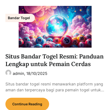
Bandar Togel
Situs Bandar Togel Resmi: Panduan
Lengkap untuk Pemain Cerdas
admin,
18/10/2025
Situs bandar togel resmi menawarkan platform yang
aman dan terpercaya bagi para pemain togel untuk…
Continue Reading