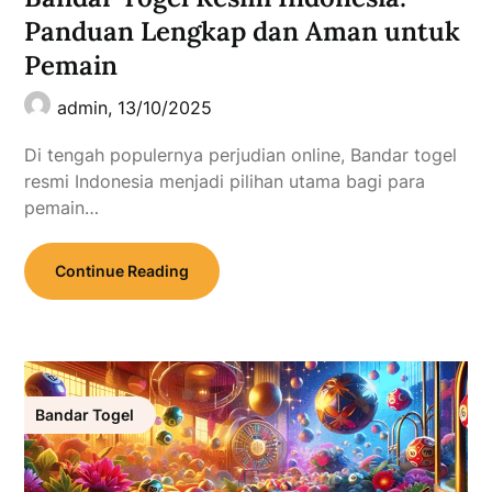
Panduan Lengkap dan Aman untuk
Pemain
admin,
13/10/2025
Di tengah populernya perjudian online, Bandar togel
resmi Indonesia menjadi pilihan utama bagi para
pemain…
Continue Reading
Bandar Togel