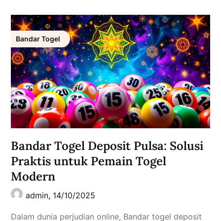
Bandar Togel
Bandar Togel Deposit Pulsa: Solusi
Praktis untuk Pemain Togel
Modern
admin,
14/10/2025
Dalam dunia perjudian online, Bandar togel deposit