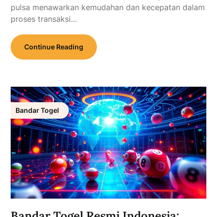
pulsa menawarkan kemudahan dan kecepatan dalam
proses transaksi…
Continue Reading
Bandar Togel
Bandar Togel Resmi Indonesia: