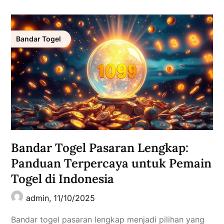
Bandar Togel
Bandar Togel Pasaran Lengkap:
Panduan Terpercaya untuk Pemain
Togel di Indonesia
admin,
11/10/2025
Bandar togel pasaran lengkap menjadi pilihan yang