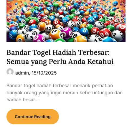
Bandar Togel Hadiah Terbesar:
Semua yang Perlu Anda Ketahui
admin,
15/10/2025
Bandar togel hadiah terbesar menarik perhatian
banyak orang yang ingin meraih keberuntungan dan
hadiah besar….
Continue Reading