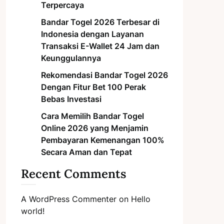
Terpercaya
Bandar Togel 2026 Terbesar di
Indonesia dengan Layanan
Transaksi E-Wallet 24 Jam dan
Keunggulannya
Rekomendasi Bandar Togel 2026
Dengan Fitur Bet 100 Perak
Bebas Investasi
Cara Memilih Bandar Togel
Online 2026 yang Menjamin
Pembayaran Kemenangan 100%
Secara Aman dan Tepat
Recent Comments
A WordPress Commenter
on
Hello
world!