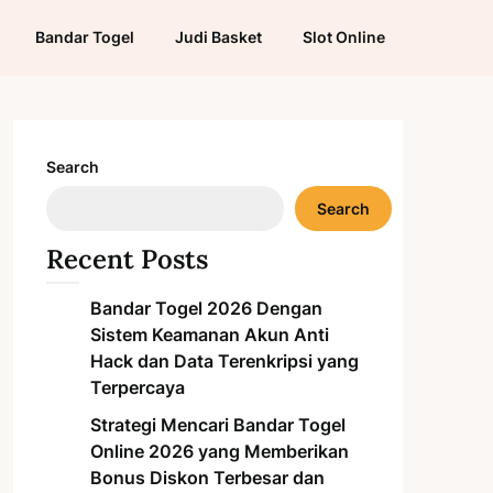
Bandar Togel
Judi Basket
Slot Online
Search
Search
Recent Posts
Bandar Togel 2026 Dengan
Sistem Keamanan Akun Anti
Hack dan Data Terenkripsi yang
Terpercaya
Strategi Mencari Bandar Togel
Online 2026 yang Memberikan
Bonus Diskon Terbesar dan