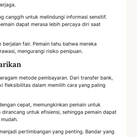
erjaga.
 canggih untuk melindungi informasi sensitif.
pemain dapat merasa lebih percaya diri saat
 berjalan fair. Pemain tahu bahwa mereka
rawasi, mengurangi risiko penipuan.
arikan
beragam metode pembayaran. Dari transfer bank,
ki fleksibilitas dalam memilih cara yang paling
 dengan cepat, memungkinkan pemain untuk
 dirancang untuk efisiensi, sehingga pemain dapat
 mudah.
menjadi pertimbangan yang penting. Bandar yang