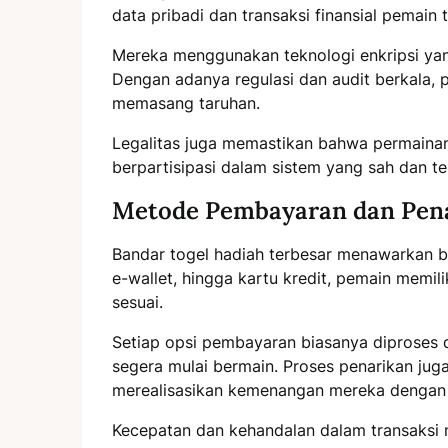
data pribadi dan transaksi finansial pemain t
Mereka menggunakan teknologi enkripsi yang
Dengan adanya regulasi dan audit berkala, 
memasang taruhan.
Legalitas juga memastikan bahwa permainan
berpartisipasi dalam sistem yang sah dan te
Metode Pembayaran dan Pen
Bandar togel hadiah terbesar menawarkan 
e-wallet, hingga kartu kredit, pemain memili
sesuai.
Setiap opsi pembayaran biasanya diproses
segera mulai bermain. Proses penarikan juga
merealisasikan kemenangan mereka dengan
Kecepatan dan kehandalan dalam transaksi 