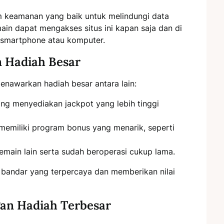
em keamanan yang baik untuk melindungi data
ain dapat mengakses situs ini kapan saja dan di
 smartphone atau komputer.
n Hadiah Besar
enawarkan hadiah besar antara lain:
ing menyediakan jackpot yang lebih tinggi
emiliki program bonus yang menarik, seperti
pemain lain serta sudah beroperasi cukup lama.
h bandar yang terpercaya dan memberikan nilai
an Hadiah Terbesar