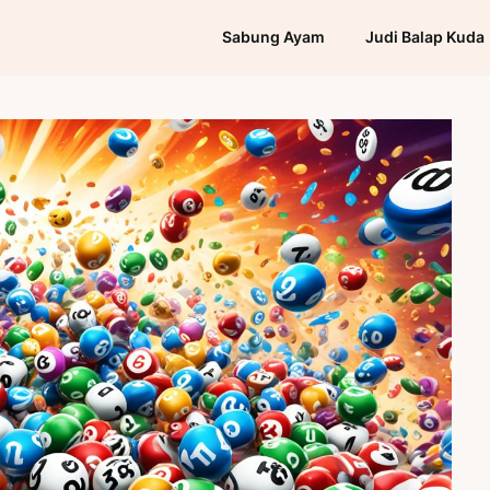
Sabung Ayam
Judi Balap Kuda