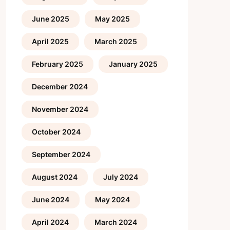
June 2025
May 2025
April 2025
March 2025
February 2025
January 2025
December 2024
November 2024
October 2024
September 2024
August 2024
July 2024
June 2024
May 2024
April 2024
March 2024