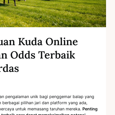
uan Kuda Online
n Odds Terbaik
rdas
an pengalaman unik bagi penggemar balap yang
 berbagai pilihan jari dan platform yang ada,
percaya untuk memasang taruhan mereka.
Penting