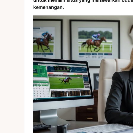
untuk memilih situs yang menawarkan odds
kemenangan.