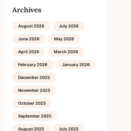
Archives
August 2026
July 2026
June 2026
May 2026
April 2026
March 2026
February 2026
January 2026
December 2025
November 2025
October 2025
September 2025
August 2025
July 2025