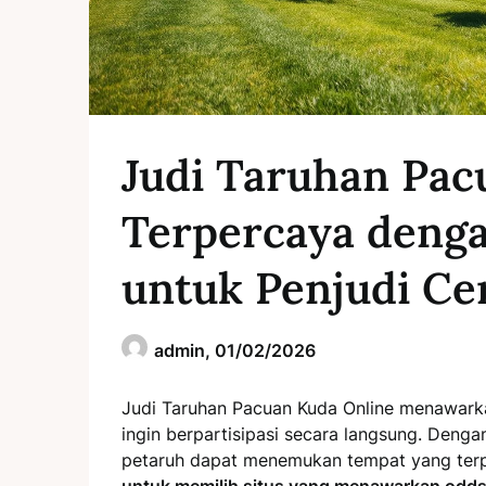
Judi Taruhan Pac
Terpercaya denga
untuk Penjudi Ce
admin,
01/02/2026
Judi Taruhan Pacuan Kuda Online menawark
ingin berpartisipasi secara langsung. Dengan
petaruh dapat menemukan tempat yang ter