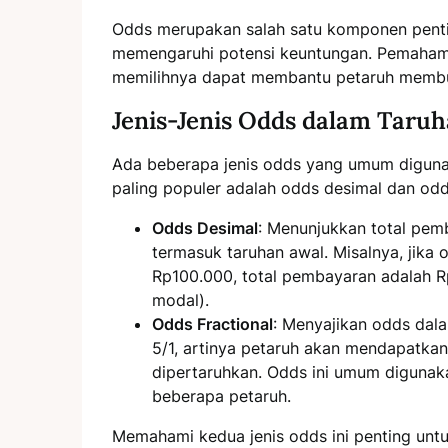
Odds merupakan salah satu komponen pent
memengaruhi potensi keuntungan. Pemahaman
memilihnya dapat membantu petaruh membua
Jenis-Jenis Odds dalam Taru
Ada beberapa jenis odds yang umum diguna
paling populer adalah odds desimal dan odds
Odds Desimal
: Menunjukkan total pem
termasuk taruhan awal. Misalnya, jika
Rp100.000, total pembayaran adalah 
modal).
Odds Fractional
: Menyajikan odds dal
5/1, artinya petaruh akan mendapatka
dipertaruhkan. Odds ini umum digunaka
beberapa petaruh.
Memahami kedua jenis odds ini penting untu