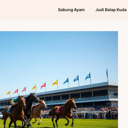
Sabung Ayam
Judi Balap Kuda