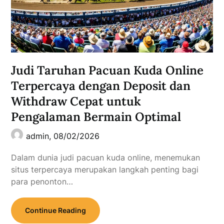
Judi Taruhan Pacuan Kuda Online
Terpercaya dengan Deposit dan
Withdraw Cepat untuk
Pengalaman Bermain Optimal
admin,
08/02/2026
Dalam dunia judi pacuan kuda online, menemukan
situs terpercaya merupakan langkah penting bagi
para penonton…
Continue Reading