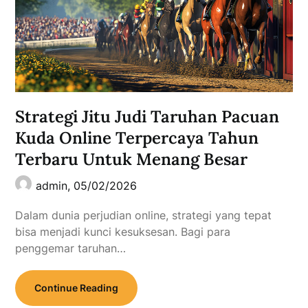
Strategi Jitu Judi Taruhan Pacuan
Kuda Online Terpercaya Tahun
Terbaru Untuk Menang Besar
admin,
05/02/2026
Dalam dunia perjudian online, strategi yang tepat
bisa menjadi kunci kesuksesan. Bagi para
penggemar taruhan…
Continue Reading