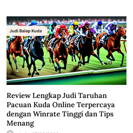
Judi Balap Kuda
Review Lengkap Judi Taruhan
Pacuan Kuda Online Terpercaya
dengan Winrate Tinggi dan Tips
Menang