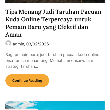
Tips Menang Judi Taruhan Pacuan
Kuda Online Terpercaya untuk
Pemain Baru yang Efektif dan
Aman
admin,
03/02/2026
Bagi pemain baru, judi taruhan pacuan kuda online
bisa terasa menantang. Memahami dasar-dasar
strategi taruhan…
Continue Reading