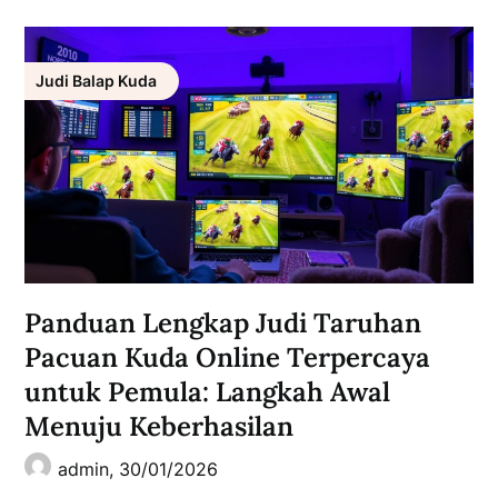
Judi Balap Kuda
Panduan Lengkap Judi Taruhan
Pacuan Kuda Online Terpercaya
untuk Pemula: Langkah Awal
Menuju Keberhasilan
admin,
30/01/2026