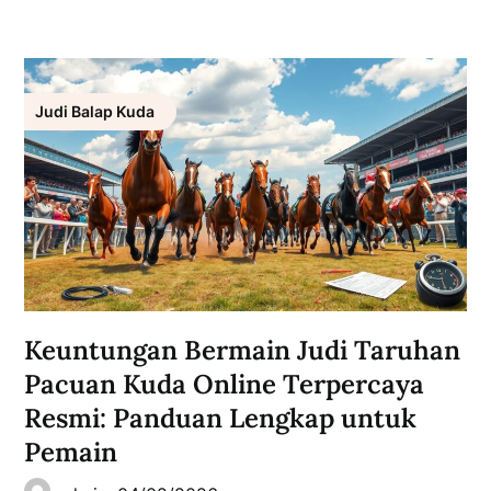
Judi Balap Kuda
Keuntungan Bermain Judi Taruhan
Pacuan Kuda Online Terpercaya
Resmi: Panduan Lengkap untuk
Pemain