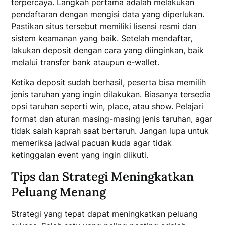
terpercaya. Langkah pertama adalah melakukan
pendaftaran dengan mengisi data yang diperlukan.
Pastikan situs tersebut memiliki lisensi resmi dan
sistem keamanan yang baik. Setelah mendaftar,
lakukan deposit dengan cara yang diinginkan, baik
melalui transfer bank ataupun e-wallet.
Ketika deposit sudah berhasil, peserta bisa memilih
jenis taruhan yang ingin dilakukan. Biasanya tersedia
opsi taruhan seperti win, place, atau show. Pelajari
format dan aturan masing-masing jenis taruhan, agar
tidak salah kaprah saat bertaruh. Jangan lupa untuk
memeriksa jadwal pacuan kuda agar tidak
ketinggalan event yang ingin diikuti.
Tips dan Strategi Meningkatkan
Peluang Menang
Strategi yang tepat dapat meningkatkan peluang