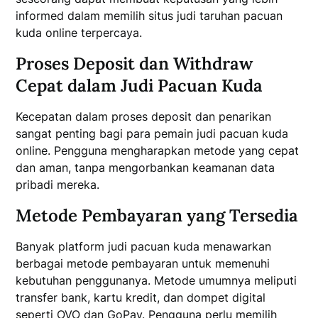
informed dalam memilih situs judi taruhan pacuan
kuda online terpercaya.
Proses Deposit dan Withdraw
Cepat dalam Judi Pacuan Kuda
Kecepatan dalam proses deposit dan penarikan
sangat penting bagi para pemain judi pacuan kuda
online. Pengguna mengharapkan metode yang cepat
dan aman, tanpa mengorbankan keamanan data
pribadi mereka.
Metode Pembayaran yang Tersedia
Banyak platform judi pacuan kuda menawarkan
berbagai metode pembayaran untuk memenuhi
kebutuhan penggunanya. Metode umumnya meliputi
transfer bank, kartu kredit, dan dompet digital
seperti OVO dan GoPay. Pengguna perlu memilih