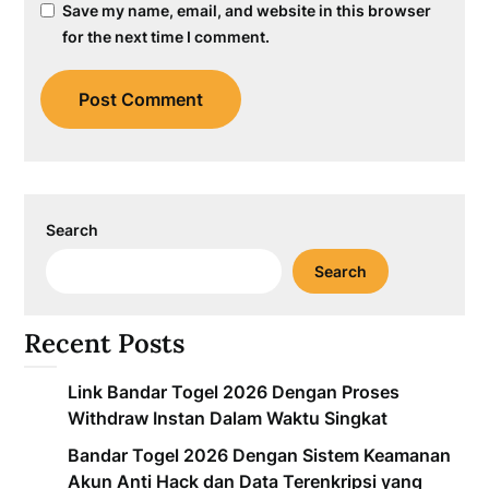
Save my name, email, and website in this browser
for the next time I comment.
Search
Search
Recent Posts
Link Bandar Togel 2026 Dengan Proses
Withdraw Instan Dalam Waktu Singkat
Bandar Togel 2026 Dengan Sistem Keamanan
Akun Anti Hack dan Data Terenkripsi yang