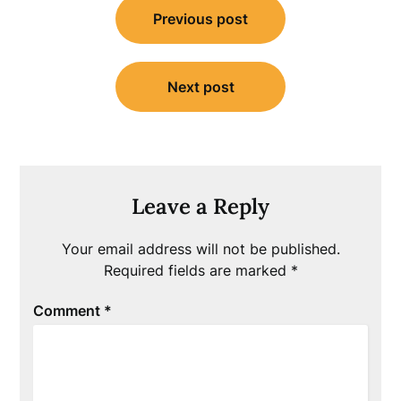
Previous post
navigation
Next post
Leave a Reply
Your email address will not be published.
Required fields are marked
*
Comment
*