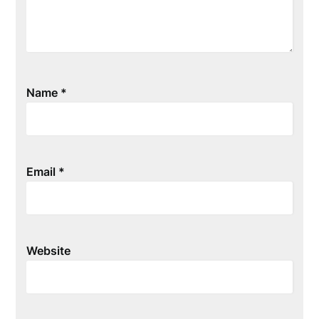
Name
*
Email
*
Website