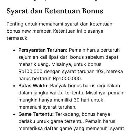
Syarat dan Ketentuan Bonus
Penting untuk memahami syarat dan ketentuan
bonus new member. Ketentuan ini biasanya
termasuk:
Persyaratan Taruhan:
Pemain harus bertaruh
sejumlah kali lipat dari bonus sebelum dapat
menarik uang. Misalnya, untuk bonus
Rp100.000 dengan syarat taruhan 10x, mereka
harus bertaruh Rp1.000.000.
Batas Waktu:
Banyak bonus harus digunakan
dalam jangka waktu tertentu. Misalnya, pemain
mungkin hanya memiliki 30 hari untuk
memenuhi syarat taruhan.
Game Tertentu:
Terkadang, bonus hanya
berlaku untuk game tertentu. Pemain harus
memeriksa daftar game yang memenuhi syarat