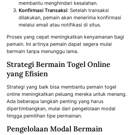
membantu menghindari kesalahan.
Konfirmasi Transaksi
: Setelah transaksi
dilakukan, pemain akan menerima konfirmasi
melalui email atau notifikasi di situs.
Proses yang cepat meningkatkan kenyamanan bagi
pemain. Ini artinya pemain dapat segera mulai
bermain tanpa menunggu lama.
Strategi Bermain Togel Online
yang Efisien
Strategi yang baik bisa membantu pemain togel
online meningkatkan peluang mereka untuk menang.
Ada beberapa langkah penting yang harus
dipertimbangkan, mulai dari pengelolaan modal
hingga pemilihan tipe permainan.
Pengelolaan Modal Bermain