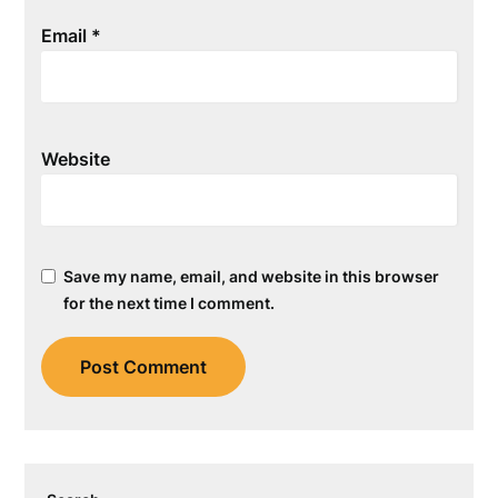
Email
*
Website
Save my name, email, and website in this browser
for the next time I comment.