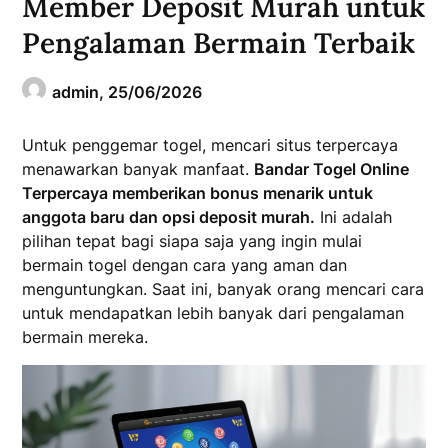
Member Deposit Murah untuk
Pengalaman Bermain Terbaik
admin,
25/06/2026
Untuk penggemar togel, mencari situs terpercaya
menawarkan banyak manfaat.
Bandar Togel Online
Terpercaya memberikan bonus menarik untuk
anggota baru dan opsi deposit murah.
Ini adalah
pilihan tepat bagi siapa saja yang ingin mulai
bermain togel dengan cara yang aman dan
menguntungkan. Saat ini, banyak orang mencari cara
untuk mendapatkan lebih banyak dari pengalaman
bermain mereka.