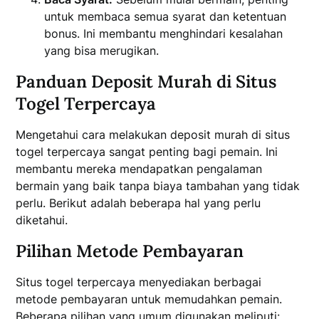
untuk membaca semua syarat dan ketentuan
bonus. Ini membantu menghindari kesalahan
yang bisa merugikan.
Panduan Deposit Murah di Situs
Togel Terpercaya
Mengetahui cara melakukan deposit murah di situs
togel terpercaya sangat penting bagi pemain. Ini
membantu mereka mendapatkan pengalaman
bermain yang baik tanpa biaya tambahan yang tidak
perlu. Berikut adalah beberapa hal yang perlu
diketahui.
Pilihan Metode Pembayaran
Situs togel terpercaya menyediakan berbagai
metode pembayaran untuk memudahkan pemain.
Beberapa pilihan yang umum digunakan meliputi: