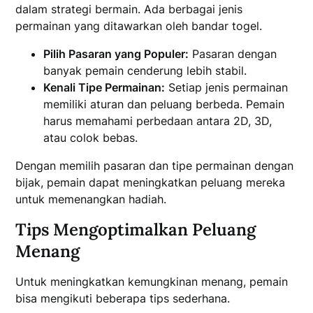
dalam strategi bermain. Ada berbagai jenis
permainan yang ditawarkan oleh bandar togel.
Pilih Pasaran yang Populer:
Pasaran dengan
banyak pemain cenderung lebih stabil.
Kenali Tipe Permainan:
Setiap jenis permainan
memiliki aturan dan peluang berbeda. Pemain
harus memahami perbedaan antara 2D, 3D,
atau colok bebas.
Dengan memilih pasaran dan tipe permainan dengan
bijak, pemain dapat meningkatkan peluang mereka
untuk memenangkan hadiah.
Tips Mengoptimalkan Peluang
Menang
Untuk meningkatkan kemungkinan menang, pemain
bisa mengikuti beberapa tips sederhana.