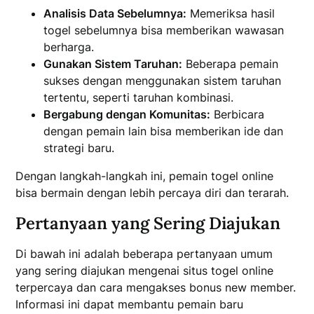
Analisis Data Sebelumnya:
Memeriksa hasil
togel sebelumnya bisa memberikan wawasan
berharga.
Gunakan Sistem Taruhan:
Beberapa pemain
sukses dengan menggunakan sistem taruhan
tertentu, seperti taruhan kombinasi.
Bergabung dengan Komunitas:
Berbicara
dengan pemain lain bisa memberikan ide dan
strategi baru.
Dengan langkah-langkah ini, pemain togel online
bisa bermain dengan lebih percaya diri dan terarah.
Pertanyaan yang Sering Diajukan
Di bawah ini adalah beberapa pertanyaan umum
yang sering diajukan mengenai situs togel online
terpercaya dan cara mengakses bonus new member.
Informasi ini dapat membantu pemain baru