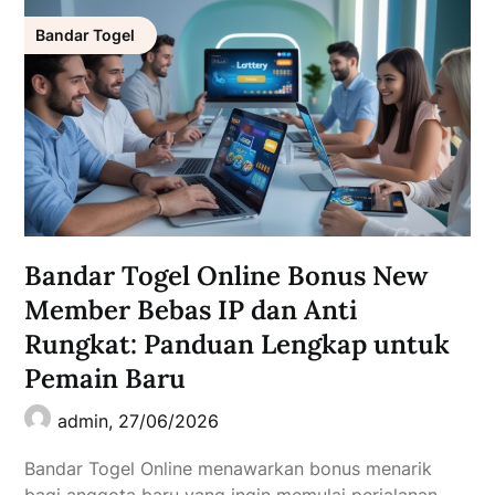
Bandar Togel
Bandar Togel Online Bonus New
Member Bebas IP dan Anti
Rungkat: Panduan Lengkap untuk
Pemain Baru
admin,
27/06/2026
Bandar Togel Online menawarkan bonus menarik
bagi anggota baru yang ingin memulai perjalanan