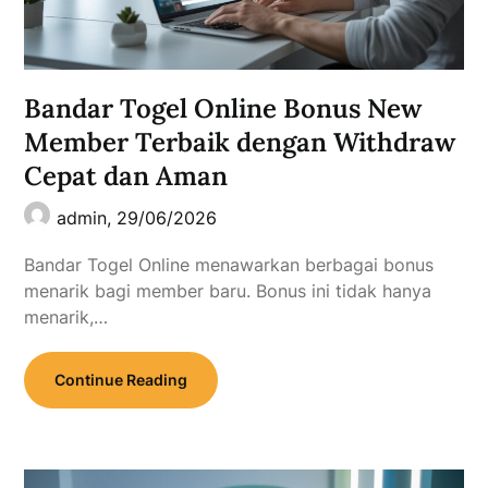
Bandar Togel Online Bonus New
Member Terbaik dengan Withdraw
Cepat dan Aman
admin,
29/06/2026
Bandar Togel Online menawarkan berbagai bonus
menarik bagi member baru. Bonus ini tidak hanya
menarik,…
Continue Reading