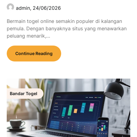
admin,
24/06/2026
Bermain togel online semakin populer di kalangan
pemula. Dengan banyaknya situs yang menawarkan
peluang menarik,…
Continue Reading
Bandar Togel