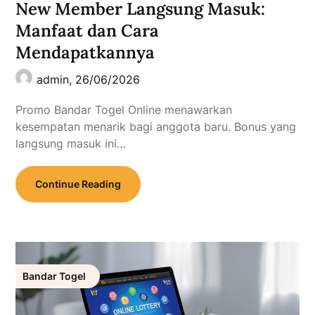
New Member Langsung Masuk:
Manfaat dan Cara
Mendapatkannya
admin,
26/06/2026
Promo Bandar Togel Online menawarkan
kesempatan menarik bagi anggota baru. Bonus yang
langsung masuk ini…
Continue Reading
Bandar Togel