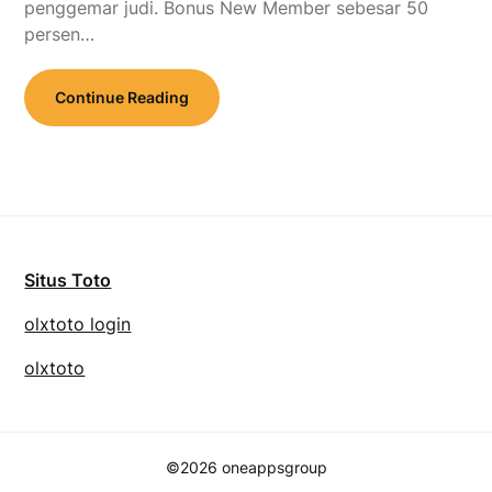
penggemar judi. Bonus New Member sebesar 50
persen…
Continue Reading
Situs Toto
olxtoto login
olxtoto
©2026 oneappsgroup