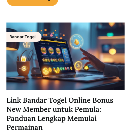
Bandar Togel
Link Bandar Togel Online Bonus
New Member untuk Pemula:
Panduan Lengkap Memulai
Permainan