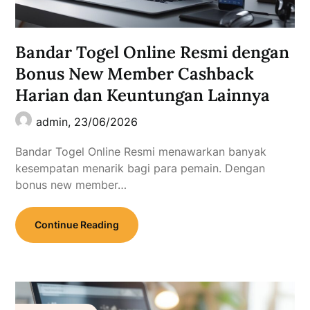
Bandar Togel Online Resmi dengan
Bonus New Member Cashback
Harian dan Keuntungan Lainnya
admin,
23/06/2026
Bandar Togel Online Resmi menawarkan banyak
kesempatan menarik bagi para pemain. Dengan
bonus new member…
Continue Reading