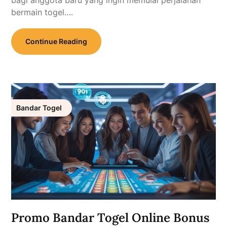
bermain togel….
Continue Reading
Bandar Togel
Promo Bandar Togel Online Bonus