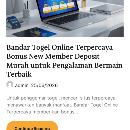
Bandar Togel Online Terpercaya
Bonus New Member Deposit
Murah untuk Pengalaman Bermain
Terbaik
admin,
25/06/2026
Untuk penggemar togel, mencari situs terpercaya
menawarkan banyak manfaat. Bandar Togel Online
Terpercaya memberikan bonus…
Continue Reading