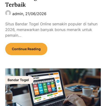
Terbaik
admin,
21/06/2026
Situs Bandar Togel Online semakin populer di tahun
2026, menawarkan banyak bonus menarik untuk
pemain…
Continue Reading
Bandar Togel