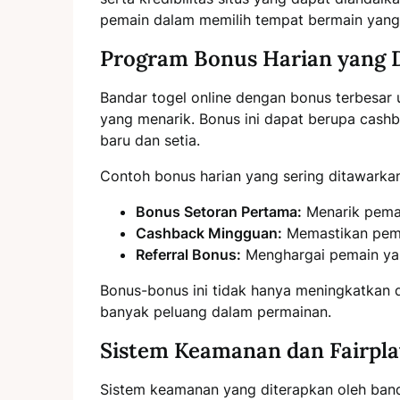
pemain dalam memilih tempat bermain yang 
Program Bonus Harian yang 
Bandar togel online dengan bonus terbesa
yang menarik. Bonus ini dapat berupa cashb
baru dan setia.
Contoh bonus harian yang sering ditawarkan
Bonus Setoran Pertama:
Menarik pema
Cashback Mingguan:
Memastikan pema
Referral Bonus:
Menghargai pemain ya
Bonus-bonus ini tidak hanya meningkatkan d
banyak peluang dalam permainan.
Sistem Keamanan dan Fairpla
Sistem keamanan yang diterapkan oleh banda