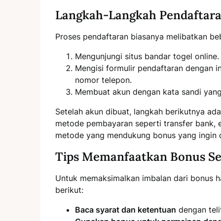
Langkah-Langkah Pendaftara
Proses pendaftaran biasanya melibatkan be
Mengunjungi situs bandar togel online.
Mengisi formulir pendaftaran dengan in
nomor telepon.
Membuat akun dengan kata sandi yan
Setelah akun dibuat, langkah berikutnya ad
metode pembayaran seperti transfer bank, e-
metode yang mendukung bonus yang ingin 
Tips Memanfaatkan Bonus Se
Untuk memaksimalkan imbalan dari bonus ha
berikut:
Baca syarat dan ketentuan
dengan teli