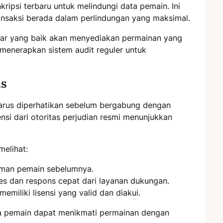
ipsi terbaru untuk melindungi data pemain. Ini
ansaksi berada dalam perlindungan yang maksimal.
ndar yang baik akan menyediakan permainan yang
 menerapkan sistem audit reguler untuk
us
harus diperhatikan sebelum bergabung dengan
ensi dari otoritas perjudian resmi menunjukkan
melihat:
man pemain sebelumnya.
 dan respons cepat dari layanan dukungan.
emiliki lisensi yang valid dan diakui.
wa pemain dapat menikmati permainan dengan