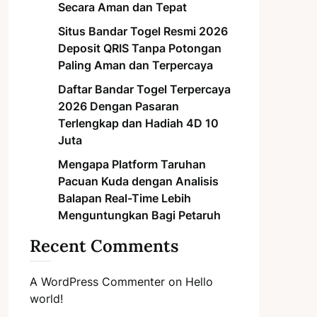
Secara Aman dan Tepat
Situs Bandar Togel Resmi 2026
Deposit QRIS Tanpa Potongan
Paling Aman dan Terpercaya
Daftar Bandar Togel Terpercaya
2026 Dengan Pasaran
Terlengkap dan Hadiah 4D 10
Juta
Mengapa Platform Taruhan
Pacuan Kuda dengan Analisis
Balapan Real-Time Lebih
Menguntungkan Bagi Petaruh
Recent Comments
A WordPress Commenter
on
Hello
world!