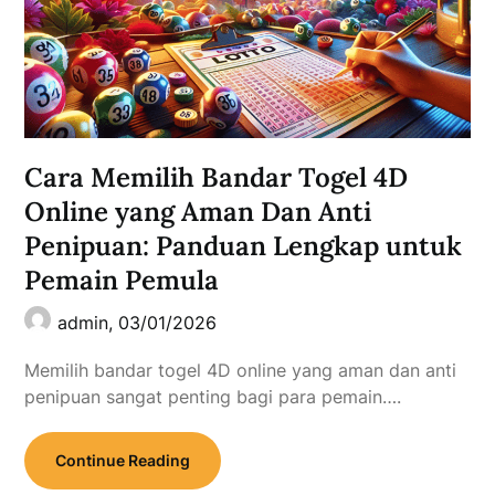
Cara Memilih Bandar Togel 4D
Online yang Aman Dan Anti
Penipuan: Panduan Lengkap untuk
Pemain Pemula
admin,
03/01/2026
Memilih bandar togel 4D online yang aman dan anti
penipuan sangat penting bagi para pemain….
Continue Reading