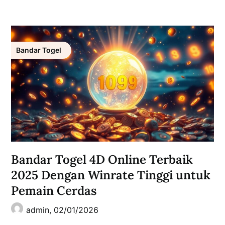
Bandar Togel
Bandar Togel 4D Online Terbaik
2025 Dengan Winrate Tinggi untuk
Pemain Cerdas
admin,
02/01/2026