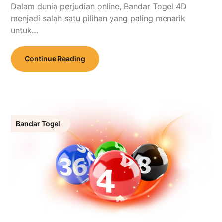
Dalam dunia perjudian online, Bandar Togel 4D
menjadi salah satu pilihan yang paling menarik
untuk…
Continue Reading
Bandar Togel