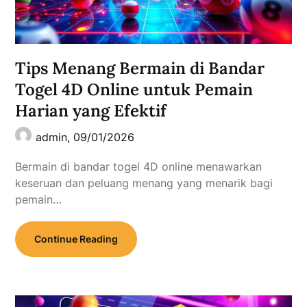
Tips Menang Bermain di Bandar
Togel 4D Online untuk Pemain
Harian yang Efektif
admin,
09/01/2026
Bermain di bandar togel 4D online menawarkan
keseruan dan peluang menang yang menarik bagi
pemain…
Continue Reading