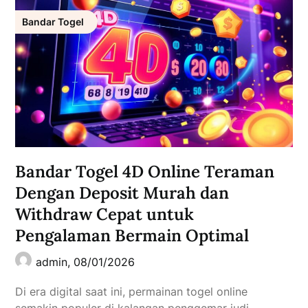
Bandar Togel
Bandar Togel 4D Online Teraman
Dengan Deposit Murah dan
Withdraw Cepat untuk
Pengalaman Bermain Optimal
admin,
08/01/2026
Di era digital saat ini, permainan togel online
semakin populer di kalangan penggemar judi.