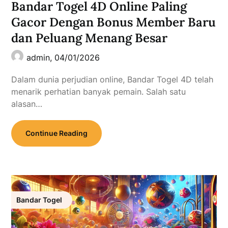
Bandar Togel 4D Online Paling
Gacor Dengan Bonus Member Baru
dan Peluang Menang Besar
admin,
04/01/2026
Dalam dunia perjudian online, Bandar Togel 4D telah
menarik perhatian banyak pemain. Salah satu
alasan…
Continue Reading
Bandar Togel