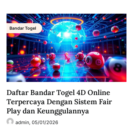
Bandar Togel
Daftar Bandar Togel 4D Online
Terpercaya Dengan Sistem Fair
Play dan Keunggulannya
admin,
05/01/2026