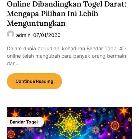
Online Dibandingkan Togel Darat:
Mengapa Pilihan Ini Lebih
Menguntungkan
admin,
07/01/2026
Dalam dunia perjudian, kehadiran Bandar Togel 4D
online telah mengubah cara banyak orang bermain
dan…
Continue Reading
Bandar Togel