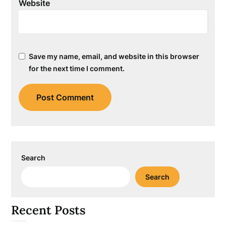
Website
Save my name, email, and website in this browser
for the next time I comment.
Search
Search
Recent Posts