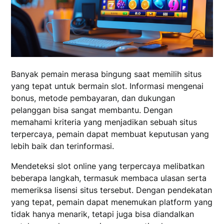
Banyak pemain merasa bingung saat memilih situs
yang tepat untuk bermain slot. Informasi mengenai
bonus, metode pembayaran, dan dukungan
pelanggan bisa sangat membantu. Dengan
memahami kriteria yang menjadikan sebuah situs
terpercaya, pemain dapat membuat keputusan yang
lebih baik dan terinformasi.
Mendeteksi slot online yang terpercaya melibatkan
beberapa langkah, termasuk membaca ulasan serta
memeriksa lisensi situs tersebut. Dengan pendekatan
yang tepat, pemain dapat menemukan platform yang
tidak hanya menarik, tetapi juga bisa diandalkan