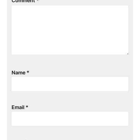
Comment
*
Name
*
Email
*