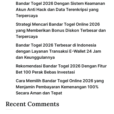
Bandar Togel 2026 Dengan Sistem Keamanan
Akun Anti Hack dan Data Terenkripsi yang
Terpercaya
Strategi Mencari Bandar Togel Online 2026
yang Memberikan Bonus Diskon Terbesar dan
Terpercaya
Bandar Togel 2026 Terbesar di Indonesia
dengan Layanan Transaksi E-Wallet 24 Jam
dan Keunggulannya
Rekomendasi Bandar Togel 2026 Dengan Fitur
Bet 100 Perak Bebas Investasi
Cara Memilih Bandar Togel Online 2026 yang
Menjamin Pembayaran Kemenangan 100%
Secara Aman dan Tepat
Recent Comments