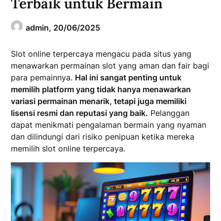
Terbaik untuk Bermain
admin,
20/06/2025
Slot online terpercaya mengacu pada situs yang
menawarkan permainan slot yang aman dan fair bagi
para pemainnya.
Hal ini sangat penting untuk
memilih platform yang tidak hanya menawarkan
variasi permainan menarik, tetapi juga memiliki
lisensi resmi dan reputasi yang baik.
Pelanggan
dapat menikmati pengalaman bermain yang nyaman
dan dilindungi dari risiko penipuan ketika mereka
memilih slot online terpercaya.