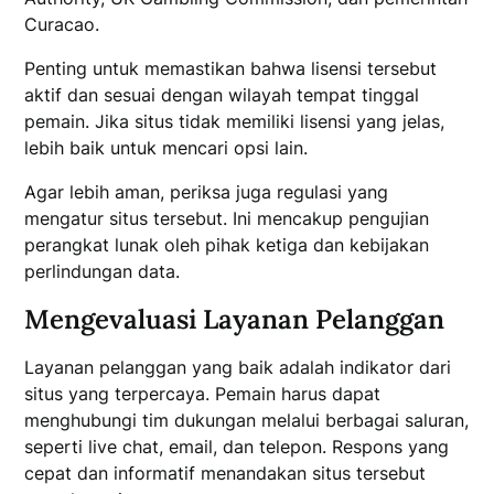
Curacao.
Penting untuk memastikan bahwa lisensi tersebut
aktif dan sesuai dengan wilayah tempat tinggal
pemain. Jika situs tidak memiliki lisensi yang jelas,
lebih baik untuk mencari opsi lain.
Agar lebih aman, periksa juga regulasi yang
mengatur situs tersebut. Ini mencakup pengujian
perangkat lunak oleh pihak ketiga dan kebijakan
perlindungan data.
Mengevaluasi Layanan Pelanggan
Layanan pelanggan yang baik adalah indikator dari
situs yang terpercaya. Pemain harus dapat
menghubungi tim dukungan melalui berbagai saluran,
seperti live chat, email, dan telepon. Respons yang
cepat dan informatif menandakan situs tersebut