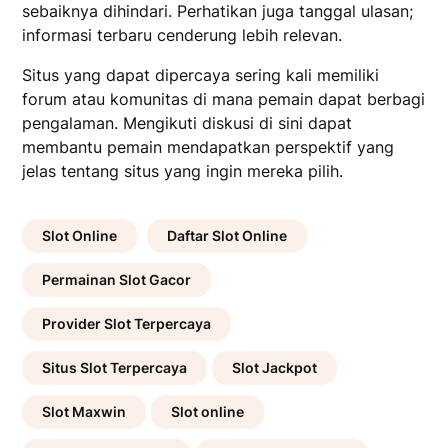
sebaiknya dihindari. Perhatikan juga tanggal ulasan;
informasi terbaru cenderung lebih relevan.
Situs yang dapat dipercaya sering kali memiliki
forum atau komunitas di mana pemain dapat berbagi
pengalaman. Mengikuti diskusi di sini dapat
membantu pemain mendapatkan perspektif yang
jelas tentang situs yang ingin mereka pilih.
Slot Online
Daftar Slot Online
Permainan Slot Gacor
Provider Slot Terpercaya
Situs Slot Terpercaya
Slot Jackpot
Slot Maxwin
Slot online