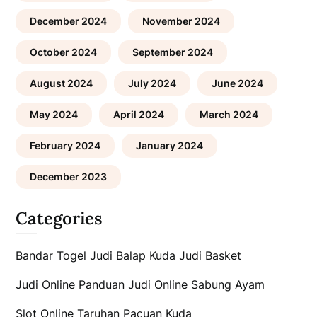
December 2024
November 2024
October 2024
September 2024
August 2024
July 2024
June 2024
May 2024
April 2024
March 2024
February 2024
January 2024
December 2023
Categories
Bandar Togel
Judi Balap Kuda
Judi Basket
Judi Online
Panduan Judi Online
Sabung Ayam
Slot Online
Taruhan Pacuan Kuda