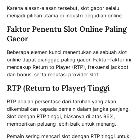
Karena alasan-alasan tersebut, slot gacor selalu
menjadi pilihan utama di industri perjudian online.
Faktor Penentu Slot Online Paling
Gacor
Beberapa elemen kunci menentukan se sebuah slot
online dapat dianggap paling gacor. Faktor-faktor ini
mencakup Return to Player (RTP), frekuensi jackpot
dan bonus, serta reputasi provider slot.
RTP (Return to Player) Tinggi
RTP adalah persentase dari taruhan yang akan
dikembalikan kepada pemain dalam jangka panjang.
Slot dengan RTP tinggi, biasanya di atas 96%,
memberikan peluang lebih baik untuk menang.
Pemain sering mencari slot dengan RTP tinggi untuk