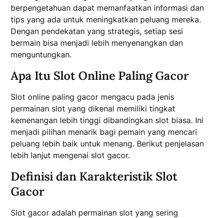
berpengetahuan dapat memanfaatkan informasi dan
tips yang ada untuk meningkatkan peluang mereka.
Dengan pendekatan yang strategis, setiap sesi
bermain bisa menjadi lebih menyenangkan dan
menguntungkan.
Apa Itu Slot Online Paling Gacor
Slot online paling gacor mengacu pada jenis
permainan slot yang dikenal memiliki tingkat
kemenangan lebih tinggi dibandingkan slot biasa. Ini
menjadi pilihan menarik bagi pemain yang mencari
peluang lebih baik untuk menang. Berikut penjelasan
lebih lanjut mengenai slot gacor.
Definisi dan Karakteristik Slot
Gacor
Slot gacor adalah permainan slot yang sering