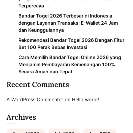
Terpercaya
Bandar Togel 2026 Terbesar di Indonesia
dengan Layanan Transaksi E-Wallet 24 Jam
dan Keunggulannya
Rekomendasi Bandar Togel 2026 Dengan Fitur
Bet 100 Perak Bebas Investasi
Cara Memilih Bandar Togel Online 2026 yang
Menjamin Pembayaran Kemenangan 100%
Secara Aman dan Tepat
Recent Comments
A WordPress Commenter
on
Hello world!
Archives