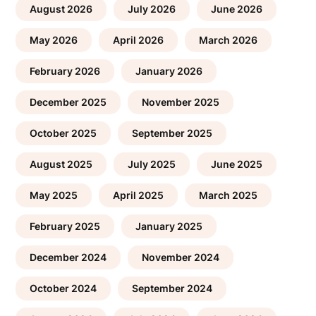
August 2026
July 2026
June 2026
May 2026
April 2026
March 2026
February 2026
January 2026
December 2025
November 2025
October 2025
September 2025
August 2025
July 2025
June 2025
May 2025
April 2025
March 2025
February 2025
January 2025
December 2024
November 2024
October 2024
September 2024