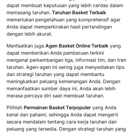
dapat membuat keputusan yang lebih cerdas dalam
memasang taruhan.
Taruhan Basket Terbaik
memerlukan pengetahuan yang komprehensif agar
Anda dapat memperkirakan hasil pertandingan
dengan lebih akurat.
Manfaatkan juga
Agen Basket Online Terbaik
yang
dapat memberikan Anda pembaruan terkini
mengenai perkembangan liga, informasi tim, dan tren
taruhan. Agen-agen ini sering juga menyediakan tips
dan strategi taruhan yang dapat membantu
meningkatkan peluang kemenangan Anda. Dengan
memanfaatkan sumber daya ini, Anda akan lebih
merasa percaya diri saat membuat taruhan.
Pilihlah
Permainan Basket Terpopuler
yang Anda
kenal dan pahami, sehingga Anda dapat mengerti
secara mendalam tentang cara kerja taruhan dan
peluang yang tersedia. Dengan strategi taruhan yang