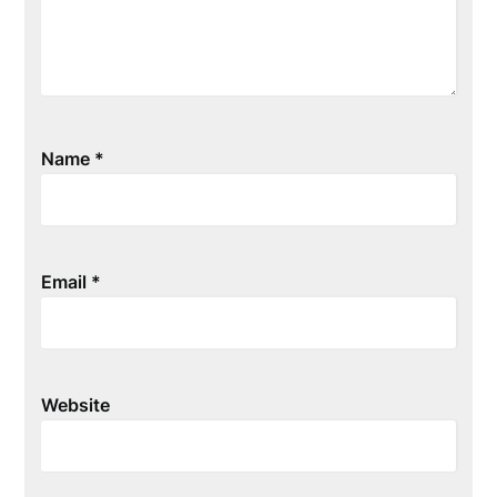
Name
*
Email
*
Website