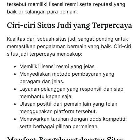
tersebut memiliki lisensi resmi serta reputasi yang
baik di kalangan para pemain.
Ciri-ciri Situs Judi yang Terpercaya
Kualitas dari sebuah situs judi sangat penting untuk
memastikan pengalaman bermain yang baik. Ciri-ciri
situs judi terpercaya mencakup:
Memiliki lisensi resmi yang jelas.
Menyediakan metode pembayaran yang
beragam dan jelas.
Layanan pelanggan yang responsif dan siap
membantu kapan saja.
Ulasan positif dari pemain lain yang telah
menggunakan platform tersebut.
Menawarkan taruhan dengan odds kompetitif
serta berbagai pilihan permainan.
Manfaat Bergabung dengan Situs