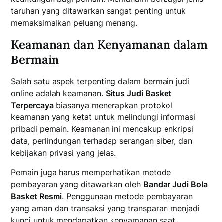
taruhan yang ditawarkan sangat penting untuk
memaksimalkan peluang menang.
Keamanan dan Kenyamanan dalam
Bermain
Salah satu aspek terpenting dalam bermain judi
online adalah keamanan.
Situs Judi Basket
Terpercaya
biasanya menerapkan protokol
keamanan yang ketat untuk melindungi informasi
pribadi pemain. Keamanan ini mencakup enkripsi
data, perlindungan terhadap serangan siber, dan
kebijakan privasi yang jelas.
Pemain juga harus memperhatikan metode
pembayaran yang ditawarkan oleh
Bandar Judi Bola
Basket Resmi
. Penggunaan metode pembayaran
yang aman dan transaksi yang transparan menjadi
kunci untuk mendapatkan kenyamanan saat