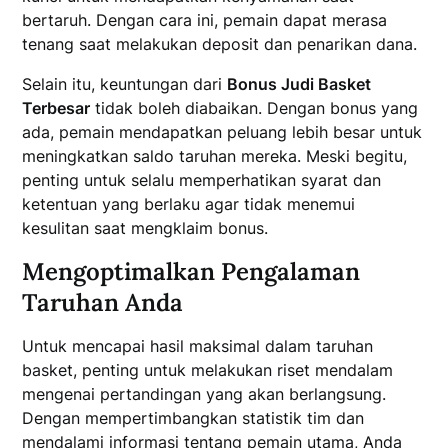
bertaruh. Dengan cara ini, pemain dapat merasa
tenang saat melakukan deposit dan penarikan dana.
Selain itu, keuntungan dari
Bonus Judi Basket
Terbesar
tidak boleh diabaikan. Dengan bonus yang
ada, pemain mendapatkan peluang lebih besar untuk
meningkatkan saldo taruhan mereka. Meski begitu,
penting untuk selalu memperhatikan syarat dan
ketentuan yang berlaku agar tidak menemui
kesulitan saat mengklaim bonus.
Mengoptimalkan Pengalaman
Taruhan Anda
Untuk mencapai hasil maksimal dalam taruhan
basket, penting untuk melakukan riset mendalam
mengenai pertandingan yang akan berlangsung.
Dengan mempertimbangkan statistik tim dan
mendalami informasi tentang pemain utama, Anda