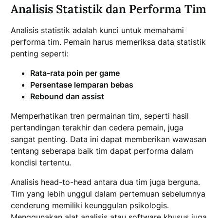
Analisis Statistik dan Performa Tim
Analisis statistik adalah kunci untuk memahami
performa tim. Pemain harus memeriksa data statistik
penting seperti:
Rata-rata poin per game
Persentase lemparan bebas
Rebound dan assist
Memperhatikan tren permainan tim, seperti hasil
pertandingan terakhir dan cedera pemain, juga
sangat penting. Data ini dapat memberikan wawasan
tentang seberapa baik tim dapat performa dalam
kondisi tertentu.
Analisis head-to-head antara dua tim juga berguna.
Tim yang lebih unggul dalam pertemuan sebelumnya
cenderung memiliki keunggulan psikologis.
Menggunakan alat analisis atau software khusus juga