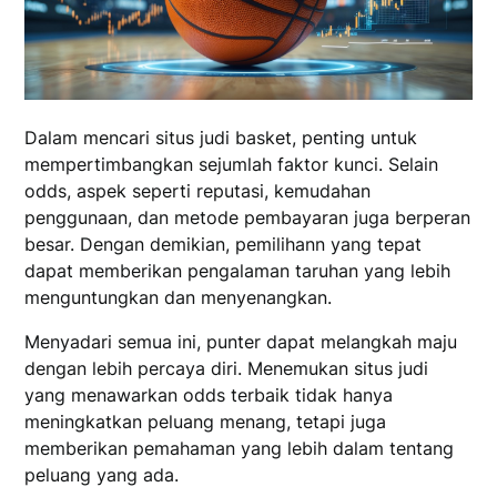
Dalam mencari situs judi basket, penting untuk
mempertimbangkan sejumlah faktor kunci. Selain
odds, aspek seperti reputasi, kemudahan
penggunaan, dan metode pembayaran juga berperan
besar. Dengan demikian, pemilihann yang tepat
dapat memberikan pengalaman taruhan yang lebih
menguntungkan dan menyenangkan.
Menyadari semua ini, punter dapat melangkah maju
dengan lebih percaya diri. Menemukan situs judi
yang menawarkan odds terbaik tidak hanya
meningkatkan peluang menang, tetapi juga
memberikan pemahaman yang lebih dalam tentang
peluang yang ada.