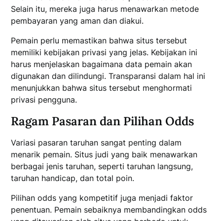
Selain itu, mereka juga harus menawarkan metode
pembayaran yang aman dan diakui.
Pemain perlu memastikan bahwa situs tersebut
memiliki kebijakan privasi yang jelas. Kebijakan ini
harus menjelaskan bagaimana data pemain akan
digunakan dan dilindungi. Transparansi dalam hal ini
menunjukkan bahwa situs tersebut menghormati
privasi pengguna.
Ragam Pasaran dan Pilihan Odds
Variasi pasaran taruhan sangat penting dalam
menarik pemain. Situs judi yang baik menawarkan
berbagai jenis taruhan, seperti taruhan langsung,
taruhan handicap, dan total poin.
Pilihan odds yang kompetitif juga menjadi faktor
penentuan. Pemain sebaiknya membandingkan odds