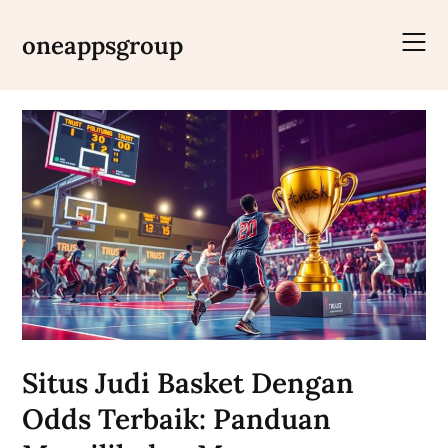
Skip
to
oneappsgroup
content
Situs Judi Basket Dengan
Odds Terbaik: Panduan