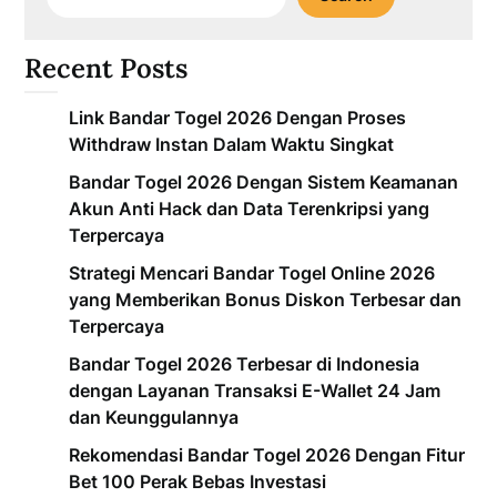
Recent Posts
Link Bandar Togel 2026 Dengan Proses
Withdraw Instan Dalam Waktu Singkat
Bandar Togel 2026 Dengan Sistem Keamanan
Akun Anti Hack dan Data Terenkripsi yang
Terpercaya
Strategi Mencari Bandar Togel Online 2026
yang Memberikan Bonus Diskon Terbesar dan
Terpercaya
Bandar Togel 2026 Terbesar di Indonesia
dengan Layanan Transaksi E-Wallet 24 Jam
dan Keunggulannya
Rekomendasi Bandar Togel 2026 Dengan Fitur
Bet 100 Perak Bebas Investasi