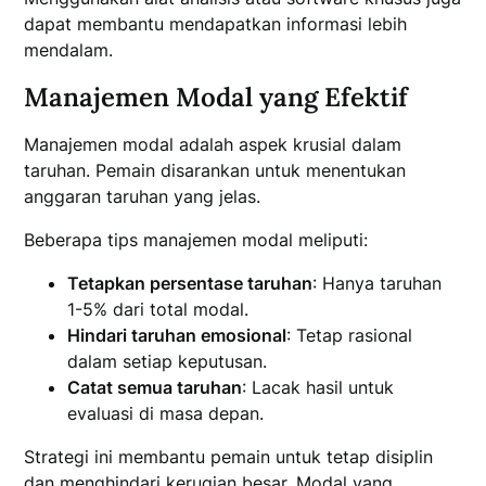
dapat membantu mendapatkan informasi lebih
mendalam.
Manajemen Modal yang Efektif
Manajemen modal adalah aspek krusial dalam
taruhan. Pemain disarankan untuk menentukan
anggaran taruhan yang jelas.
Beberapa tips manajemen modal meliputi:
Tetapkan persentase taruhan
: Hanya taruhan
1-5% dari total modal.
Hindari taruhan emosional
: Tetap rasional
dalam setiap keputusan.
Catat semua taruhan
: Lacak hasil untuk
evaluasi di masa depan.
Strategi ini membantu pemain untuk tetap disiplin
dan menghindari kerugian besar. Modal yang