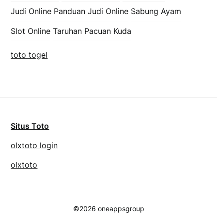
Judi Online
Panduan Judi Online
Sabung Ayam
Slot Online
Taruhan Pacuan Kuda
toto togel
Situs Toto
olxtoto login
olxtoto
©2026 oneappsgroup