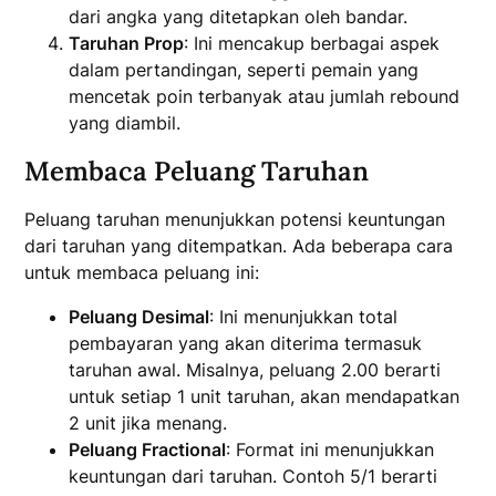
dari angka yang ditetapkan oleh bandar.
Taruhan Prop
: Ini mencakup berbagai aspek
dalam pertandingan, seperti pemain yang
mencetak poin terbanyak atau jumlah rebound
yang diambil.
Membaca Peluang Taruhan
Peluang taruhan menunjukkan potensi keuntungan
dari taruhan yang ditempatkan. Ada beberapa cara
untuk membaca peluang ini:
Peluang Desimal
: Ini menunjukkan total
pembayaran yang akan diterima termasuk
taruhan awal. Misalnya, peluang 2.00 berarti
untuk setiap 1 unit taruhan, akan mendapatkan
2 unit jika menang.
Peluang Fractional
: Format ini menunjukkan
keuntungan dari taruhan. Contoh 5/1 berarti