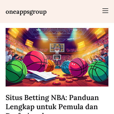
Skip
to
oneappsgroup
content
Situs Betting NBA: Panduan
Lengkap untuk Pemula dan