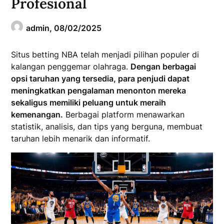
Profesional
admin,
08/02/2025
Situs betting NBA telah menjadi pilihan populer di
kalangan penggemar olahraga.
Dengan berbagai
opsi taruhan yang tersedia, para penjudi dapat
meningkatkan pengalaman menonton mereka
sekaligus memiliki peluang untuk meraih
kemenangan.
Berbagai platform menawarkan
statistik, analisis, dan tips yang berguna, membuat
taruhan lebih menarik dan informatif.