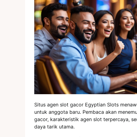
Situs agen slot gacor Egyptian Slots menaw
untuk anggota baru. Pembaca akan menemuka
gacor, karakteristik agen slot terpercaya, 
daya tarik utama.