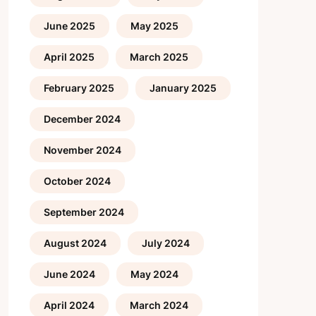
June 2025
May 2025
April 2025
March 2025
February 2025
January 2025
December 2024
November 2024
October 2024
September 2024
August 2024
July 2024
June 2024
May 2024
April 2024
March 2024