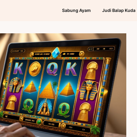
Sabung Ayam
Judi Balap Kuda