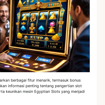
arkan berbagai fitur menarik, termasuk bonus
n informasi penting tentang pengertian slot
serta keunikan mesin Egyptian Slots yang menjadi