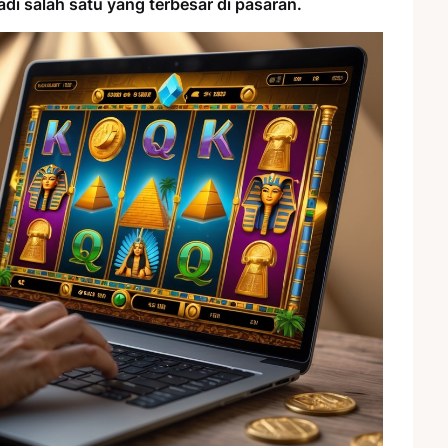
i salah satu yang terbesar di pasaran.