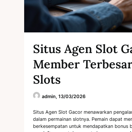
Situs Agen Slot 
Member Terbesar
Slots
admin,
13/03/2026
Situs Agen Slot Gacor menawarkan pengala
dalam permainan slotnya. Pemain dapat mer
berkesempatan untuk mendapatkan bonus b