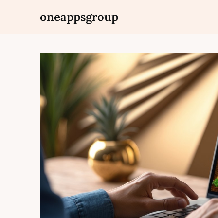
Skip
oneappsgroup
to
content