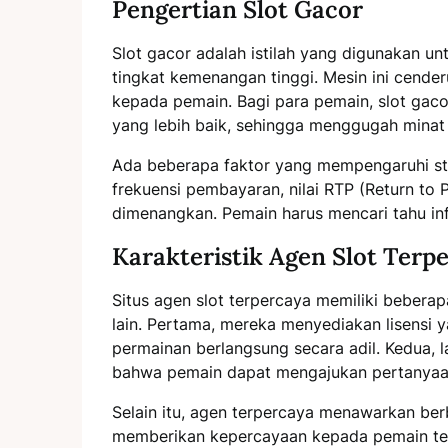
Pengertian Slot Gacor
Slot gacor adalah istilah yang digunakan u
tingkat kemenangan tinggi. Mesin ini cend
kepada pemain. Bagi para pemain, slot gac
yang lebih baik, sehingga menggugah mina
Ada beberapa faktor yang mempengaruhi stat
frekuensi pembayaran, nilai RTP (Return to 
dimenangkan. Pemain harus mencari tahu in
Karakteristik Agen Slot Terp
Situs agen slot terpercaya memiliki bebera
lain. Pertama, mereka menyediakan lisensi 
permainan berlangsung secara adil. Kedua,
bahwa pemain dapat mengajukan pertanyaan
Selain itu, agen terpercaya menawarkan be
memberikan kepercayaan kepada pemain terk