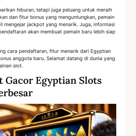
erikan hiburan, tetapi juga peluang untuk meraih
an dan fitur bonus yang menguntungkan, pemain
 mengejar jackpot yang menarik. Juga, informasi
pendaftaran akan membuat pemain baru lebih siap
ng cara pendaftaran, fitur menarik dari Egyptian
bonus anggota baru. Selamat datang di dunia yang
inan slot.
t Gacor Egyptian Slots
erbesar