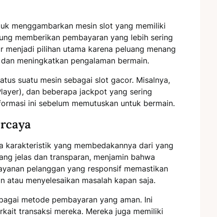
ntuk menggambarkan mesin slot yang memiliki
erung memberikan pembayaran yang lebih sering
or menjadi pilihan utama karena peluang menang
t dan meningkatkan pengalaman bermain.
us suatu mesin sebagai slot gacor. Misalnya,
Player), dan beberapa jackpot yang sering
formasi ini sebelum memutuskan untuk bermain.
ercaya
pa karakteristik yang membedakannya dari yang
yang jelas dan transparan, menjamin bahwa
 layanan pelanggan yang responsif memastikan
 atau menyelesaikan masalah kapan saja.
rbagai metode pembayaran yang aman. Ini
ait transaksi mereka. Mereka juga memiliki