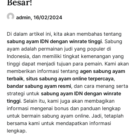
Besar!
admin,
16/02/2024
Di dalam artikel ini, kita akan membahas tentang
sabung ayam IDN dengan winrate tinggi
. Sabung
ayam adalah permainan judi yang populer di
Indonesia, dan memiliki tingkat kemenangan yang
tinggi dapat menjadi tujuan para pemain. Kami akan
memberikan informasi tentang
agen sabung ayam
terbaik
,
situs sabung ayam online terpercaya
,
bandar sabung ayam resmi
, dan cara menang serta
strategi untuk
sabung ayam IDN dengan winrate
tinggi
. Selain itu, kami juga akan membagikan
informasi mengenai bonus dan panduan lengkap
untuk bermain sabung ayam online. Jadi, tetaplah
bersama kami untuk mendapatkan informasi
lengkap.