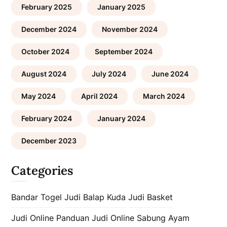
February 2025
January 2025
December 2024
November 2024
October 2024
September 2024
August 2024
July 2024
June 2024
May 2024
April 2024
March 2024
February 2024
January 2024
December 2023
Categories
Bandar Togel
Judi Balap Kuda
Judi Basket
Judi Online
Panduan Judi Online
Sabung Ayam