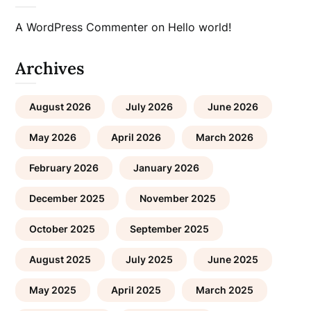
A WordPress Commenter
on
Hello world!
Archives
August 2026
July 2026
June 2026
May 2026
April 2026
March 2026
February 2026
January 2026
December 2025
November 2025
October 2025
September 2025
August 2025
July 2025
June 2025
May 2025
April 2025
March 2025