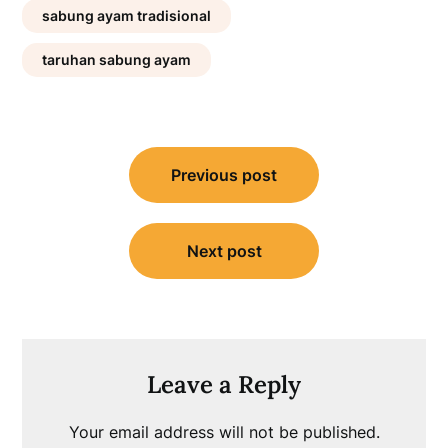
sabung ayam tradisional
taruhan sabung ayam
Post
Previous post
navigation
Next post
Leave a Reply
Your email address will not be published.