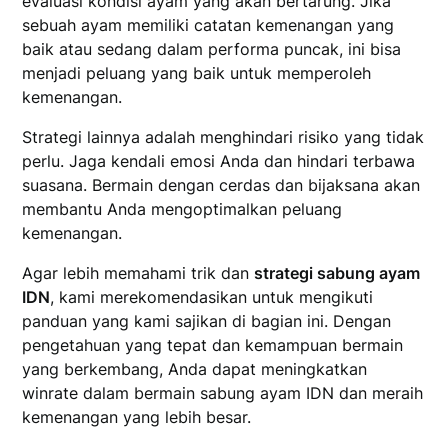
evaluasi kondisi ayam yang akan bertarung. Jika
sebuah ayam memiliki catatan kemenangan yang
baik atau sedang dalam performa puncak, ini bisa
menjadi peluang yang baik untuk memperoleh
kemenangan.
Strategi lainnya adalah menghindari risiko yang tidak
perlu. Jaga kendali emosi Anda dan hindari terbawa
suasana. Bermain dengan cerdas dan bijaksana akan
membantu Anda mengoptimalkan peluang
kemenangan.
Agar lebih memahami trik dan
strategi sabung ayam
IDN
, kami merekomendasikan untuk mengikuti
panduan yang kami sajikan di bagian ini. Dengan
pengetahuan yang tepat dan kemampuan bermain
yang berkembang, Anda dapat meningkatkan
winrate dalam bermain sabung ayam IDN dan meraih
kemenangan yang lebih besar.