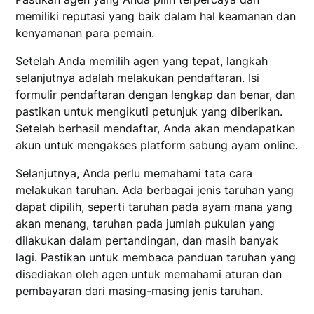
memiliki reputasi yang baik dalam hal keamanan dan
kenyamanan para pemain.
Setelah Anda memilih agen yang tepat, langkah
selanjutnya adalah melakukan pendaftaran. Isi
formulir pendaftaran dengan lengkap dan benar, dan
pastikan untuk mengikuti petunjuk yang diberikan.
Setelah berhasil mendaftar, Anda akan mendapatkan
akun untuk mengakses platform sabung ayam online.
Selanjutnya, Anda perlu memahami tata cara
melakukan taruhan. Ada berbagai jenis taruhan yang
dapat dipilih, seperti taruhan pada ayam mana yang
akan menang, taruhan pada jumlah pukulan yang
dilakukan dalam pertandingan, dan masih banyak
lagi. Pastikan untuk membaca panduan taruhan yang
disediakan oleh agen untuk memahami aturan dan
pembayaran dari masing-masing jenis taruhan.