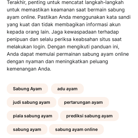
Terakhir, penting untuk mencatat langkah-langkah
untuk memastikan keamanan saat bermain sabung
ayam online. Pastikan Anda menggunakan kata sandi
yang kuat dan tidak membagikan informasi akun
kepada orang lain. Jaga kewaspadaan terhadap
penipuan dan selalu periksa keabsahan situs saat
melakukan login. Dengan mengikuti panduan ini,
Anda dapat memulai permainan sabung ayam online
dengan nyaman dan meningkatkan peluang
kemenangan Anda.
Sabung Ayam
adu ayam
judi sabung ayam
pertarungan ayam
piala sabung ayam
prediksi sabung ayam
sabung ayam
sabung ayam online