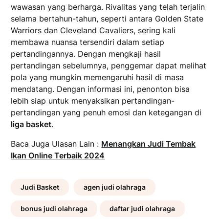
wawasan yang berharga. Rivalitas yang telah terjalin
selama bertahun-tahun, seperti antara Golden State
Warriors dan Cleveland Cavaliers, sering kali
membawa nuansa tersendiri dalam setiap
pertandingannya. Dengan mengkaji hasil
pertandingan sebelumnya, penggemar dapat melihat
pola yang mungkin memengaruhi hasil di masa
mendatang. Dengan informasi ini, penonton bisa
lebih siap untuk menyaksikan pertandingan-
pertandingan yang penuh emosi dan ketegangan di
liga basket
.
Baca Juga Ulasan Lain :
Menangkan Judi Tembak
Ikan Online Terbaik 2024
Judi Basket
agen judi olahraga
bonus judi olahraga
daftar judi olahraga