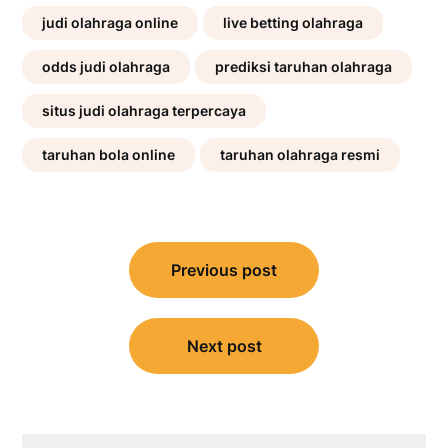
judi olahraga online
live betting olahraga
odds judi olahraga
prediksi taruhan olahraga
situs judi olahraga terpercaya
taruhan bola online
taruhan olahraga resmi
Post
Previous post
navigation
Next post