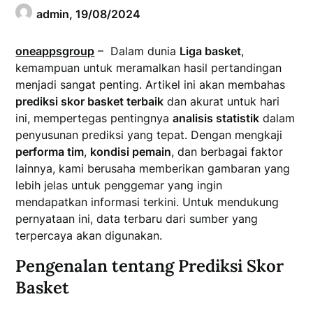
admin,
19/08/2024
oneappsgroup
– Dalam dunia
Liga basket
,
kemampuan untuk meramalkan hasil pertandingan
menjadi sangat penting. Artikel ini akan membahas
prediksi skor basket terbaik
dan akurat untuk hari
ini, mempertegas pentingnya
analisis statistik
dalam
penyusunan prediksi yang tepat. Dengan mengkaji
performa tim
,
kondisi pemain
, dan berbagai faktor
lainnya, kami berusaha memberikan gambaran yang
lebih jelas untuk penggemar yang ingin
mendapatkan informasi terkini. Untuk mendukung
pernyataan ini, data terbaru dari sumber yang
terpercaya akan digunakan.
Pengenalan tentang Prediksi Skor
Basket