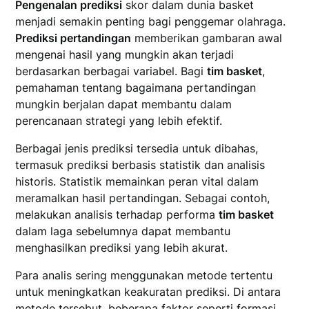
Pengenalan prediksi
skor dalam dunia basket
menjadi semakin penting bagi penggemar olahraga.
Prediksi pertandingan
memberikan gambaran awal
mengenai hasil yang mungkin akan terjadi
berdasarkan berbagai variabel. Bagi
tim basket
,
pemahaman tentang bagaimana pertandingan
mungkin berjalan dapat membantu dalam
perencanaan strategi yang lebih efektif.
Berbagai jenis prediksi tersedia untuk dibahas,
termasuk prediksi berbasis statistik dan analisis
historis. Statistik memainkan peran vital dalam
meramalkan hasil pertandingan. Sebagai contoh,
melakukan analisis terhadap performa
tim basket
dalam laga sebelumnya dapat membantu
menghasilkan prediksi yang lebih akurat.
Para analis sering menggunakan metode tertentu
untuk meningkatkan keakuratan prediksi. Di antara
metode tersebut, beberapa faktor seperti formasi