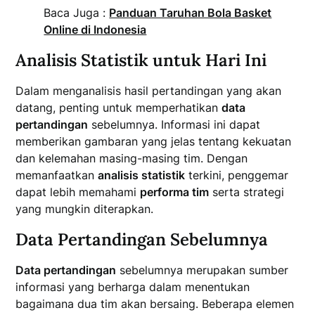
Baca Juga :
Panduan Taruhan Bola Basket
Online di Indonesia
Analisis Statistik untuk Hari Ini
Dalam menganalisis hasil pertandingan yang akan
datang, penting untuk memperhatikan
data
pertandingan
sebelumnya. Informasi ini dapat
memberikan gambaran yang jelas tentang kekuatan
dan kelemahan masing-masing tim. Dengan
memanfaatkan
analisis statistik
terkini, penggemar
dapat lebih memahami
performa tim
serta strategi
yang mungkin diterapkan.
Data Pertandingan Sebelumnya
Data pertandingan
sebelumnya merupakan sumber
informasi yang berharga dalam menentukan
bagaimana dua tim akan bersaing. Beberapa elemen