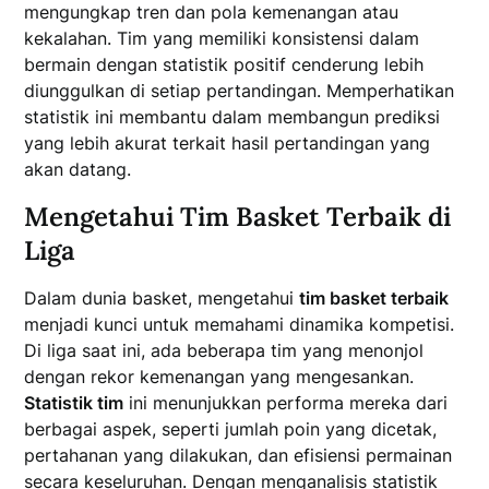
mengungkap tren dan pola kemenangan atau
kekalahan. Tim yang memiliki konsistensi dalam
bermain dengan statistik positif cenderung lebih
diunggulkan di setiap pertandingan. Memperhatikan
statistik ini membantu dalam membangun prediksi
yang lebih akurat terkait hasil pertandingan yang
akan datang.
Mengetahui Tim Basket Terbaik di
Liga
Dalam dunia basket, mengetahui
tim basket terbaik
menjadi kunci untuk memahami dinamika kompetisi.
Di liga saat ini, ada beberapa tim yang menonjol
dengan rekor kemenangan yang mengesankan.
Statistik tim
ini menunjukkan performa mereka dari
berbagai aspek, seperti jumlah poin yang dicetak,
pertahanan yang dilakukan, dan efisiensi permainan
secara keseluruhan. Dengan menganalisis statistik