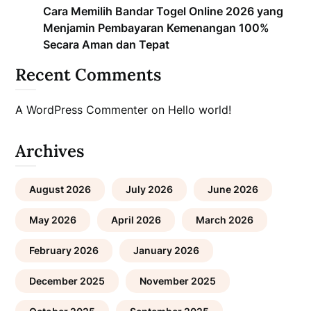
Cara Memilih Bandar Togel Online 2026 yang
Menjamin Pembayaran Kemenangan 100%
Secara Aman dan Tepat
Recent Comments
A WordPress Commenter
on
Hello world!
Archives
August 2026
July 2026
June 2026
May 2026
April 2026
March 2026
February 2026
January 2026
December 2025
November 2025