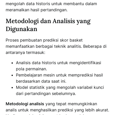
mengolah data historis untuk membantu dalam
meramalkan hasil pertandingan.
Metodologi dan Analisis yang
Digunakan
Proses pembuatan prediksi skor basket
memanfaatkan berbagai teknik analitis. Beberapa di
antaranya termasuk:
Analisis data historis untuk mengidentifikasi
pola permainan.
Pembelajaran mesin untuk memprediksi hasil
berdasarkan data saat ini.
Model statistik yang mengolah variabel kunci
dari pertandingan sebelumnya.
Metodologi analisis
yang tepat memungkinkan
analis untuk menghasilkan prediksi yang lebih akurat.