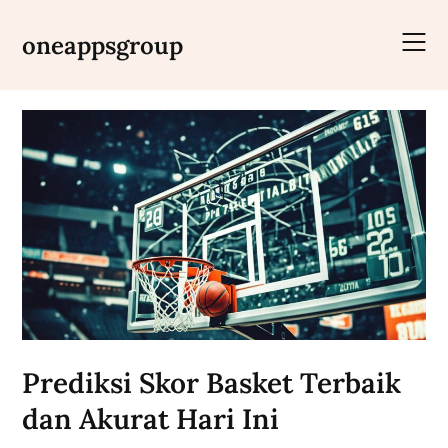
Skip
to
oneappsgroup
content
Prediksi Skor Basket Terbaik
dan Akurat Hari Ini