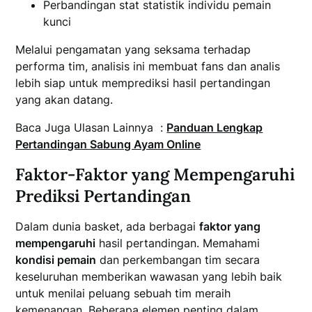
Perbandingan stat statistik individu pemain
kunci
Melalui pengamatan yang seksama terhadap
performa tim, analisis ini membuat fans dan analis
lebih siap untuk memprediksi hasil pertandingan
yang akan datang.
Baca Juga Ulasan Lainnya :
Panduan Lengkap
Pertandingan Sabung Ayam Online
Faktor-Faktor yang Mempengaruhi
Prediksi Pertandingan
Dalam dunia basket, ada berbagai
faktor yang
mempengaruhi
hasil pertandingan. Memahami
kondisi pemain
dan perkembangan tim secara
keseluruhan memberikan wawasan yang lebih baik
untuk menilai peluang sebuah tim meraih
kemenangan. Beberapa elemen penting dalam