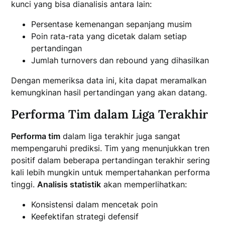
kunci yang bisa dianalisis antara lain:
Persentase kemenangan sepanjang musim
Poin rata-rata yang dicetak dalam setiap
pertandingan
Jumlah turnovers dan rebound yang dihasilkan
Dengan memeriksa data ini, kita dapat meramalkan
kemungkinan hasil pertandingan yang akan datang.
Performa Tim dalam Liga Terakhir
Performa tim
dalam liga terakhir juga sangat
mempengaruhi prediksi. Tim yang menunjukkan tren
positif dalam beberapa pertandingan terakhir sering
kali lebih mungkin untuk mempertahankan performa
tinggi.
Analisis statistik
akan memperlihatkan:
Konsistensi dalam mencetak poin
Keefektifan strategi defensif