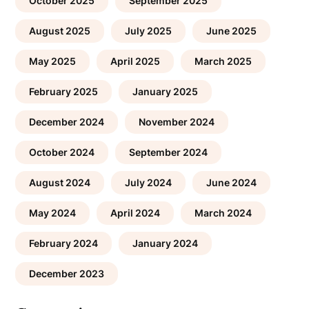
October 2025
September 2025
August 2025
July 2025
June 2025
May 2025
April 2025
March 2025
February 2025
January 2025
December 2024
November 2024
October 2024
September 2024
August 2024
July 2024
June 2024
May 2024
April 2024
March 2024
February 2024
January 2024
December 2023