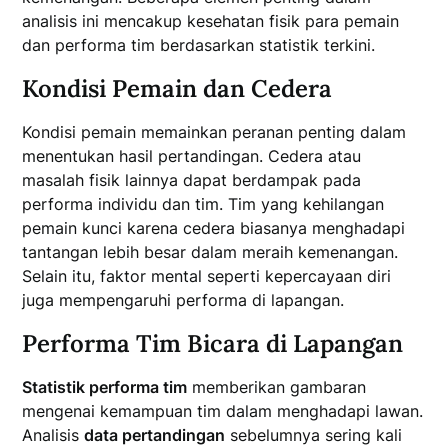
analisis ini mencakup kesehatan fisik para pemain
dan performa tim berdasarkan statistik terkini.
Kondisi Pemain dan Cedera
Kondisi pemain memainkan peranan penting dalam
menentukan hasil pertandingan. Cedera atau
masalah fisik lainnya dapat berdampak pada
performa individu dan tim. Tim yang kehilangan
pemain kunci karena cedera biasanya menghadapi
tantangan lebih besar dalam meraih kemenangan.
Selain itu, faktor mental seperti kepercayaan diri
juga mempengaruhi performa di lapangan.
Performa Tim Bicara di Lapangan
Statistik performa tim
memberikan gambaran
mengenai kemampuan tim dalam menghadapi lawan.
Analisis
data pertandingan
sebelumnya sering kali