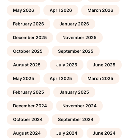
May 2026
April 2026
March 2026
February 2026
January 2026
December 2025
November 2025
October 2025
September 2025
August 2025
July 2025
June 2025
May 2025
April 2025
March 2025
February 2025
January 2025
December 2024
November 2024
October 2024
September 2024
August 2024
July 2024
June 2024