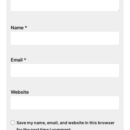
Name
*
Email
*
Website
Save my name, email, and website in this browser
for the next time I comment.