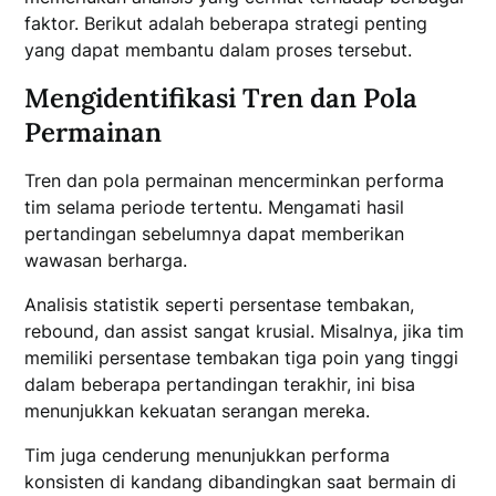
faktor. Berikut adalah beberapa strategi penting
yang dapat membantu dalam proses tersebut.
Mengidentifikasi Tren dan Pola
Permainan
Tren dan pola permainan mencerminkan performa
tim selama periode tertentu. Mengamati hasil
pertandingan sebelumnya dapat memberikan
wawasan berharga.
Analisis statistik seperti persentase tembakan,
rebound, dan assist sangat krusial. Misalnya, jika tim
memiliki persentase tembakan tiga poin yang tinggi
dalam beberapa pertandingan terakhir, ini bisa
menunjukkan kekuatan serangan mereka.
Tim juga cenderung menunjukkan performa
konsisten di kandang dibandingkan saat bermain di