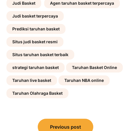
Judi Basket
Agen taruhan basket terpercaya
Judi basket terpercaya
Prediksi taruhan basket
Situs judi basket resmi
Situs taruhan basket terbaik
strategi taruhan basket
Taruhan Basket Online
Taruhan live basket
Taruhan NBA online
Taruhan Olahraga Basket
Post
Previous post
navigation