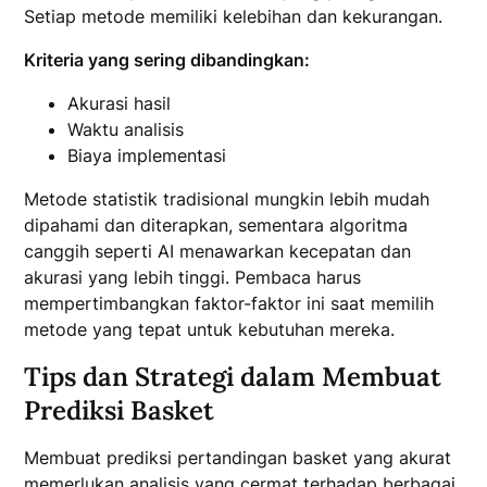
Setiap metode memiliki kelebihan dan kekurangan.
Kriteria yang sering dibandingkan:
Akurasi hasil
Waktu analisis
Biaya implementasi
Metode statistik tradisional mungkin lebih mudah
dipahami dan diterapkan, sementara algoritma
canggih seperti AI menawarkan kecepatan dan
akurasi yang lebih tinggi. Pembaca harus
mempertimbangkan faktor-faktor ini saat memilih
metode yang tepat untuk kebutuhan mereka.
Tips dan Strategi dalam Membuat
Prediksi Basket
Membuat prediksi pertandingan basket yang akurat
memerlukan analisis yang cermat terhadap berbagai