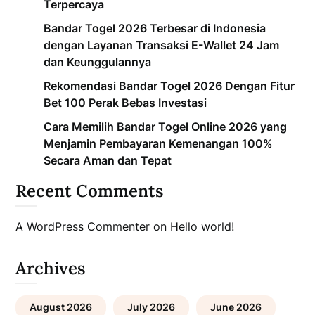
Terpercaya
Bandar Togel 2026 Terbesar di Indonesia
dengan Layanan Transaksi E-Wallet 24 Jam
dan Keunggulannya
Rekomendasi Bandar Togel 2026 Dengan Fitur
Bet 100 Perak Bebas Investasi
Cara Memilih Bandar Togel Online 2026 yang
Menjamin Pembayaran Kemenangan 100%
Secara Aman dan Tepat
Recent Comments
A WordPress Commenter
on
Hello world!
Archives
August 2026
July 2026
June 2026