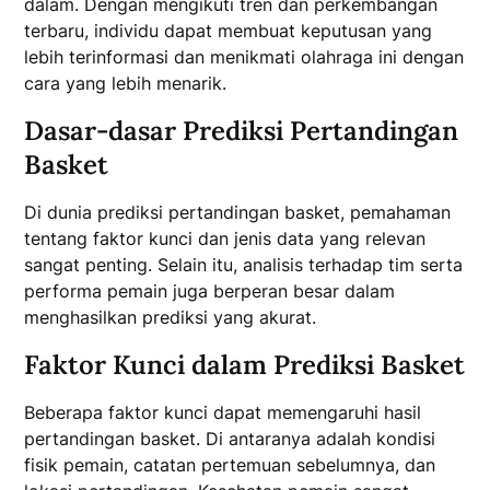
dalam. Dengan mengikuti tren dan perkembangan
terbaru, individu dapat membuat keputusan yang
lebih terinformasi dan menikmati olahraga ini dengan
cara yang lebih menarik.
Dasar-dasar Prediksi Pertandingan
Basket
Di dunia prediksi pertandingan basket, pemahaman
tentang faktor kunci dan jenis data yang relevan
sangat penting. Selain itu, analisis terhadap tim serta
performa pemain juga berperan besar dalam
menghasilkan prediksi yang akurat.
Faktor Kunci dalam Prediksi Basket
Beberapa faktor kunci dapat memengaruhi hasil
pertandingan basket. Di antaranya adalah kondisi
fisik pemain, catatan pertemuan sebelumnya, dan