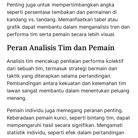
Penting juga untuk mempertimbangkan angka
seperti persentase tembakan dan permainan di
kandang vs. tandang. Memanfaatkan tabel atau
grafik dapat membantu dalam menganalisis tren dan
performa tim serta pemain secara lebih visual.
Peran Analisis Tim dan Pemain
Analisis tim mencakup penilaian performa kolektif
dari sebuah tim, termasuk strategi bermain dan
taktik yang diterapkan selama pertandingan.
Pembandingan antara kekuatan dan kelemahan tim
lawan sangat membantu dalam menentukan peluang
menang.
Pemain individu juga memegang peranan penting.
Keberadaan pemain kunci, seperti bintang tim, dapat
mempengaruhi hasil secara signifikan. Mengamati
statistik individu, seperti efek dalam pertandingan