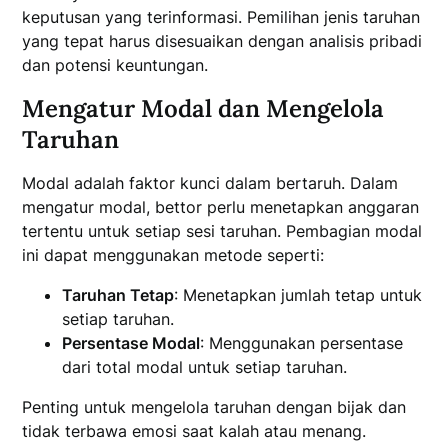
keputusan yang terinformasi. Pemilihan jenis taruhan
yang tepat harus disesuaikan dengan analisis pribadi
dan potensi keuntungan.
Mengatur Modal dan Mengelola
Taruhan
Modal adalah faktor kunci dalam bertaruh. Dalam
mengatur modal, bettor perlu menetapkan anggaran
tertentu untuk setiap sesi taruhan. Pembagian modal
ini dapat menggunakan metode seperti:
Taruhan Tetap
: Menetapkan jumlah tetap untuk
setiap taruhan.
Persentase Modal
: Menggunakan persentase
dari total modal untuk setiap taruhan.
Penting untuk mengelola taruhan dengan bijak dan
tidak terbawa emosi saat kalah atau menang.