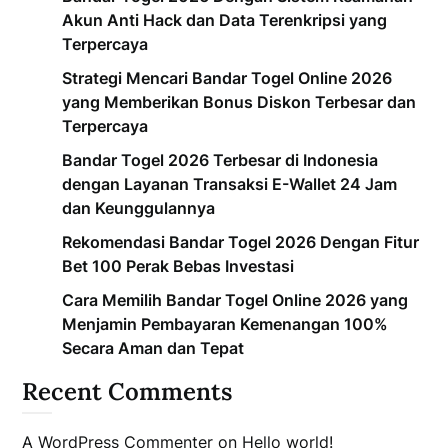
Akun Anti Hack dan Data Terenkripsi yang
Terpercaya
Strategi Mencari Bandar Togel Online 2026
yang Memberikan Bonus Diskon Terbesar dan
Terpercaya
Bandar Togel 2026 Terbesar di Indonesia
dengan Layanan Transaksi E-Wallet 24 Jam
dan Keunggulannya
Rekomendasi Bandar Togel 2026 Dengan Fitur
Bet 100 Perak Bebas Investasi
Cara Memilih Bandar Togel Online 2026 yang
Menjamin Pembayaran Kemenangan 100%
Secara Aman dan Tepat
Recent Comments
A WordPress Commenter
on
Hello world!