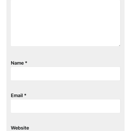
Name
*
Email
*
Website