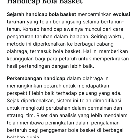
Handicap Bola Basket
Sejarah handicap bola basket
mencerminkan
evolusi
taruhan
yang telah berlangsung selama bertahun-
tahun. Konsep handicap awalnya muncul dari cara
pengaturan taruhan dalam balapan. Seiring waktu,
metode ini diperkenalkan ke berbagai cabang
olahraga, termasuk bola basket. Hal ini memberikan
keunggulan bagi para petaruh untuk memperkirakan
hasil pertandingan dengan lebih baik.
Perkembangan handicap
dalam olahraga ini
memungkinkan petaruh untuk mendapatkan
perspektif lebih baik terhadap peluang yang ada.
Sejak diperkenalkan, sistem ini telah dimodifikasi
untuk mengikuti perubahan dalam permainan dan
strategi tim. Riset dan analisis yang lebih mendalam
telah membawa peningkatan dalam pengalaman
bertaruh bagi penggemar bola basket di berbagai
belahan dunia.