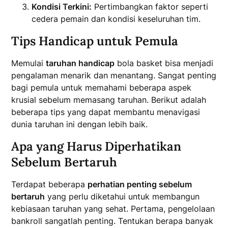
Kondisi Terkini:
Pertimbangkan faktor seperti
cedera pemain dan kondisi keseluruhan tim.
Tips Handicap untuk Pemula
Memulai
taruhan handicap
bola basket bisa menjadi
pengalaman menarik dan menantang. Sangat penting
bagi pemula untuk memahami beberapa aspek
krusial sebelum memasang taruhan. Berikut adalah
beberapa tips yang dapat membantu menavigasi
dunia taruhan ini dengan lebih baik.
Apa yang Harus Diperhatikan
Sebelum Bertaruh
Terdapat beberapa
perhatian penting sebelum
bertaruh
yang perlu diketahui untuk membangun
kebiasaan taruhan yang sehat. Pertama, pengelolaan
bankroll sangatlah penting. Tentukan berapa banyak