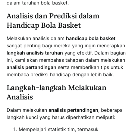
dalam taruhan bola basket.
Analisis dan Prediksi dalam
Handicap Bola Basket
Melakukan analisis dalam
handicap bola basket
sangat penting bagi mereka yang ingin menerapkan
langkah analisis taruhan
yang efektif. Dalam bagian
ini, kami akan membahas tahapan dalam melakukan
analisis pertandingan
serta memberikan tips untuk
membaca prediksi handicap dengan lebih baik.
Langkah-langkah Melakukan
Analisis
Dalam melakukan
analisis pertandingan
, beberapa
langkah kunci yang harus diperhatikan meliputi:
Mempelajari statistik tim, termasuk