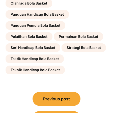
Olahraga Bola Basket
Panduan Handicap Bola Basket
Panduan Pemula Bola Basket
Pelatihan Bola Basket
Permainan Bola Basket
Seri Handicap Bola Basket
Strategi Bola Basket
Taktik Handicap Bola Basket
Teknik Handicap Bola Basket
Post
Previous post
navigation