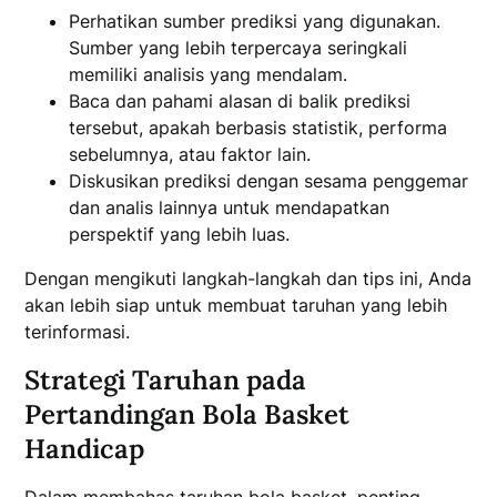
Perhatikan sumber prediksi yang digunakan.
Sumber yang lebih terpercaya seringkali
memiliki analisis yang mendalam.
Baca dan pahami alasan di balik prediksi
tersebut, apakah berbasis statistik, performa
sebelumnya, atau faktor lain.
Diskusikan prediksi dengan sesama penggemar
dan analis lainnya untuk mendapatkan
perspektif yang lebih luas.
Dengan mengikuti langkah-langkah dan tips ini, Anda
akan lebih siap untuk membuat taruhan yang lebih
terinformasi.
Strategi Taruhan pada
Pertandingan Bola Basket
Handicap