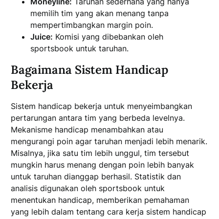
Moneyline:
Taruhan sederhana yang hanya
memilih tim yang akan menang tanpa
mempertimbangkan margin poin.
Juice:
Komisi yang dibebankan oleh
sportsbook untuk taruhan.
Bagaimana Sistem Handicap
Bekerja
Sistem handicap bekerja untuk menyeimbangkan
pertarungan antara tim yang berbeda levelnya.
Mekanisme handicap menambahkan atau
mengurangi poin agar taruhan menjadi lebih menarik.
Misalnya, jika satu tim lebih unggul, tim tersebut
mungkin harus menang dengan poin lebih banyak
untuk taruhan dianggap berhasil. Statistik dan
analisis digunakan oleh sportsbook untuk
menentukan handicap, memberikan pemahaman
yang lebih dalam tentang cara kerja sistem handicap