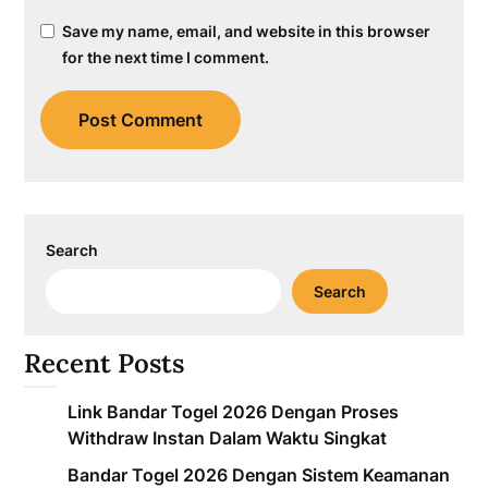
Save my name, email, and website in this browser
for the next time I comment.
Search
Search
Recent Posts
Link Bandar Togel 2026 Dengan Proses
Withdraw Instan Dalam Waktu Singkat
Bandar Togel 2026 Dengan Sistem Keamanan