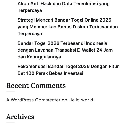
Akun Anti Hack dan Data Terenkripsi yang
Terpercaya
Strategi Mencari Bandar Togel Online 2026
yang Memberikan Bonus Diskon Terbesar dan
Terpercaya
Bandar Togel 2026 Terbesar di Indonesia
dengan Layanan Transaksi E-Wallet 24 Jam
dan Keunggulannya
Rekomendasi Bandar Togel 2026 Dengan Fitur
Bet 100 Perak Bebas Investasi
Recent Comments
A WordPress Commenter
on
Hello world!
Archives