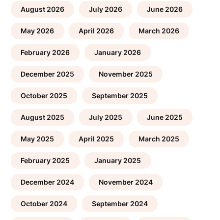
August 2026
July 2026
June 2026
May 2026
April 2026
March 2026
February 2026
January 2026
December 2025
November 2025
October 2025
September 2025
August 2025
July 2025
June 2025
May 2025
April 2025
March 2025
February 2025
January 2025
December 2024
November 2024
October 2024
September 2024