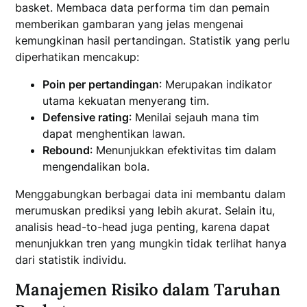
basket. Membaca data performa tim dan pemain
memberikan gambaran yang jelas mengenai
kemungkinan hasil pertandingan. Statistik yang perlu
diperhatikan mencakup:
Poin per pertandingan
: Merupakan indikator
utama kekuatan menyerang tim.
Defensive rating
: Menilai sejauh mana tim
dapat menghentikan lawan.
Rebound
: Menunjukkan efektivitas tim dalam
mengendalikan bola.
Menggabungkan berbagai data ini membantu dalam
merumuskan prediksi yang lebih akurat. Selain itu,
analisis head-to-head juga penting, karena dapat
menunjukkan tren yang mungkin tidak terlihat hanya
dari statistik individu.
Manajemen Risiko dalam Taruhan