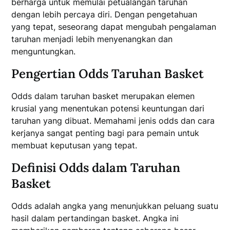
berharga untuk memulai petualangan taruhan
dengan lebih percaya diri. Dengan pengetahuan
yang tepat, seseorang dapat mengubah pengalaman
taruhan menjadi lebih menyenangkan dan
menguntungkan.
Pengertian Odds Taruhan Basket
Odds dalam taruhan basket merupakan elemen
krusial yang menentukan potensi keuntungan dari
taruhan yang dibuat. Memahami jenis odds dan cara
kerjanya sangat penting bagi para pemain untuk
membuat keputusan yang tepat.
Definisi Odds dalam Taruhan
Basket
Odds adalah angka yang menunjukkan peluang suatu
hasil dalam pertandingan basket. Angka ini