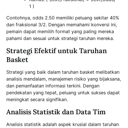
1 )
Contohnya, odds 2.50 memiliki peluang sekitar 40%
dan fraksional 3/2. Dengan memahami konversi ini,
pemain dapat memilih format yang paling mereka
pahami dan sesuai untuk strategi taruhan mereka.
Strategi Efektif untuk Taruhan
Basket
Strategi yang baik dalam taruhan basket melibatkan
analisis mendalam, manajemen risiko yang bijaksana,
dan pemanfaatan informasi terkini. Dengan
pendekatan yang tepat, peluang untuk sukses dapat
meningkat secara signifikan.
Analisis Statistik dan Data Tim
Analisis statistik adalah aspek krusial dalam taruhan