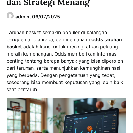
dan Strategi Menang
admin,
06/07/2025
Taruhan basket semakin populer di kalangan
penggemar olahraga, dan memahami
odds taruhan
basket
adalah kunci untuk meningkatkan peluang
meraih kemenangan. Odds memberikan informasi
penting tentang berapa banyak yang bisa diperoleh
dari taruhan, serta menunjukkan kemungkinan hasil
yang berbeda. Dengan pengetahuan yang tepat,
seseorang bisa membuat keputusan yang lebih baik
saat bertaruh.