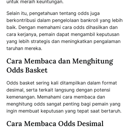
untuk meraih keuntungan.
Selain itu, pengetahuan tentang odds juga
berkontribusi dalam pengelolaan bankroll yang lebih
baik. Dengan memahami cara odds dihasilkan dan
cara kerjanya, pemain dapat mengambil keputusan
yang lebih strategis dan meningkatkan pengalaman
taruhan mereka.
Cara Membaca dan Menghitung
Odds Basket
Odds basket sering kali ditampilkan dalam format
desimal, serta terkait langsung dengan potensi
kemenangan. Memahami cara membaca dan
menghitung odds sangat penting bagi pemain yang
ingin membuat keputusan yang tepat saat bertaruh.
Cara Membaca Odds Desimal