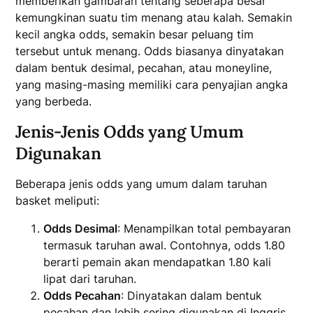
memberikan gambaran tentang seberapa besar
kemungkinan suatu tim menang atau kalah. Semakin
kecil angka odds, semakin besar peluang tim
tersebut untuk menang. Odds biasanya dinyatakan
dalam bentuk desimal, pecahan, atau moneyline,
yang masing-masing memiliki cara penyajian angka
yang berbeda.
Jenis-Jenis Odds yang Umum
Digunakan
Beberapa jenis odds yang umum dalam taruhan
basket meliputi:
Odds Desimal
: Menampilkan total pembayaran
termasuk taruhan awal. Contohnya, odds 1.80
berarti pemain akan mendapatkan 1.80 kali
lipat dari taruhan.
Odds Pecahan
: Dinyatakan dalam bentuk
pecahan dan lebih sering digunakan di Inggris.