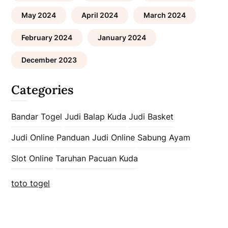
May 2024
April 2024
March 2024
February 2024
January 2024
December 2023
Categories
Bandar Togel
Judi Balap Kuda
Judi Basket
Judi Online
Panduan Judi Online
Sabung Ayam
Slot Online
Taruhan Pacuan Kuda
toto togel