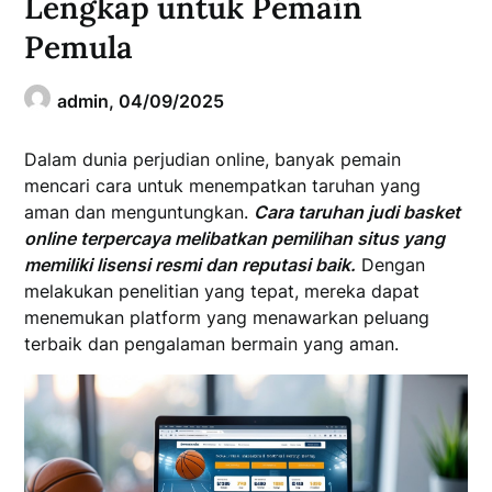
Lengkap untuk Pemain
Pemula
admin,
04/09/2025
Dalam dunia perjudian online, banyak pemain
mencari cara untuk menempatkan taruhan yang
aman dan menguntungkan.
Cara taruhan judi basket
online terpercaya melibatkan pemilihan situs yang
memiliki lisensi resmi dan reputasi baik.
Dengan
melakukan penelitian yang tepat, mereka dapat
menemukan platform yang menawarkan peluang
terbaik dan pengalaman bermain yang aman.