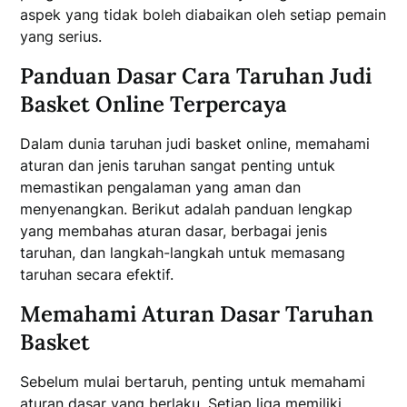
aspek yang tidak boleh diabaikan oleh setiap pemain
yang serius.
Panduan Dasar Cara Taruhan Judi
Basket Online Terpercaya
Dalam dunia taruhan judi basket online, memahami
aturan dan jenis taruhan sangat penting untuk
memastikan pengalaman yang aman dan
menyenangkan. Berikut adalah panduan lengkap
yang membahas aturan dasar, berbagai jenis
taruhan, dan langkah-langkah untuk memasang
taruhan secara efektif.
Memahami Aturan Dasar Taruhan
Basket
Sebelum mulai bertaruh, penting untuk memahami
aturan dasar yang berlaku. Setiap liga memiliki