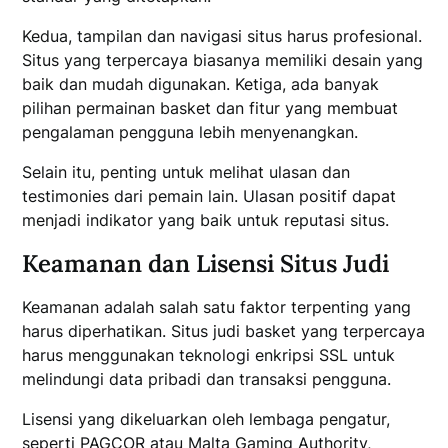
Kedua, tampilan dan navigasi situs harus profesional.
Situs yang terpercaya biasanya memiliki desain yang
baik dan mudah digunakan. Ketiga, ada banyak
pilihan permainan basket dan fitur yang membuat
pengalaman pengguna lebih menyenangkan.
Selain itu, penting untuk melihat ulasan dan
testimonies dari pemain lain. Ulasan positif dapat
menjadi indikator yang baik untuk reputasi situs.
Keamanan dan Lisensi Situs Judi
Keamanan adalah salah satu faktor terpenting yang
harus diperhatikan. Situs judi basket yang terpercaya
harus menggunakan teknologi enkripsi SSL untuk
melindungi data pribadi dan transaksi pengguna.
Lisensi yang dikeluarkan oleh lembaga pengatur,
seperti PAGCOR atau Malta Gaming Authority,