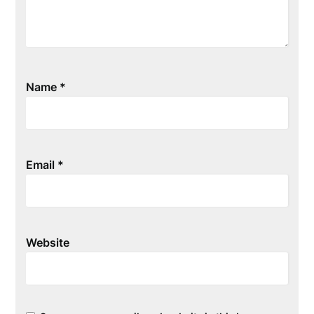
Name
*
Email
*
Website