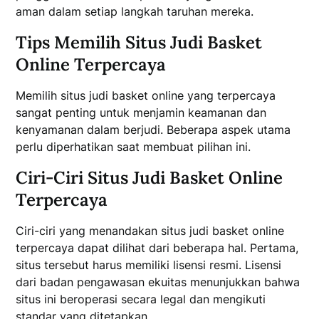
aman dalam setiap langkah taruhan mereka.
Tips Memilih Situs Judi Basket
Online Terpercaya
Memilih situs judi basket online yang terpercaya
sangat penting untuk menjamin keamanan dan
kenyamanan dalam berjudi. Beberapa aspek utama
perlu diperhatikan saat membuat pilihan ini.
Ciri-Ciri Situs Judi Basket Online
Terpercaya
Ciri-ciri yang menandakan situs judi basket online
terpercaya dapat dilihat dari beberapa hal. Pertama,
situs tersebut harus memiliki lisensi resmi. Lisensi
dari badan pengawasan ekuitas menunjukkan bahwa
situs ini beroperasi secara legal dan mengikuti
standar yang ditetapkan.