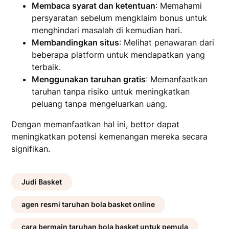
Membaca syarat dan ketentuan
: Memahami
persyaratan sebelum mengklaim bonus untuk
menghindari masalah di kemudian hari.
Membandingkan situs
: Melihat penawaran dari
beberapa platform untuk mendapatkan yang
terbaik.
Menggunakan taruhan gratis
: Memanfaatkan
taruhan tanpa risiko untuk meningkatkan
peluang tanpa mengeluarkan uang.
Dengan memanfaatkan hal ini, bettor dapat
meningkatkan potensi kemenangan mereka secara
signifikan.
Judi Basket
agen resmi taruhan bola basket online
cara bermain taruhan bola basket untuk pemula