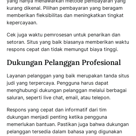
yang hanya menawarkan metode pembayaran yang
kurang dikenal. Pilihan pembayaran yang beragam
memberikan fleksibilitas dan meningkatkan tingkat
kepercayaan.
Cek juga waktu pemrosesan untuk penarikan dan
setoran. Situs yang baik biasanya memberikan waktu
respons cepat dan tidak memungut biaya tinggi.
Dukungan Pelanggan Profesional
Layanan pelanggan yang baik merupakan tanda situs
judi yang terpercaya. Pengguna harus dapat
menghubungi dukungan pelanggan melalui berbagai
saluran, seperti live chat, email, atau telepon.
Respons yang cepat dan informatif dari tim
dukungan menjadi penting ketika pengguna
memerlukan bantuan. Pastikan juga bahwa dukungan
pelanggan tersedia dalam bahasa yang digunakan