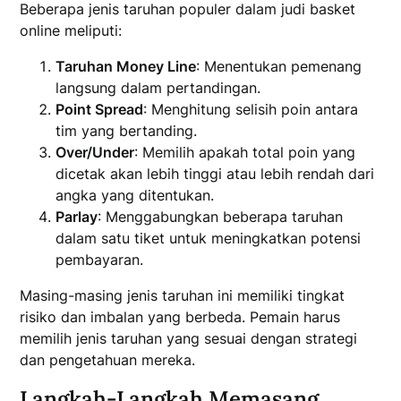
Beberapa jenis taruhan populer dalam judi basket
online meliputi:
Taruhan Money Line
: Menentukan pemenang
langsung dalam pertandingan.
Point Spread
: Menghitung selisih poin antara
tim yang bertanding.
Over/Under
: Memilih apakah total poin yang
dicetak akan lebih tinggi atau lebih rendah dari
angka yang ditentukan.
Parlay
: Menggabungkan beberapa taruhan
dalam satu tiket untuk meningkatkan potensi
pembayaran.
Masing-masing jenis taruhan ini memiliki tingkat
risiko dan imbalan yang berbeda. Pemain harus
memilih jenis taruhan yang sesuai dengan strategi
dan pengetahuan mereka.
Langkah-Langkah Memasang