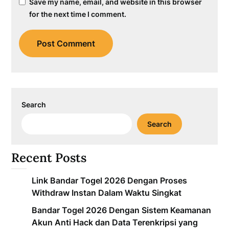
Save my name, email, and website in this browser
for the next time I comment.
Search
Search
Recent Posts
Link Bandar Togel 2026 Dengan Proses
Withdraw Instan Dalam Waktu Singkat
Bandar Togel 2026 Dengan Sistem Keamanan
Akun Anti Hack dan Data Terenkripsi yang