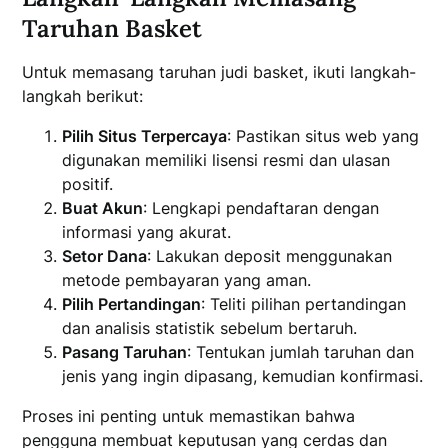
Taruhan Basket
Untuk memasang taruhan judi basket, ikuti langkah-
langkah berikut:
Pilih Situs Terpercaya
: Pastikan situs web yang
digunakan memiliki lisensi resmi dan ulasan
positif.
Buat Akun
: Lengkapi pendaftaran dengan
informasi yang akurat.
Setor Dana
: Lakukan deposit menggunakan
metode pembayaran yang aman.
Pilih Pertandingan
: Teliti pilihan pertandingan
dan analisis statistik sebelum bertaruh.
Pasang Taruhan
: Tentukan jumlah taruhan dan
jenis yang ingin dipasang, kemudian konfirmasi.
Proses ini penting untuk memastikan bahwa
pengguna membuat keputusan yang cerdas dan