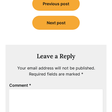
Previous post
navigation
Next post
Leave a Reply
Your email address will not be published.
Required fields are marked
*
Comment
*