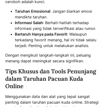
ceroboh adalah kunci.
Taruhan Emosional
: Jangan biarkan emosi
mendikte taruhan.
Informasi Salah
: Berhati-hatilah terhadap
informasi yang tidak terverifikasi atau rumor.
Bertaruh Hanya pada Favorit
: Walaupun
terkadang favorit menang, hal ini tidak selalu
terjadi. Penting untuk melakukan analisis.
Dengan mengikuti langkah-langkah ini, peluang
menang dapat meningkat secara signifikan.
Tips Khusus dan Tools Penunjang
dalam Taruhan Pacuan Kuda
Online
Menggunakan data dan alat yang tepat sangat
penting dalam taruhan pacuan kuda online. Strategi