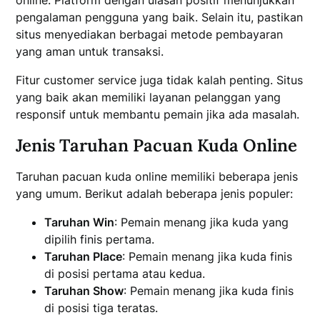
pengalaman pengguna yang baik. Selain itu, pastikan
situs menyediakan berbagai metode pembayaran
yang aman untuk transaksi.
Fitur customer service juga tidak kalah penting. Situs
yang baik akan memiliki layanan pelanggan yang
responsif untuk membantu pemain jika ada masalah.
Jenis Taruhan Pacuan Kuda Online
Taruhan pacuan kuda online memiliki beberapa jenis
yang umum. Berikut adalah beberapa jenis populer:
Taruhan Win
: Pemain menang jika kuda yang
dipilih finis pertama.
Taruhan Place
: Pemain menang jika kuda finis
di posisi pertama atau kedua.
Taruhan Show
: Pemain menang jika kuda finis
di posisi tiga teratas.