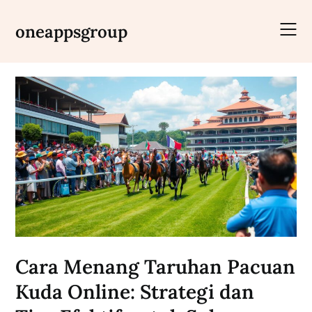
Skip
to
oneappsgroup
content
Cara Menang Taruhan Pacuan
Kuda Online: Strategi dan