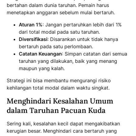
bertahan dalam dunia taruhan. Pemain harus
menetapkan anggaran sebelum mulai bertaruh.
Aturan 1%
: Jangan pertaruhkan lebih dari 1%
dari total modal pada satu taruhan.
Diversifikasi
: Disarankan untuk tidak hanya
bertaruh pada satu perlombaan.
Catatan Keuangan
: Simpan catatan dari semua
taruhan yang dilakukan, baik yang menang
maupun yang kalah.
Strategi ini bisa membantu mengurangi risiko
kehilangan total modal dalam waktu singkat.
Menghindari Kesalahan Umum
dalam Taruhan Pacuan Kuda
Sering kali, kesalahan kecil dapat mengakibatkan
kerugian besar. Menghindari cara bertaruh yang