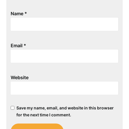
Name
*
Email
*
Website
Save my name, email, and website in this browser
for the next time I comment.