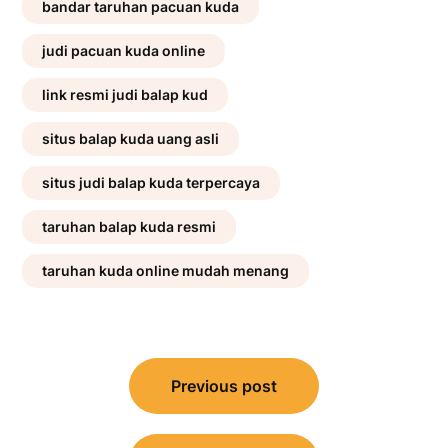
bandar taruhan pacuan kuda
judi pacuan kuda online
link resmi judi balap kud
situs balap kuda uang asli
situs judi balap kuda terpercaya
taruhan balap kuda resmi
taruhan kuda online mudah menang
Post
Previous post
navigation