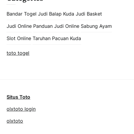
Bandar Togel
Judi Balap Kuda
Judi Basket
Judi Online
Panduan Judi Online
Sabung Ayam
Slot Online
Taruhan Pacuan Kuda
toto togel
Situs Toto
olxtoto login
olxtoto