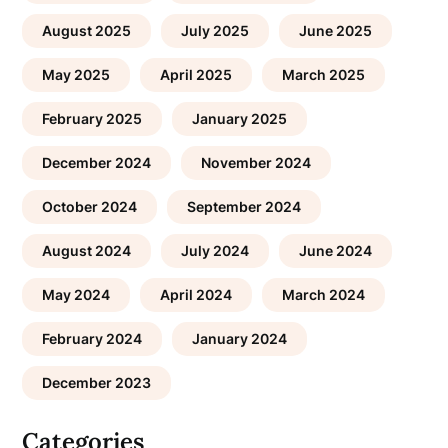
August 2025
July 2025
June 2025
May 2025
April 2025
March 2025
February 2025
January 2025
December 2024
November 2024
October 2024
September 2024
August 2024
July 2024
June 2024
May 2024
April 2024
March 2024
February 2024
January 2024
December 2023
Categories