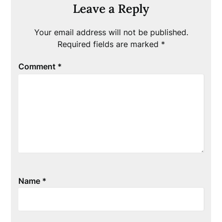
Leave a Reply
Your email address will not be published.
Required fields are marked
*
Comment
*
Name
*