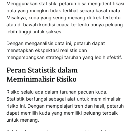
Menggunakan statistik, petaruh bisa mengidentifikasi
pola yang mungkin tidak terlihat secara kasat mata.
Misalnya, kuda yang sering menang di trek tertentu
atau di bawah kondisi cuaca tertentu punya peluang
lebih tinggi untuk sukses.
Dengan menganalisis data ini, petaruh dapat
menetapkan ekspektasi realistis dan
mengembangkan strategi taruhan yang lebih efektif.
Peran Statistik dalam
Meminimalisir Risiko
Risiko selalu ada dalam taruhan pacuan kuda.
Statistik berfungsi sebagai alat untuk meminimalisir
risiko ini. Dengan mempelajari tren dan hasil, petaruh
dapat memilih kuda yang memiliki peluang terbaik
untuk menang.