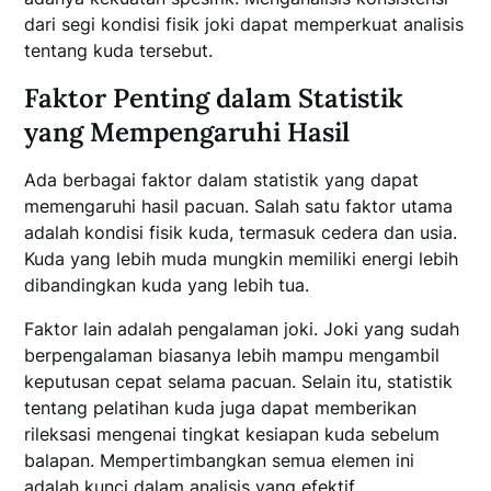
dari segi kondisi fisik joki dapat memperkuat analisis
tentang kuda tersebut.
Faktor Penting dalam Statistik
yang Mempengaruhi Hasil
Ada berbagai faktor dalam statistik yang dapat
memengaruhi hasil pacuan. Salah satu faktor utama
adalah kondisi fisik kuda, termasuk cedera dan usia.
Kuda yang lebih muda mungkin memiliki energi lebih
dibandingkan kuda yang lebih tua.
Faktor lain adalah pengalaman joki. Joki yang sudah
berpengalaman biasanya lebih mampu mengambil
keputusan cepat selama pacuan. Selain itu, statistik
tentang pelatihan kuda juga dapat memberikan
rileksasi mengenai tingkat kesiapan kuda sebelum
balapan. Mempertimbangkan semua elemen ini
adalah kunci dalam analisis yang efektif.