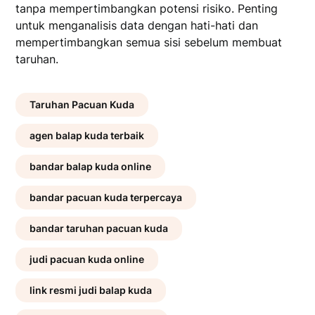
tanpa mempertimbangkan potensi risiko. Penting
untuk menganalisis data dengan hati-hati dan
mempertimbangkan semua sisi sebelum membuat
taruhan.
Taruhan Pacuan Kuda
agen balap kuda terbaik
bandar balap kuda online
bandar pacuan kuda terpercaya
bandar taruhan pacuan kuda
judi pacuan kuda online
link resmi judi balap kuda