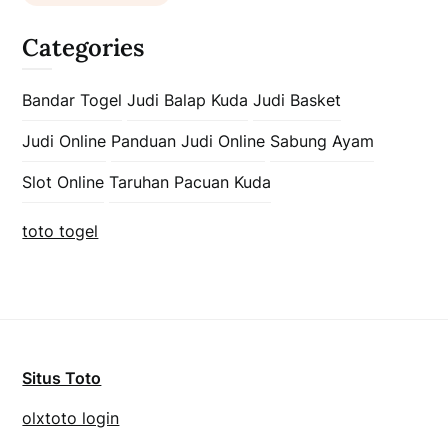
Categories
Bandar Togel
Judi Balap Kuda
Judi Basket
Judi Online
Panduan Judi Online
Sabung Ayam
Slot Online
Taruhan Pacuan Kuda
toto togel
Situs Toto
olxtoto login