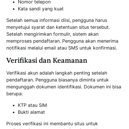
Nomor telepon
Kata sandi yang kuat
Setelah semua informasi diisi, pengguna harus
menyetujui syarat dan ketentuan situs tersebut.
Setelah mengirimkan formulir, sistem akan
memproses pendaftaran. Pengguna akan menerima
notifikasi melalui email atau SMS untuk konfirmasi.
Verifikasi dan Keamanan
Verifikasi akun adalah langkah penting setelah
pendaftaran. Pengguna biasanya diminta untuk
mengunggah dokumen identifikasi. Dokumen ini bisa
berupa:
KTP atau SIM
Bukti alamat
Proses verifikasi ini membantu situs untuk