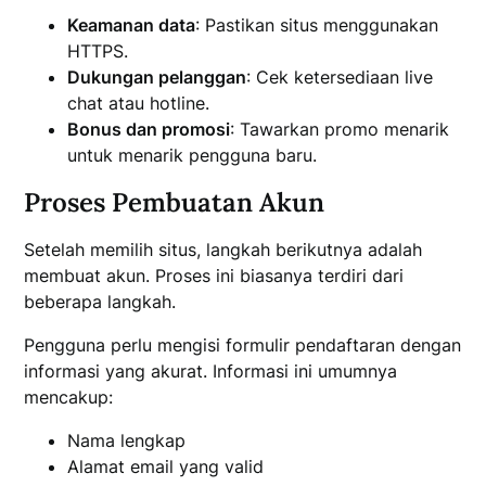
Keamanan data
: Pastikan situs menggunakan
HTTPS.
Dukungan pelanggan
: Cek ketersediaan live
chat atau hotline.
Bonus dan promosi
: Tawarkan promo menarik
untuk menarik pengguna baru.
Proses Pembuatan Akun
Setelah memilih situs, langkah berikutnya adalah
membuat akun. Proses ini biasanya terdiri dari
beberapa langkah.
Pengguna perlu mengisi formulir pendaftaran dengan
informasi yang akurat. Informasi ini umumnya
mencakup:
Nama lengkap
Alamat email yang valid