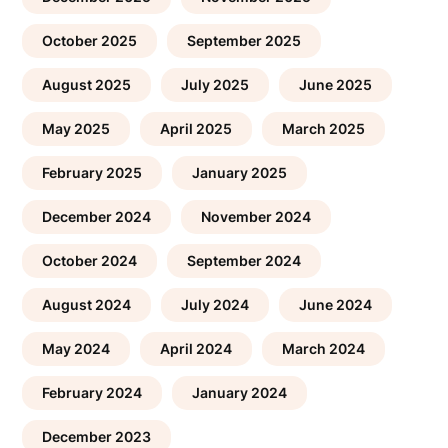
October 2025
September 2025
August 2025
July 2025
June 2025
May 2025
April 2025
March 2025
February 2025
January 2025
December 2024
November 2024
October 2024
September 2024
August 2024
July 2024
June 2024
May 2024
April 2024
March 2024
February 2024
January 2024
December 2023