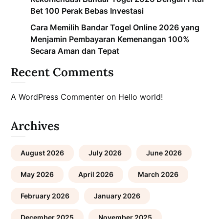
Bet 100 Perak Bebas Investasi
Cara Memilih Bandar Togel Online 2026 yang
Menjamin Pembayaran Kemenangan 100%
Secara Aman dan Tepat
Recent Comments
A WordPress Commenter
on
Hello world!
Archives
August 2026
July 2026
June 2026
May 2026
April 2026
March 2026
February 2026
January 2026
December 2025
November 2025