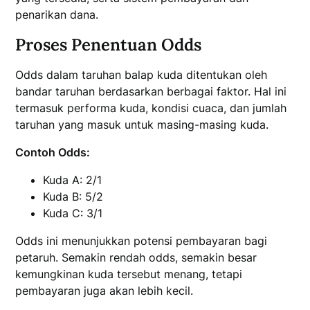
penarikan dana.
Proses Penentuan Odds
Odds dalam taruhan balap kuda ditentukan oleh
bandar taruhan berdasarkan berbagai faktor. Hal ini
termasuk performa kuda, kondisi cuaca, dan jumlah
taruhan yang masuk untuk masing-masing kuda.
Contoh Odds:
Kuda A: 2/1
Kuda B: 5/2
Kuda C: 3/1
Odds ini menunjukkan potensi pembayaran bagi
petaruh. Semakin rendah odds, semakin besar
kemungkinan kuda tersebut menang, tetapi
pembayaran juga akan lebih kecil.