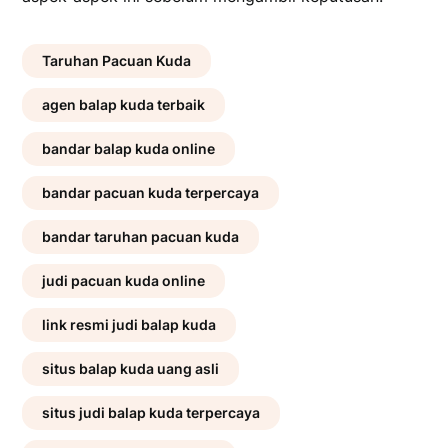
Taruhan Pacuan Kuda
agen balap kuda terbaik
bandar balap kuda online
bandar pacuan kuda terpercaya
bandar taruhan pacuan kuda
judi pacuan kuda online
link resmi judi balap kuda
situs balap kuda uang asli
situs judi balap kuda terpercaya