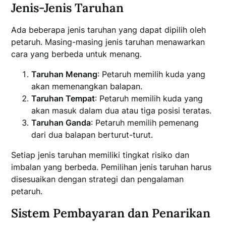
Jenis-Jenis Taruhan
Ada beberapa jenis taruhan yang dapat dipilih oleh
petaruh. Masing-masing jenis taruhan menawarkan
cara yang berbeda untuk menang.
Taruhan Menang
: Petaruh memilih kuda yang
akan memenangkan balapan.
Taruhan Tempat
: Petaruh memilih kuda yang
akan masuk dalam dua atau tiga posisi teratas.
Taruhan Ganda
: Petaruh memilih pemenang
dari dua balapan berturut-turut.
Setiap jenis taruhan memiliki tingkat risiko dan
imbalan yang berbeda. Pemilihan jenis taruhan harus
disesuaikan dengan strategi dan pengalaman
petaruh.
Sistem Pembayaran dan Penarikan