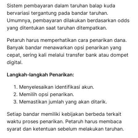
Sistem pembayaran dalam taruhan balap kuda
bervariasi tergantung pada bandar taruhan.
Umumnya, pembayaran dilakukan berdasarkan odds
yang ditentukan saat taruhan ditempatkan.
Petaruh harus memperhatikan cara penarikan dana.
Banyak bandar menawarkan opsi penarikan yang
cepat, sering kali melalui transfer bank atau dompet
digital.
Langkah-langkah Penarikan:
Menyelesaikan identifikasi akun.
Memilih opsi penarikan.
Memastikan jumlah yang akan ditarik.
Setiap bandar memiliki kebijakan berbeda terkait
waktu proses penarikan. Petaruh harus membaca
syarat dan ketentuan sebelum melakukan taruhan.