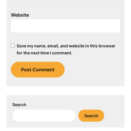
Website
Save my name, email, and website in this browser
for the next time I comment.
Search
Search