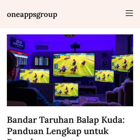
Skip
to
oneappsgroup
content
Bandar Taruhan Balap Kuda:
Panduan Lengkap untuk