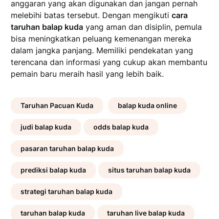
anggaran yang akan digunakan dan jangan pernah
melebihi batas tersebut. Dengan mengikuti
cara
taruhan balap kuda
yang aman dan disiplin, pemula
bisa meningkatkan peluang kemenangan mereka
dalam jangka panjang. Memiliki pendekatan yang
terencana dan informasi yang cukup akan membantu
pemain baru meraih hasil yang lebih baik.
Taruhan Pacuan Kuda
balap kuda online
judi balap kuda
odds balap kuda
pasaran taruhan balap kuda
prediksi balap kuda
situs taruhan balap kuda
strategi taruhan balap kuda
taruhan balap kuda
taruhan live balap kuda