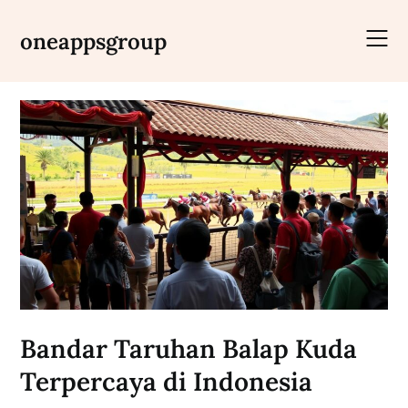
Skip
to
oneappsgroup
content
Bandar Taruhan Balap Kuda
Terpercaya di Indonesia