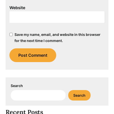
Website
Save my name, email, and website in this browser
for the next time I comment.
Search
Search
Recent Posts