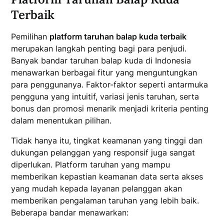
Terbaik
Pemilihan
platform taruhan balap kuda terbaik
merupakan langkah penting bagi para penjudi.
Banyak bandar taruhan balap kuda di Indonesia
menawarkan berbagai fitur yang menguntungkan
para penggunanya. Faktor-faktor seperti antarmuka
pengguna yang intuitif, variasi jenis taruhan, serta
bonus dan promosi menarik menjadi kriteria penting
dalam menentukan pilihan.
Tidak hanya itu, tingkat keamanan yang tinggi dan
dukungan pelanggan yang responsif juga sangat
diperlukan. Platform taruhan yang mampu
memberikan kepastian keamanan data serta akses
yang mudah kepada layanan pelanggan akan
memberikan pengalaman taruhan yang lebih baik.
Beberapa bandar menawarkan: