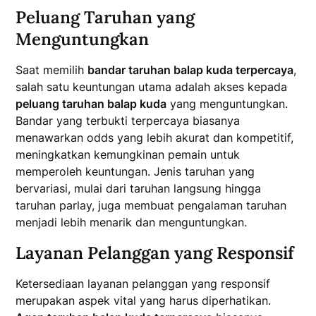
Peluang Taruhan yang
Menguntungkan
Saat memilih
bandar taruhan balap kuda terpercaya
,
salah satu keuntungan utama adalah akses kepada
peluang taruhan balap kuda
yang menguntungkan.
Bandar yang terbukti terpercaya biasanya
menawarkan odds yang lebih akurat dan kompetitif,
meningkatkan kemungkinan pemain untuk
memperoleh keuntungan. Jenis taruhan yang
bervariasi, mulai dari taruhan langsung hingga
taruhan parlay, juga membuat pengalaman taruhan
menjadi lebih menarik dan menguntungkan.
Layanan Pelanggan yang Responsif
Ketersediaan layanan pelanggan yang responsif
merupakan aspek vital yang harus diperhatikan.