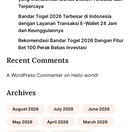
Terpercaya
Bandar Togel 2026 Terbesar di Indonesia
dengan Layanan Transaksi E-Wallet 24 Jam
dan Keunggulannya
Rekomendasi Bandar Togel 2026 Dengan Fitur
Bet 100 Perak Bebas Investasi
Recent Comments
A WordPress Commenter
on
Hello world!
Archives
August 2026
July 2026
June 2026
May 2026
April 2026
March 2026