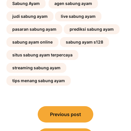
Sabung Ayam
agen sabung ayam
judi sabung ayam
live sabung ayam
pasaran sabung ayam
prediksi sabung ayam
sabung ayam online
sabung ayam s128
situs sabung ayam terpercaya
streaming sabung ayam
tips menang sabung ayam
Post
Previous post
navigation