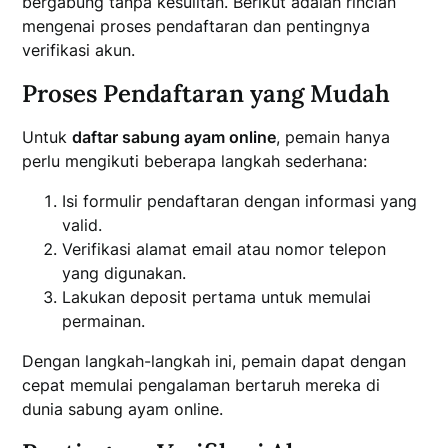
bergabung tanpa kesulitan. Berikut adalah rincian
mengenai proses pendaftaran dan pentingnya
verifikasi akun.
Proses Pendaftaran yang Mudah
Untuk
daftar sabung ayam online
, pemain hanya
perlu mengikuti beberapa langkah sederhana:
Isi formulir pendaftaran dengan informasi yang
valid.
Verifikasi alamat email atau nomor telepon
yang digunakan.
Lakukan deposit pertama untuk memulai
permainan.
Dengan langkah-langkah ini, pemain dapat dengan
cepat memulai pengalaman bertaruh mereka di
dunia sabung ayam online.