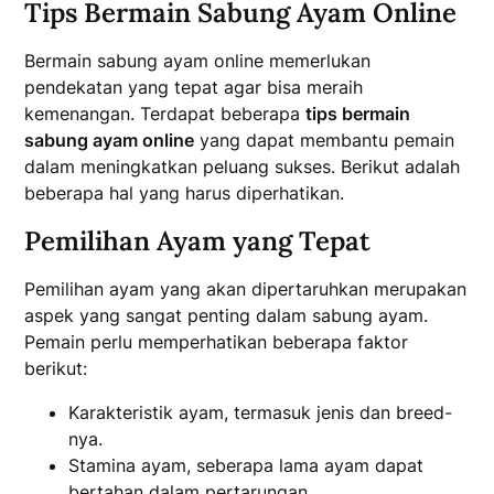
Tips Bermain Sabung Ayam Online
Bermain sabung ayam online memerlukan
pendekatan yang tepat agar bisa meraih
kemenangan. Terdapat beberapa
tips bermain
sabung ayam online
yang dapat membantu pemain
dalam meningkatkan peluang sukses. Berikut adalah
beberapa hal yang harus diperhatikan.
Pemilihan Ayam yang Tepat
Pemilihan ayam yang akan dipertaruhkan merupakan
aspek yang sangat penting dalam sabung ayam.
Pemain perlu memperhatikan beberapa faktor
berikut:
Karakteristik ayam, termasuk jenis dan breed-
nya.
Stamina ayam, seberapa lama ayam dapat
bertahan dalam pertarungan.