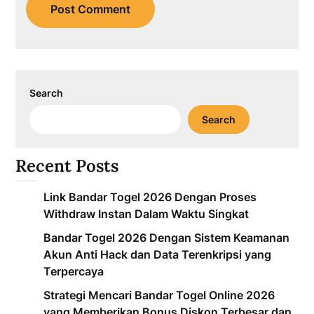
Search
Search
Recent Posts
Link Bandar Togel 2026 Dengan Proses
Withdraw Instan Dalam Waktu Singkat
Bandar Togel 2026 Dengan Sistem Keamanan
Akun Anti Hack dan Data Terenkripsi yang
Terpercaya
Strategi Mencari Bandar Togel Online 2026
yang Memberikan Bonus Diskon Terbesar dan