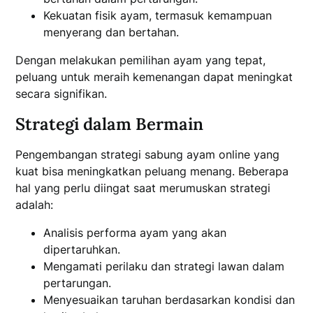
Kekuatan fisik ayam, termasuk kemampuan
menyerang dan bertahan.
Dengan melakukan pemilihan ayam yang tepat,
peluang untuk meraih kemenangan dapat meningkat
secara signifikan.
Strategi dalam Bermain
Pengembangan strategi sabung ayam online yang
kuat bisa meningkatkan peluang menang. Beberapa
hal yang perlu diingat saat merumuskan strategi
adalah:
Analisis performa ayam yang akan
dipertaruhkan.
Mengamati perilaku dan strategi lawan dalam
pertarungan.
Menyesuaikan taruhan berdasarkan kondisi dan