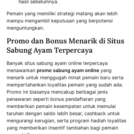
hasil sebelumnya.
Pemain yang memiliki strategi matang akan lebih
mampu mengambil keputusan yang berpotensi
menguntungkan.
Promo dan Bonus Menarik di Situs
Sabung Ayam Terpercaya
Banyak situs sabung ayam online terpercaya
menawarkan
promo sabung ayam online
yang
menarik untuk menggugah minat pemain baru serta
mempertahankan loyalitas pemain yang sudah ada.
Promo ini biasanya mencakup berbagai jenis
penawaran seperti bonus pendaftaran yang
memberikan pemain kesempatan untuk memulai
taruhan dengan saldo lebih besar, cashback untuk
mengurangi kerugian, serta program hadiah loyalitas
yang memberikan insentif tambahan bagi pemain