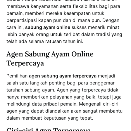
membawa kenyamanan serta fleksibilitas bagi para
pemain, memberi mereka kesempatan untuk
berpartisipasi kapan pun dan di mana pun. Dengan
cara ini,
sabung ayam online
sukses menarik minat
lebih banyak orang untuk terlibat dalam tradisi yang
telah ada selama ratusan tahun ini.
Agen Sabung Ayam Online
Terpercaya
Pemilihan
agen sabung ayam terpercaya
menjadi
salah satu langkah penting bagi para penggemar
taruhan sabung ayam. Agen yang terpercaya tidak
hanya memberikan pelayanan yang baik, tetapi juga
melindungi data pribadi pemain. Mengenali ciri-ciri
agen yang dapat diandalkan akan sangat membantu
dalam membuat keputusan yang tepat.
Ciri-ciri Agen Terpercaya