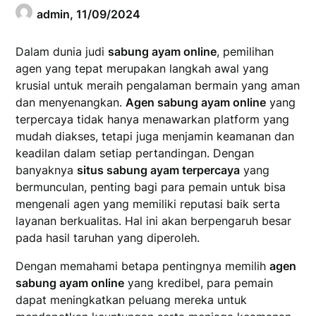
admin,
11/09/2024
Dalam dunia judi
sabung ayam online
, pemilihan
agen yang tepat merupakan langkah awal yang
krusial untuk meraih pengalaman bermain yang aman
dan menyenangkan.
Agen sabung ayam online
yang
terpercaya tidak hanya menawarkan platform yang
mudah diakses, tetapi juga menjamin keamanan dan
keadilan dalam setiap pertandingan. Dengan
banyaknya
situs sabung ayam terpercaya
yang
bermunculan, penting bagi para pemain untuk bisa
mengenali agen yang memiliki reputasi baik serta
layanan berkualitas. Hal ini akan berpengaruh besar
pada hasil taruhan yang diperoleh.
Dengan memahami betapa pentingnya memilih
agen
sabung ayam online
yang kredibel, para pemain
dapat meningkatkan peluang mereka untuk