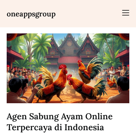
Skip
to
oneappsgroup
content
Agen Sabung Ayam Online
Terpercaya di Indonesia