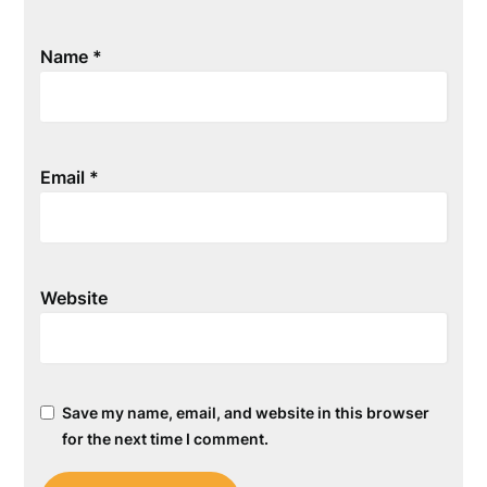
Name
*
Email
*
Website
Save my name, email, and website in this browser
for the next time I comment.