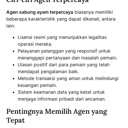
Agen sabung ayam terpercaya
biasanya memiliki
beberapa karakteristik yang dapat dikenali, antara
lain:
Lisensi resmi yang menunjukkan legalitas
operasi mereka.
Pelayanan pelanggan yang responsif untuk
menanggapi pertanyaan dan masalah pemain.
Ulasan positif dari para pemain yang telah
mendapat pengalaman baik.
Metode transaksi yang aman untuk melindungi
keuangan pemain.
Sistem keamanan data yang ketat untuk
menjaga informasi pribadi dari ancaman.
Pentingnya Memilih Agen yang
Tepat