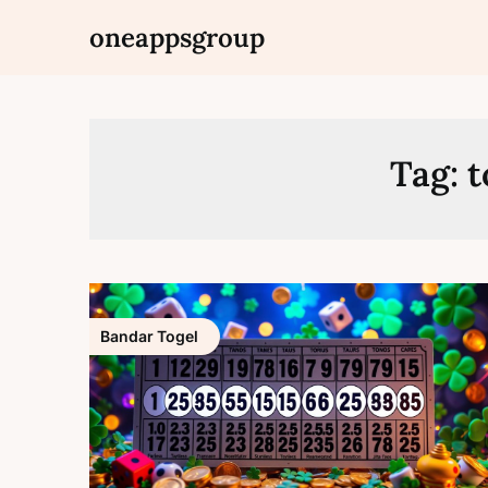
Skip
oneappsgroup
to
content
Tag:
t
Bandar Togel