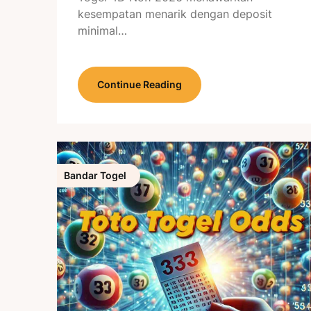
kesempatan menarik dengan deposit
minimal…
Continue Reading
Bandar Togel