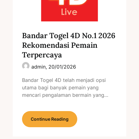
Bandar Togel 4D No.1 2026
Rekomendasi Pemain
Terpercaya
admin,
20/01/2026
Bandar Togel 4D telah menjadi opsi
utama bagi banyak pemain yang
mencari pengalaman bermain yang…
Continue Reading