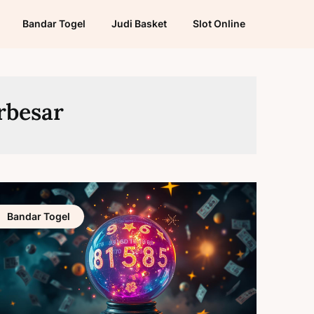
Bandar Togel
Judi Basket
Slot Online
erbesar
Bandar Togel