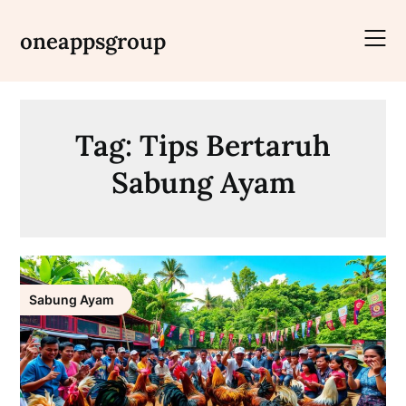
Skip
to
oneappsgroup
content
Tag:
Tips Bertaruh
Sabung Ayam
Sabung Ayam