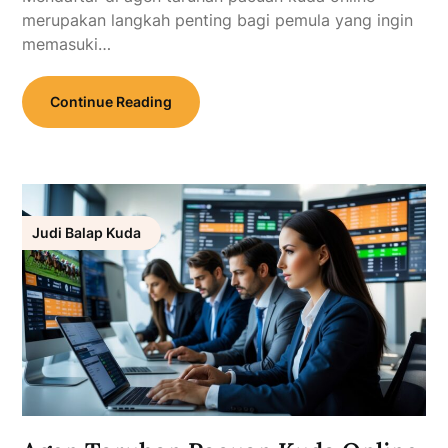
merupakan langkah penting bagi pemula yang ingin
memasuki…
Continue Reading
Judi Balap Kuda