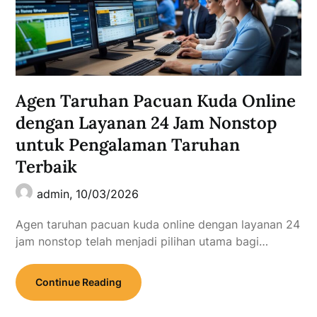
Agen Taruhan Pacuan Kuda Online
dengan Layanan 24 Jam Nonstop
untuk Pengalaman Taruhan
Terbaik
admin,
10/03/2026
Agen taruhan pacuan kuda online dengan layanan 24
jam nonstop telah menjadi pilihan utama bagi…
Continue Reading