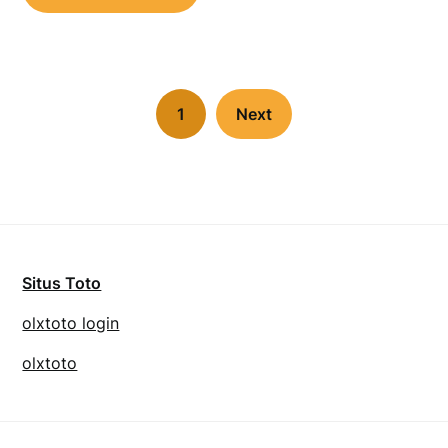
1
Next
Situs Toto
olxtoto login
olxtoto