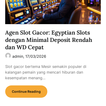
Agen Slot Gacor: Egyptian Slots
dengan Minimal Deposit Rendah
dan WD Cepat
admin,
17/03/2026
Slot gacor bertema Mesir semakin populer di
kalangan pemain yang mencari hiburan dan
kesempatan menang…
Continue Reading