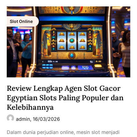
Slot Online
Review Lengkap Agen Slot Gacor
Egyptian Slots Paling Populer dan
Kelebihannya
admin,
16/03/2026
Dalam dunia perjudian online, mesin slot menjadi