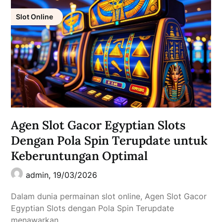
Slot Online
Agen Slot Gacor Egyptian Slots
Dengan Pola Spin Terupdate untuk
Keberuntungan Optimal
admin,
19/03/2026
Dalam dunia permainan slot online, Agen Slot Gacor
Egyptian Slots dengan Pola Spin Terupdate
menawarkan…