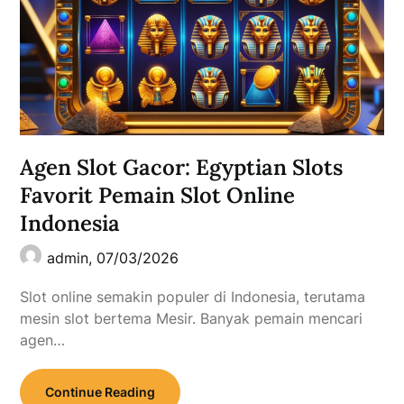
Agen Slot Gacor: Egyptian Slots
Favorit Pemain Slot Online
Indonesia
admin,
07/03/2026
Slot online semakin populer di Indonesia, terutama
mesin slot bertema Mesir. Banyak pemain mencari
agen…
Continue Reading