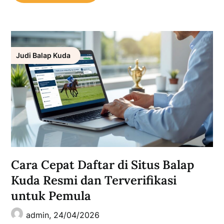
Judi Balap Kuda
Cara Cepat Daftar di Situs Balap
Kuda Resmi dan Terverifikasi
untuk Pemula
admin,
24/04/2026