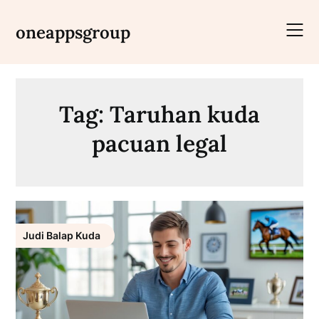
Skip
to
oneappsgroup
content
Tag:
Taruhan kuda
pacuan legal
Judi Balap Kuda