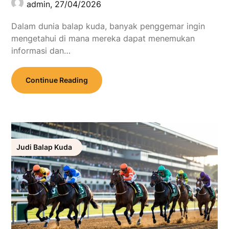
admin,
27/04/2026
Dalam dunia balap kuda, banyak penggemar ingin
mengetahui di mana mereka dapat menemukan
informasi dan…
Continue Reading
Judi Balap Kuda