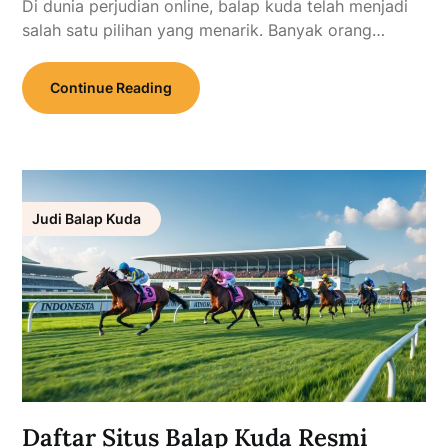
Di dunia perjudian online, balap kuda telah menjadi
salah satu pilihan yang menarik. Banyak orang…
Continue Reading
Judi Balap Kuda
Daftar Situs Balap Kuda Resmi