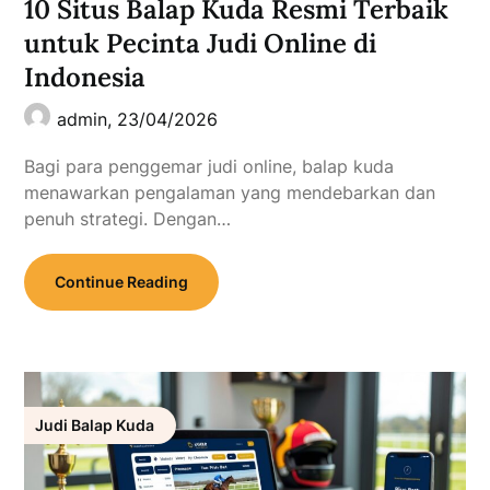
10 Situs Balap Kuda Resmi Terbaik
untuk Pecinta Judi Online di
Indonesia
admin,
23/04/2026
Bagi para penggemar judi online, balap kuda
menawarkan pengalaman yang mendebarkan dan
penuh strategi. Dengan…
Continue Reading
Judi Balap Kuda