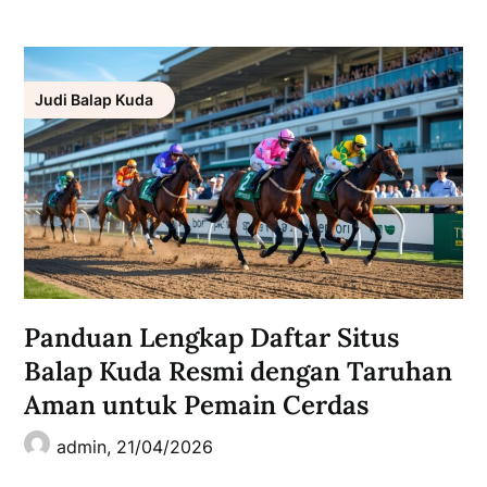
Judi Balap Kuda
Panduan Lengkap Daftar Situs
Balap Kuda Resmi dengan Taruhan
Aman untuk Pemain Cerdas
admin,
21/04/2026