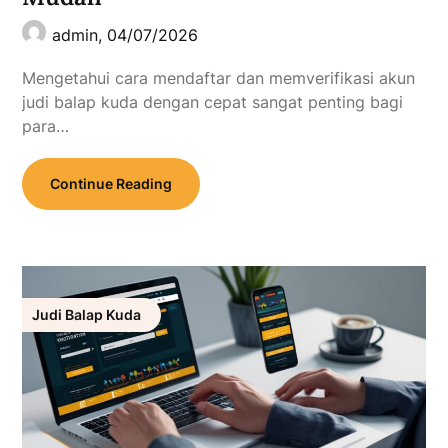
admin,
04/07/2026
Mengetahui cara mendaftar dan memverifikasi akun
judi balap kuda dengan cepat sangat penting bagi
para…
Continue Reading
Judi Balap Kuda