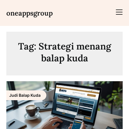
Skip
to
oneappsgroup
content
Tag:
Strategi menang
balap kuda
Judi Balap Kuda