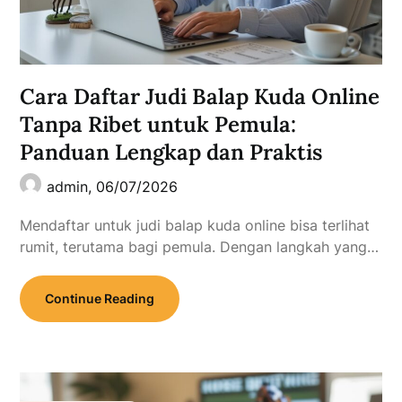
Cara Daftar Judi Balap Kuda Online
Tanpa Ribet untuk Pemula:
Panduan Lengkap dan Praktis
admin,
06/07/2026
Mendaftar untuk judi balap kuda online bisa terlihat
rumit, terutama bagi pemula. Dengan langkah yang…
Continue Reading