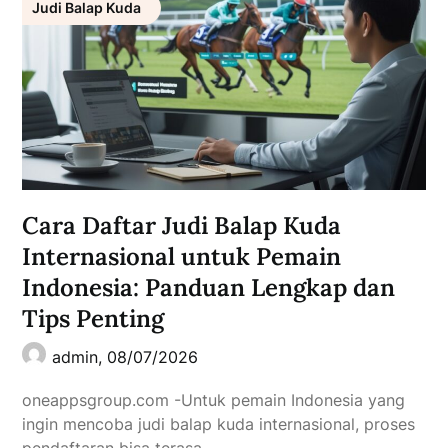
Judi Balap Kuda
Cara Daftar Judi Balap Kuda
Internasional untuk Pemain
Indonesia: Panduan Lengkap dan
Tips Penting
admin,
08/07/2026
oneappsgroup.com -Untuk pemain Indonesia yang
ingin mencoba judi balap kuda internasional, proses
pendaftaran bisa terasa…