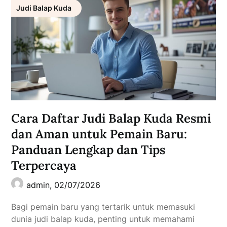
Judi Balap Kuda
Cara Daftar Judi Balap Kuda Resmi
dan Aman untuk Pemain Baru:
Panduan Lengkap dan Tips
Terpercaya
admin,
02/07/2026
Bagi pemain baru yang tertarik untuk memasuki
dunia judi balap kuda, penting untuk memahami